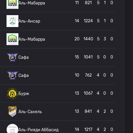
11
821
5
1
0
Аль-Мабарра
14
1224
5
1
0
Аль-Ансар
20
1440
5
3
0
Аль-Мабарра
15
1041
5
0
0
Сафа
10
762
4
0
0
Сафа
13
1067
4
0
0
Бурж
13
841
4
2
0
Аль-Сахель
14
1217
4
2
0
Аль-Рияди Аббасид