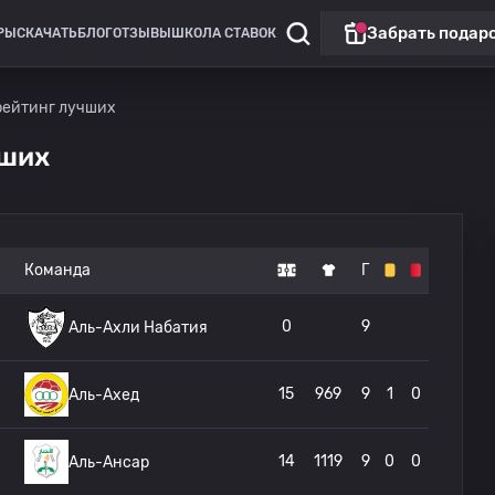
Забрать подар
РЫ
СКАЧАТЬ
БЛОГ
ОТЗЫВЫ
ШКОЛА СТАВОК
рейтинг лучших
чших
Команда
Г
0
9
Аль-Ахли Набатия
15
969
9
1
0
Аль-Ахед
14
1119
9
0
0
Аль-Ансар