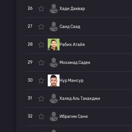
26
Хади Даквар
27
Саид Саад
28
Рабих Атайя
29
Мохамад Садек
30
Нур Мансур
31
Халед Аль Такахджи
32
Ибрагим Сане