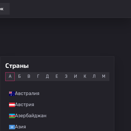
ок
Страны
Все
А
Б
В
Г
Д
Е
З
И
К
Л
М
Н
О
Австралия
Австрия
Азербайджан
Азия