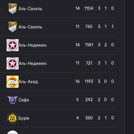
14
1104
3
1
0
Аль-Сахель
11
745
3
1
1
Аль-Сахель
14
1181
3
2
0
Аль-Неджмех
11
721
3
1
0
Аль-Неджмех
16
1193
3
0
0
Аль-Ахед
5
242
2
0
0
Сафа
4
360
2
1
0
Бурж