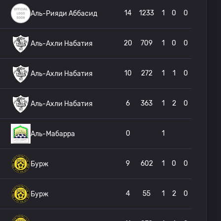
14
1233
1
0
0
Аль-Рияди Аббасид
20
709
1
0
0
Аль-Ахли Набатия
10
272
1
1
0
Аль-Ахли Набатия
6
363
1
2
0
Аль-Ахли Набатия
0
1
Аль-Мабарра
9
602
1
0
0
Бурж
4
55
1
2
0
Бурж