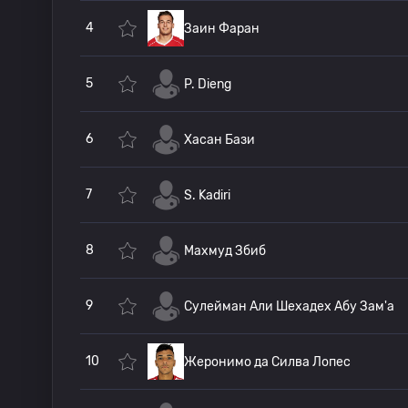
4
Заин Фаран
5
P. Dieng
6
Хасан Бази
7
S. Kadiri
8
Махмуд Збиб
9
Сулейман Али Шехадех Абу Зам'а
10
Жеронимо да Силва Лопес