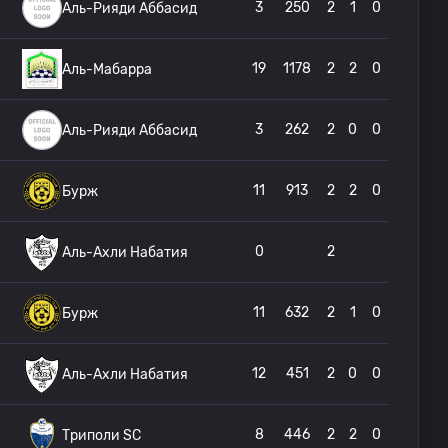
3
250
2
1
0
Аль-Рияди Аббасид
19
1178
2
2
0
Аль-Мабарра
3
262
2
0
0
Аль-Рияди Аббасид
11
913
2
2
0
Бурж
0
2
Аль-Ахли Набатия
11
632
2
1
0
Бурж
12
451
2
0
0
Аль-Ахли Набатия
8
446
2
2
0
Триполи SC