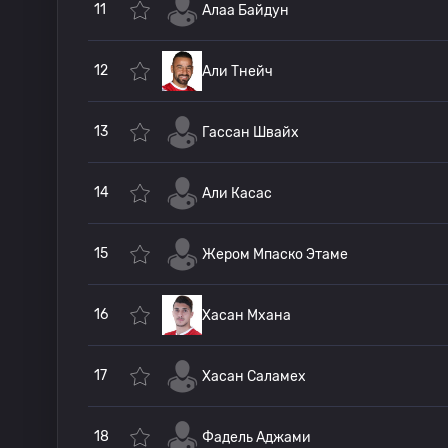
11
Алаа Байдун
12
Али Тнейч
13
Гассан Швайх
14
Али Касас
15
Жером Мпаско Этаме
16
Хасан Мхана
17
Хасан Саламех
18
Фадель Аджами