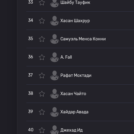
33
Шайбу Тауфик
34
Хасан Шахрур
35
Самуэль Менса Конни
36
A. Fall
37
Рафат Мохтади
38
Хасан Чайто
39
Хайдар Авада
40
Джехад Ид