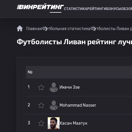
СТАТИСТИКА
РЕЙТИНГИ
БОНУСЫ
ОБЗО
СПОРТИВНАЯ СТАТИСТИКА
Главная
Футбольная статистика
Футболисты Ливан 
Футболисты Ливан рейтинг лу
№
1
Икечи Эзе
2
Mohammad Nasser
3
Хасан Маатук