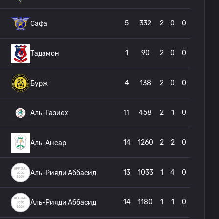
5
332
2
0
0
Сафа
1
90
2
0
0
Тадамон
4
138
2
0
0
Бурж
11
458
2
1
0
Аль-Газиех
14
1260
2
2
0
Аль-Ансар
13
1033
1
4
0
Аль-Рияди Аббасид
14
1180
1
1
0
Аль-Рияди Аббасид