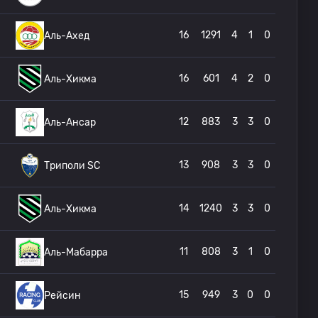
16
1291
4
1
0
Аль-Ахед
16
601
4
2
0
Аль-Хикма
12
883
3
3
0
Аль-Ансар
13
908
3
3
0
Триполи SC
14
1240
3
3
0
Аль-Хикма
11
808
3
1
0
Аль-Мабарра
15
949
3
0
0
Рейсин