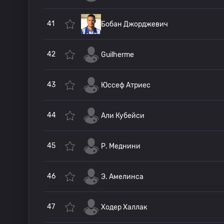
41
Бобан Джорджевич
42
Guilherme
43
Юссеф Атриес
44
Али Кубейси
45
Р. Меднини
46
Э. Амелинса
47
Ходер Халлак