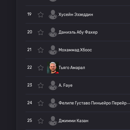
19
Хусейн Эззеддин
20
Даниэль Абу Фахер
21
Мохаммад Хбоос
22
Тьяго Амарал
23
A. Faye
24
Фелипе Густаво Пиньейро Перейр
25
Джимми Казан