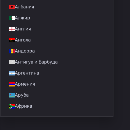
Албания
Алжир
Англия
Ангола
Андорра
Антигуа и Барбуда
Аргентина
Армения
Аруба
Африка