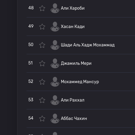
48
Али Хароби
49
Хасан Кади
50
Шади Аль Хадж Мохаммад
51
Джамиль Мери
52
Мохаммед Мансур
53
Али Раххал
54
Аббас Чахин