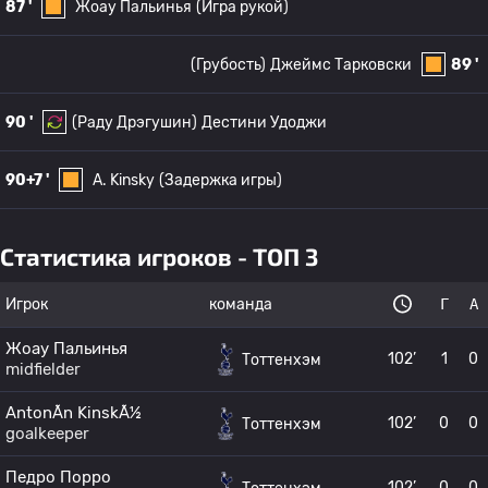
87 '
Жоау Пальинья
(Игра рукой)
(Грубость)
Джеймс Тарковски
89 '
90 '
(Раду Дрэгушин)
Дестини Удоджи
90+7 '
A. Kinsky
(Задержка игры)
Статистика игроков - ТОП 3
Игрок
команда
Г
А
Жоау Пальинья
102’
1
0
Тоттенхэм
midfielder
AntonÃ­n KinskÃ½
102’
0
0
Тоттенхэм
goalkeeper
Педро Порро
102’
0
0