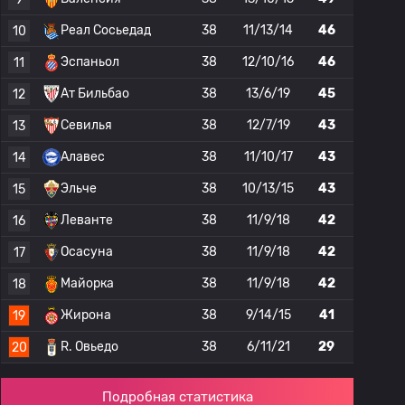
Реал Сосьедад
38
11/13/14
46
10
Эспаньол
38
12/10/16
46
11
Ат Бильбао
38
13/6/19
45
12
Севилья
38
12/7/19
43
13
Алавес
38
11/10/17
43
14
Эльче
38
10/13/15
43
15
Леванте
38
11/9/18
42
16
Осасуна
38
11/9/18
42
17
Майорка
38
11/9/18
42
18
Жирона
38
9/14/15
41
19
R. Овьедо
38
6/11/21
29
20
Подробная статистика