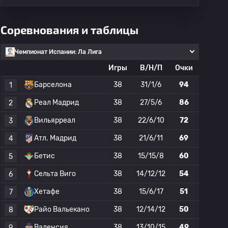
Соревнования и таблицы
Чемпионат Испании: Ла Лига
Игры
В/Н/П
Очки
Барселона
38
31/1/6
94
1
Реал Мадрид
38
27/5/6
86
2
Вильярреал
38
22/6/10
72
3
Атл. Мадрид
38
21/6/11
69
4
Бетис
38
15/15/8
60
5
Сельта Виго
38
14/12/12
54
6
Хетафе
38
15/6/17
51
7
Райо Вальекано
38
12/14/12
50
8
Валенсия
38
13/10/15
49
9