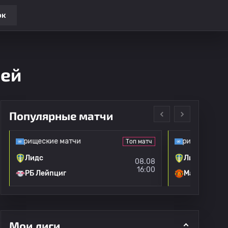
ок
чей
Популярные матчи
товарищеские матчи
Клубные товарищеские матч
Топ матч
Лидс
Лидс
08.08
16:00
РБ Лейпциг
Манчестер 
Мои лиги