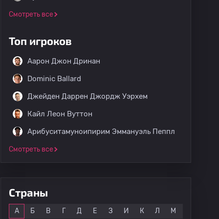
Смотреть все
Топ игроков
Аарон Джон Дринан
Dominic Ballard
Джейден Даррен Джордж Уэрхем
Кайл Леон Вуттон
Арибуситамуноипирим Эммануэль Пеппл
Смотреть все
Страны
Все
А
Б
В
Г
Д
Е
З
И
К
Л
М
Н
О