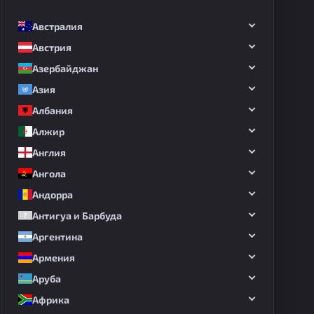
Австралия
Австрия
Азербайджан
Азия
Албания
Алжир
Англия
Ангола
Андорра
Антигуа и Барбуда
Аргентина
Армения
Аруба
Африка