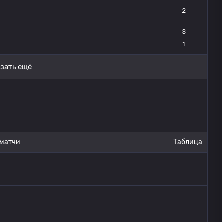
2
3
1
зать ещё
 матчи
Таблица