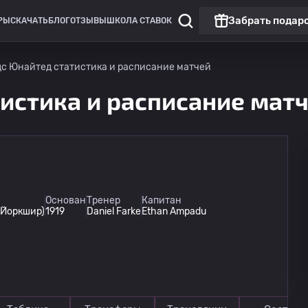
Забрать подар
РЫ
СКАЧАТЬ
БЛОГ
ОТЗЫВЫ
ШКОЛА СТАВОК
с Юнайтед статистика и расписание матчей
истика и расписание мат
Клубные товарищеские матчи
Клубные 
Топ матч
Основан
Тренер
Капитан
 Йоркшир)
1919
Daniel Farke
Ethan Ampadu
Лидс
12.08
21:30
Манчестер Юнайтед