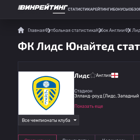
СТАТИСТИКА
РЕЙТИНГИ
БОНУСЫ
ОБЗО
СПОРТИВНАЯ СТАТИСТИКА
Главная
Футбольная статистика
Кубок Англии
ФК Лид
ФК Лидс Юнайтед стат
Лидс
Англия
Стадион
Элланд-роуд (Лидс, Западный
Показать еще
Все чемпионаты клуба