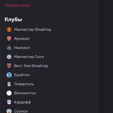
Смотреть все
Клубы
Манчестер Юнайтед
Арсенал
Ньюкасл
Манчестер Сити
Вест Хэм Юнайтед
Брайтон
Ливерпуль
Веллингтон
Кардифф
Суонси