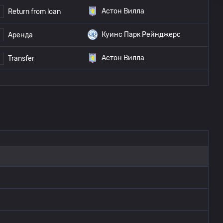
Астон Вилла
Return from loan
Куинс Парк Рейнджерс
Аренда
Астон Вилла
Transfer