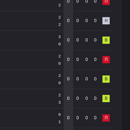
0
0
0
0
П
2
2
0
0
0
0
Н
2
3
0
0
0
0
В
0
2
0
0
0
0
П
0
2
0
0
0
0
В
0
2
0
0
0
0
В
3
0
0
0
0
0
П
1