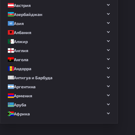
Австрия
Азербайджан
Азия
Албания
Алжир
Англия
Ангола
Андорра
Антигуа и Барбуда
Аргентина
Армения
Аруба
Африка