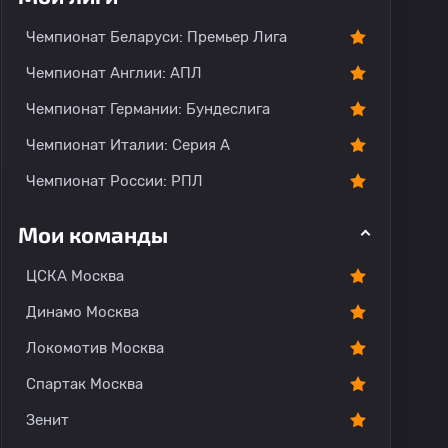
тарии
Чемпионат Беларуси: Премьер Лига
Чемпионат Англии: АПЛ
Чемпионат Германии: Бундеслига
Чемпионат Италии: Серия А
Чемпионат России: РПЛ
Мои команды
ЦСКА Москва
Динамо Москва
Локомотив Москва
Спартак Москва
Зенит