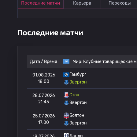
Последние матчи
Карьера
Переходы
Последние матчи
Дата / Время
Мир:
Клубные товарищеские м
Гамбург
01.08.2026
18:00
Эвертон
Сток
28.07.2026
21:45
Эвертон
Болтон
25.07.2026
17:00
Эвертон
Данди
18.07.2026