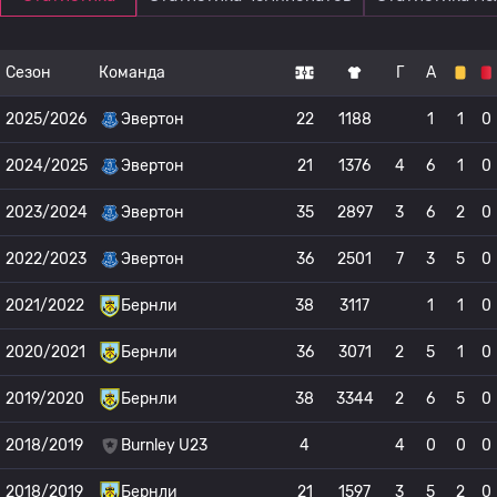
Сезон
Команда
Г
А
2025/2026
Эвертон
22
1188
1
1
0
2024/2025
Эвертон
21
1376
4
6
1
0
2023/2024
Эвертон
35
2897
3
6
2
0
2022/2023
Эвертон
36
2501
7
3
5
0
2021/2022
Бернли
38
3117
1
1
0
2020/2021
Бернли
36
3071
2
5
1
0
2019/2020
Бернли
38
3344
2
6
5
0
2018/2019
Burnley U23
4
4
0
0
0
2018/2019
Бернли
21
1597
3
5
2
0