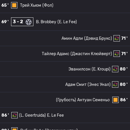
65 '
Трей Хьюм
(Фол)
3 - 2
69 '
B. Brobbey
(E. Le Fee)
Амин Адли
(Дэвид Брукс)
71 '
Тайлер Адамс
(Джастин Клюйверт)
71 '
Эванилсон
(E. Kroupi)
80 '
Адам Смит
(Энес Унал)
80 '
(Грубость)
Антуан Семеньо
86 '
86 '
(L. Geertruida)
E. Le Fee