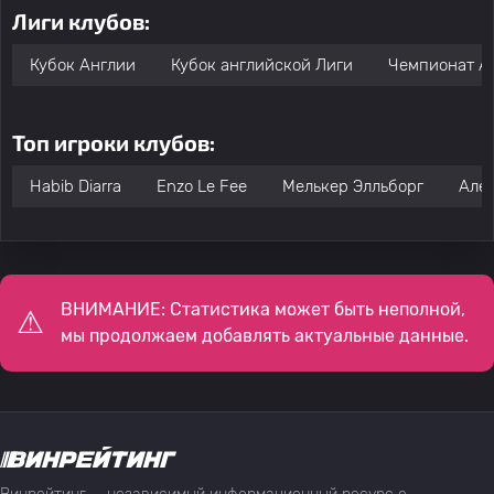
Лиги клубов:
Кубок Англии
Кубок английской Лиги
Чемпионат А
Топ игроки клубов:
Habib Diarra
Enzo Le Fee
Мелькер Элльборг
Алек
ВНИМАНИЕ: Статистика может быть неполной,
мы продолжаем добавлять актуальные данные.