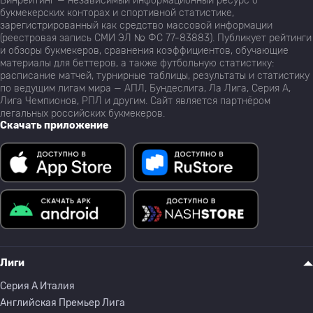
Винрейтинг — независимый информационный ресурс о
букмекерских конторах и спортивной статистике,
зарегистрированный как средство массовой информации
(реестровая запись СМИ ЭЛ № ФС 77-83883). Публикует рейтинги
и обзоры букмекеров, сравнения коэффициентов, обучающие
материалы для беттеров, а также футбольную статистику:
расписание матчей, турнирные таблицы, результаты и статистику
по ведущим лигам мира — АПЛ, Бундеслига, Ла Лига, Серия А,
Лига Чемпионов, РПЛ и другим. Сайт является партнёром
легальных российских букмекеров.
Скачать приложение
Лиги
Серия A Италия
Английская Премьер Лига