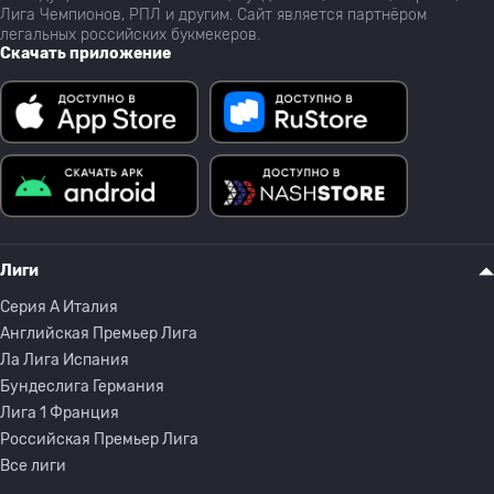
Лига Чемпионов, РПЛ и другим. Сайт является партнёром
легальных российских букмекеров.
Скачать приложение
Лиги
Серия A Италия
Английская Премьер Лига
Ла Лига Испания
Бундеслига Германия
Лига 1 Франция
Российская Премьер Лига
Все лиги