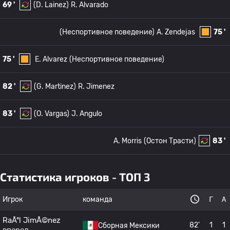
69 '
(D. Lainez)
R. Alvarado
(Неспортивное поведение)
A. Zendejas
75 '
75 '
E. Alvarez
(Неспортивное поведение)
82 '
(G. Martinez)
R. Jimenez
83 '
(O. Vargas)
J. Angulo
A. Morris
(Остон Трасти)
83 '
Статистика игроков - ТОП 3
Игрок
команда
Г
А
RaÃºl JimÃ©nez
82’
1
1
Сборная Мексики