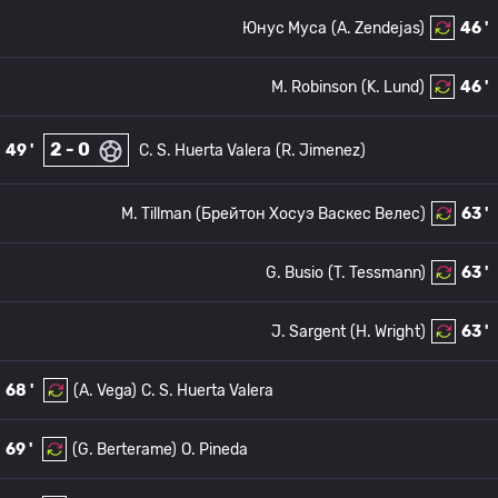
Юнус Муса
(A. Zendejas)
46 '
M. Robinson
(K. Lund)
46 '
2 - 0
49 '
C. S. Huerta Valera
(R. Jimenez)
M. Tillman
(Брейтон Хосуэ Васкес Велес)
63 '
G. Busio
(T. Tessmann)
63 '
J. Sargent
(H. Wright)
63 '
68 '
(A. Vega)
C. S. Huerta Valera
69 '
(G. Berterame)
O. Pineda