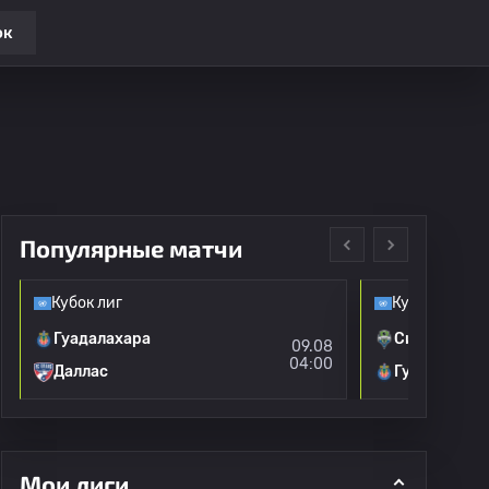
ок
Популярные матчи
Кубок лиг
Кубок лиг
Гуадалахара
Сиэтл Саун
09.08
04:00
Даллас
Гуадалахар
Мои лиги