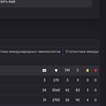
зать ещё
тика международных чемпионатов
Статистика междунаро
ПМ
С
3
270
3
9
0
0
34
3060
42
83
3
0
31
2790
34
90
4
0