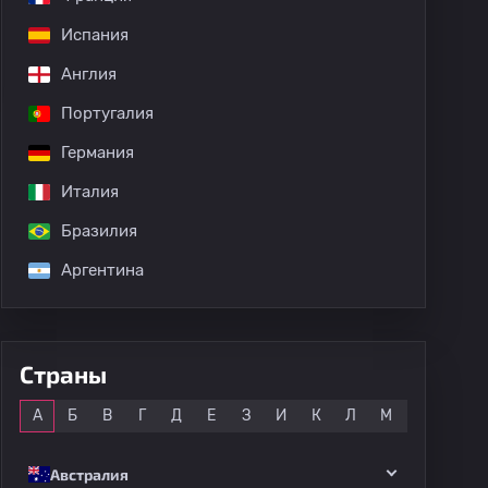
Испания
Англия
Португалия
Германия
Италия
Бразилия
дных матчей
Аргентина
Страны
Все
А
Б
В
Г
Д
Е
З
И
К
Л
М
Н
О
Австралия