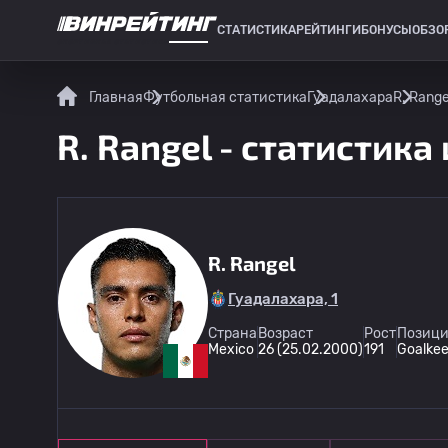
СТАТИСТИКА
РЕЙТИНГИ
БОНУСЫ
ОБЗО
СПОРТИВНАЯ СТАТИСТИКА
Главная
Футбольная статистика
Гуадалахара
R. Range
R. Rangel - статистика
R. Rangel
Гуадалахара, 1
Страна
Возраст
Рост
Позици
Mexico
26 (25.02.2000)
191
Goalke