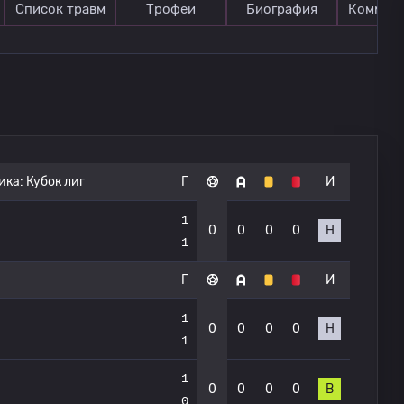
Список травм
Трофеи
Биография
Коммен
ика:
Кубок лиг
Г
И
1
0
0
0
0
Н
1
Г
И
1
0
0
0
0
Н
1
1
0
0
0
0
В
0