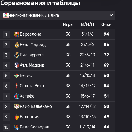
Соревнования и таблицы
Чемпионат Испании: Ла Лига
Игры
В/Н/П
Очки
Барселона
38
31/1/6
94
1
Реал Мадрид
38
27/5/6
86
2
Вильярреал
38
22/6/10
72
3
Атл. Мадрид
38
21/6/11
69
4
Бетис
38
15/15/8
60
5
Сельта Виго
38
14/12/12
54
6
Хетафе
38
15/6/17
51
7
Райо Вальекано
38
12/14/12
50
8
Валенсия
38
13/10/15
49
9
Реал Сосьедад
38
11/13/14
46
10