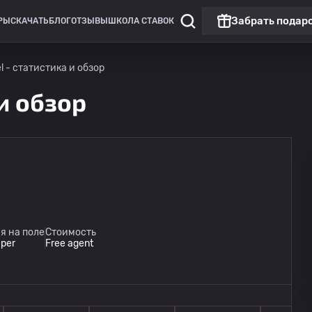
Забрать подар
РЫ
СКАЧАТЬ
БЛОГ
ОТЗЫВЫ
ШКОЛА СТАВОК
l - статистика и обзор
 и обзор
Кубок лиг
Сиэтл Саундерс
13.08
я на поле
Стоимость
05:30
Гуадалахара
eper
Free agent