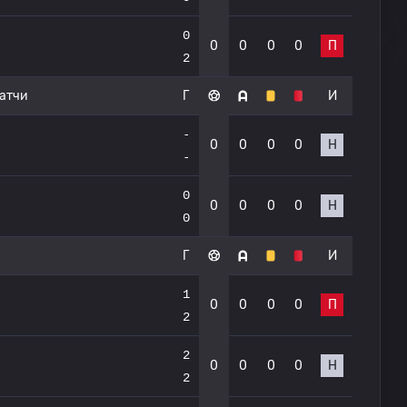
0
0
0
0
0
П
2
атчи
Г
И
-
0
0
0
0
Н
-
0
0
0
0
0
Н
0
Г
И
1
0
0
0
0
П
2
2
0
0
0
0
Н
2