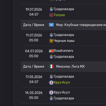
Гуадалахара
19.07.2026
04:07
Толука
Дата / Время
Мир:
Клубные товарищеские м
Гуадалахара
11.07.2026
05:00
Черные львы
Roadrunners
04.07.2026
05:00
Гуадалахара
Дата / Время
Мексика:
Лига МХ
Гуадалахара
17.05.2026
04:07
Круз Асул
Круз Асул
14.05.2026
05:00
Гуадалахара