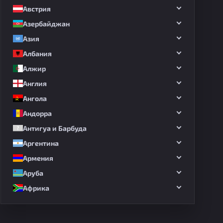
Австрия
Азербайджан
Азия
Албания
Алжир
Англия
Ангола
Андорра
Антигуа и Барбуда
Аргентина
Армения
Аруба
Африка