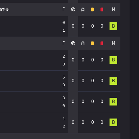
атчи
Г
И
0
0
0
0
0
В
1
Г
И
2
0
0
0
0
В
3
5
0
0
0
0
В
0
3
0
0
0
0
В
0
1
0
0
0
0
В
2