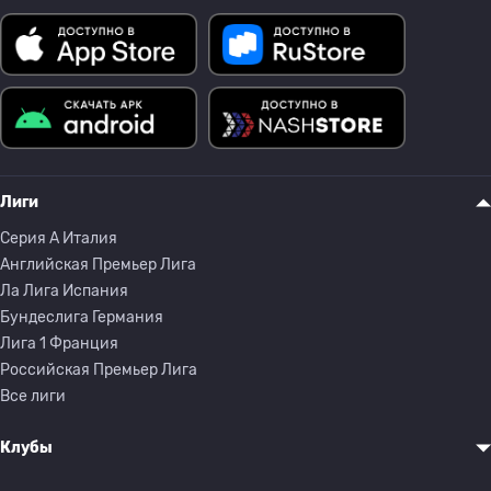
Лиги
Серия A Италия
Английская Премьер Лига
Ла Лига Испания
Бундеслига Германия
Лига 1 Франция
Российская Премьер Лига
Все лиги
Клубы