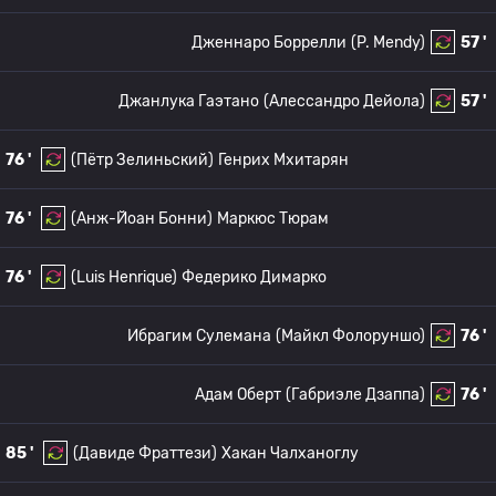
Дженнаро Боррелли
(P. Mendy)
57 '
Джанлука Гаэтано
(Алессандро Дейола)
57 '
76 '
(Пётр Зелиньский)
Генрих Мхитарян
76 '
(Анж-Йоан Бонни)
Маркюс Тюрам
76 '
(Luis Henrique)
Федерико Димарко
Ибрагим Сулемана
(Майкл Фолоруншо)
76 '
Адам Оберт
(Габриэле Дзаппа)
76 '
85 '
(Давиде Фраттези)
Хакан Чалханоглу