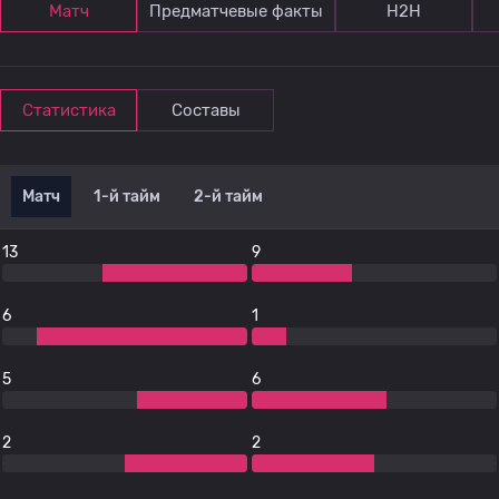
Матч
Предматчевые факты
Н2Н
Статистика
Составы
Матч
1-й тайм
2-й тайм
13
9
6
1
5
6
2
2