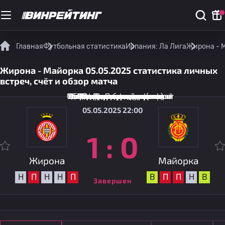
Главная
Футбольная статистика
Испания: Ла Лига
Жирона - М
Жирона - Майорка 05.05.2025 статистика личных
встреч, счёт и обзор матча
Общее количество защит ворот
Удары за пределами штрафной
Всего предотвращённых голов
Общее время владения мячом
Ожидаемое количество голов
Всего передач мяча (пас)
Общее количество фолов
Всего голевых моментов
Всего красных карточек
Всего желтых карточек
Точные передачи мяча
Процент передач мяча
Удары заблокированы
Удары в створ ворот
Всего офсайдов
Удары от ворот
Всего угловых
Промахи
05.05.2025 22:00
1
:
0
Жирона
Майорка
Н
П
Н
Н
П
В
П
П
Н
В
Завершен