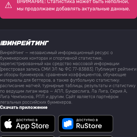
ВНИМАНИЕ: Статистика может быть неполной,
мы продолжаем добавлять актуальные данные.
Винрейтинг — независимый информационный ресурс о
букмекерских конторах и спортивной статистике,
зарегистрированный как средство массовой информации
(реестровая запись СМИ ЭЛ № ФС 77-83883). Публикует рейтинги
и обзоры букмекеров, сравнения коэффициентов, обучающие
материалы для беттеров, а также футбольную статистику:
расписание матчей, турнирные таблицы, результаты и статистику
по ведущим лигам мира — АПЛ, Бундеслига, Ла Лига, Серия А,
Лига Чемпионов, РПЛ и другим. Сайт является партнёром
легальных российских букмекеров.
Скачать приложение