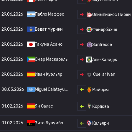
29.06.2026
Пабло Маффео
Олимпиакос Пирей
29.06.2026
Ведат Мурики
Фенербахче
29.06.2026
Такума Асано
Sanfrecce
29.06.2026
Омар Маскарель
Аль-Халидж
29.06.2026
Иван Куэльяр
Cuellar Ivan
08.05.2026
Miguel Calatayu
Майорка
01.02.2026
Ян Салас
Кордова
01.02.2026
Зито Лувумбо
Кальяри