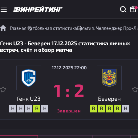
Главная
Футбольная статистика
Бельгия: Челленджер Про-Л
Генк U23 - Беверен 17.12.2025 статистика личных
встреч, счёт и обзор матча
17.12.2025 22:00
1
:
2
Генк U23
Беверен
Н
Н
Н
В
Н
В
В
В
В
Н
Завершен