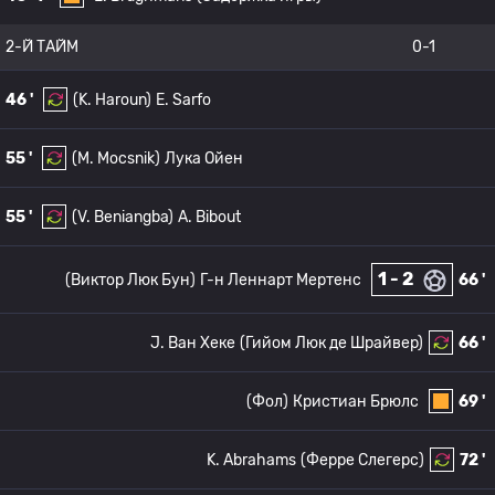
2-Й ТАЙМ
0-1
46 '
(K. Haroun)
E. Sarfo
55 '
(M. Mocsnik)
Лука Ойен
55 '
(V. Beniangba)
A. Bibout
1 - 2
(Виктор Люк Бун)
Г-н Леннарт Мертенс
66 '
J. Ван Хеке
(Гийом Люк де Шрайвер)
66 '
(Фол)
Кристиан Брюлс
69 '
K. Abrahams
(Ферре Слегерс)
72 '