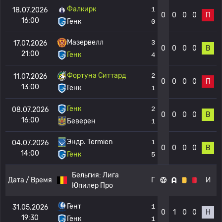
Фалкирк
1
18.07.2026
0
0
0
0
П
16:00
Генк
0
Мазервелл
3
17.07.2026
0
0
0
0
В
21:00
Генк
4
Фортуна Ситтард
2
11.07.2026
0
0
0
0
П
13:00
Генк
1
Генк
2
08.07.2026
0
0
0
0
В
16:00
Беверен
1
Эндр. Termien
1
04.07.2026
0
0
0
0
В
14:00
Генк
5
Бельгия:
Лига
Дата / Время
Г
И
Юпилер Про
Гент
1
31.05.2026
0
1
0
0
Н
19:30
Генк
1