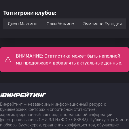
Топ игроки клубов:
Джон Макгинн
Олли Уоткинс
Эмилиано Буэндия
ВНИМАНИЕ: Статистика может быть неполной,
мы продолжаем добавлять актуальные данные.
Винрейтинг — независимый информационный ресурс о
букмекерских конторах и спортивной статистике,
зарегистрированный как средство массовой информации
(реестровая запись СМИ ЭЛ № ФС 77-83883). Публикует рейтинги
и обзоры букмекеров, сравнения коэффициентов, обучающие