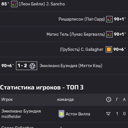
85 '
(Леон Бейли)
J. Sancho
Ришарлисон
(Пап Сарр)
90+1 '
Матис Тель
(Лукас Бергвалль)
90+1 '
(Грубость)
C. Gallagher
90+6 '
1 - 2
90+6 '
Эмилиано Буэндия
(Мэтти Кэш)
Статистика игроков - ТОП 3
Игрок
команда
Г
А
Эмилиано Буэндия
12’
1
0
Астон Вилла
midfielder