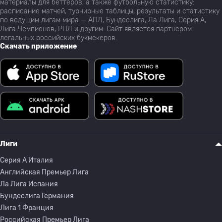
материалы для беттеров, а также футбольную статистику:
расписание матчей, турнирные таблицы, результаты и статистику
по ведущим лигам мира — АПЛ, Бундеслига, Ла Лига, Серия А,
Лига Чемпионов, РПЛ и другим. Сайт является партнёром
легальных российских букмекеров.
Скачать приложение
Лиги
Серия A Италия
Английская Премьер Лига
Ла Лига Испания
Бундеслига Германия
Лига 1 Франция
Российская Премьер Лига