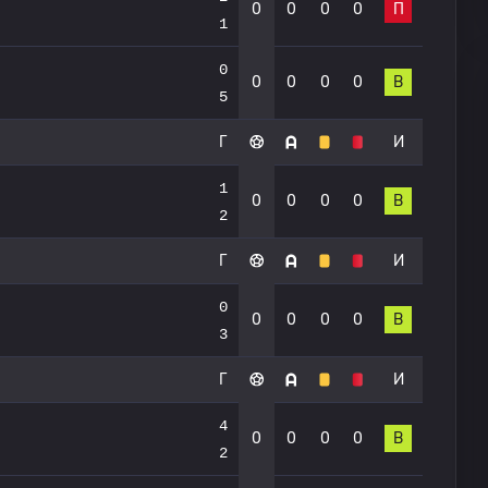
0
0
0
0
П
1
0
0
0
0
0
В
5
Г
И
1
0
0
0
0
В
2
Г
И
0
0
0
0
0
В
3
Г
И
4
0
0
0
0
В
2