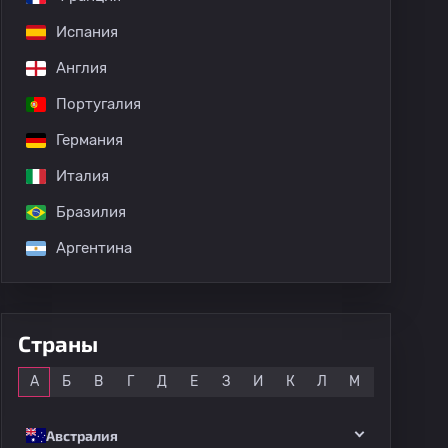
Испания
Англия
Португалия
Германия
Италия
Бразилия
Аргентина
Страны
Все
А
Б
В
Г
Д
Е
З
И
К
Л
М
Н
О
Австралия