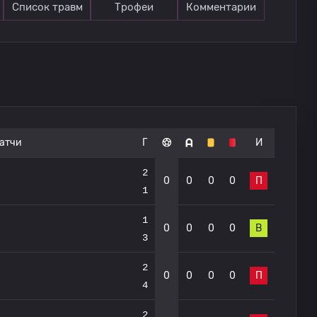
Список травм
Трофеи
Комментарии
атчи
Г
И
2
0
0
0
0
П
1
1
0
0
0
0
В
3
2
0
0
0
0
П
4
2