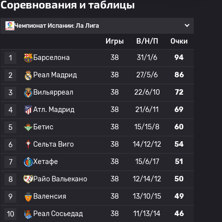
Соревнования и таблицы
Чемпионат Испании: Ла Лига
Игры
В/Н/П
Очки
Барселона
38
31/1/6
94
1
Реал Мадрид
38
27/5/6
86
2
Вильярреал
38
22/6/10
72
3
Атл. Мадрид
38
21/6/11
69
4
Бетис
38
15/15/8
60
5
Сельта Виго
38
14/12/12
54
6
Хетафе
38
15/6/17
51
7
Райо Вальекано
38
12/14/12
50
8
Валенсия
38
13/10/15
49
9
Реал Сосьедад
38
11/13/14
46
10