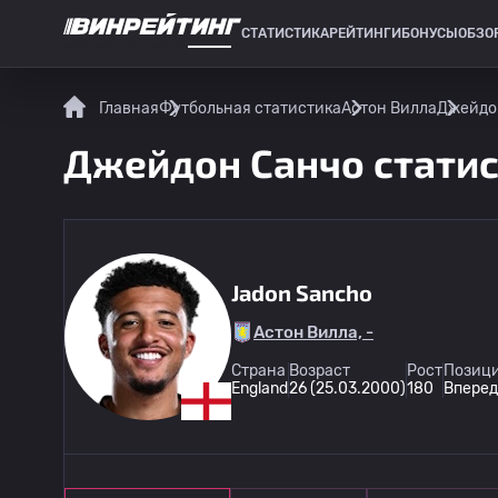
СТАТИСТИКА
РЕЙТИНГИ
БОНУСЫ
ОБЗО
СПОРТИВНАЯ СТАТИСТИКА
Главная
Футбольная статистика
Астон Вилла
Джейдон
Джейдон Санчо статис
Jadon Sancho
Астон Вилла, -
Страна
Возраст
Рост
Позици
England
26 (25.03.2000)
180
Вперед