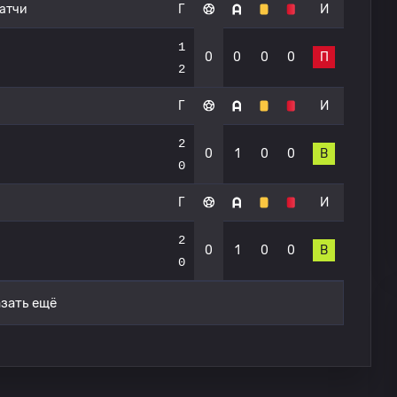
атчи
Г
И
1
0
0
0
0
П
2
Г
И
2
0
1
0
0
В
0
Г
И
2
0
1
0
0
В
0
зать ещё