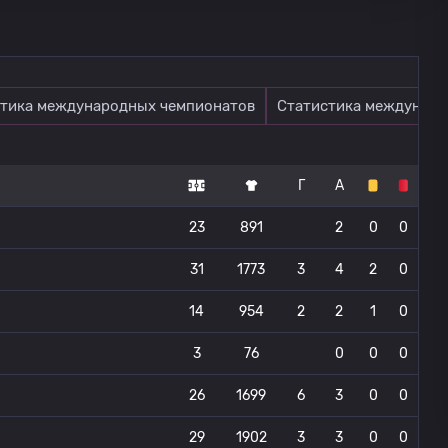
тика международных чемпионатов
Статистика междунаро
Г
А
23
891
2
0
0
31
1773
3
4
2
0
14
954
2
2
1
0
3
76
0
0
0
26
1699
6
3
0
0
29
1902
3
3
0
0