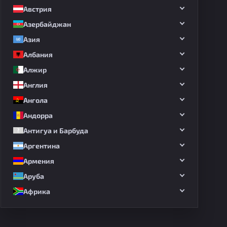
Австрия
Азербайджан
Азия
дных матчей
Албания
Алжир
Англия
Ангола
Андорра
Антигуа и Барбуда
Аргентина
Армения
Аруба
Африка