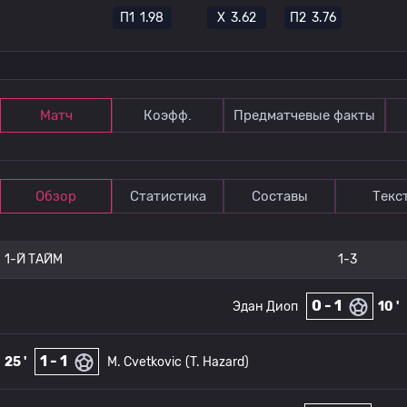
П1
1.98
Х
3.62
П2
3.76
Матч
Коэфф.
Предматчевые факты
Обзор
Статистика
Составы
Текс
1-Й ТАЙМ
1-3
0 - 1
Эдан Диоп
10 '
1 - 1
25 '
M. Cvetkovic
(T. Hazard)