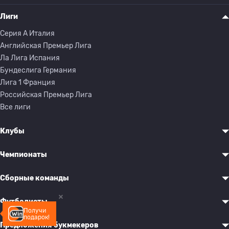
Лиги
Серия A Италия
Английская Премьер Лига
Ла Лига Испания
Бундеслига Германия
Лига 1 Франция
Российская Премьер Лига
Все лиги
Клубы
Чемпионаты
Сборные команды
Футболисты
Получи
подарок!
Предложения букмекеров