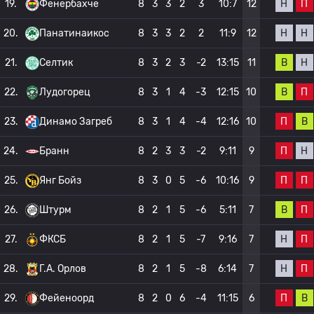
Н
П
19.
Фенербахче
8
3
3
2
3
10:7
12
Н
Н
20.
Панатинаикос
8
3
3
2
2
11:9
12
В
Н
21.
Селтик
8
3
2
3
-2
13:15
11
В
П
22.
Лудогорец
8
3
1
4
-3
12:15
10
П
В
23.
Динамо Загреб
8
3
1
4
-4
12:16
10
П
Н
24.
Бранн
8
2
3
3
-2
9:11
9
П
П
25.
Янг Бойз
8
3
0
5
-6
10:16
9
В
П
26.
Штурм
8
2
1
5
-6
5:11
7
Н
П
27.
ФКСБ
8
2
1
5
-7
9:16
7
Н
П
28.
Г.А. Орлов
8
2
1
5
-8
6:14
7
П
В
29.
Фейеноорд
8
2
0
6
-4
11:15
6