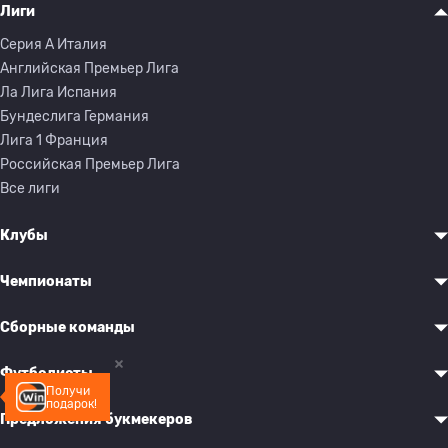
Лиги
Серия A Италия
Английская Премьер Лига
Ла Лига Испания
Бундеслига Германия
Лига 1 Франция
Российская Премьер Лига
Все лиги
Клубы
Чемпионаты
Сборные команды
Футболисты
Получи
подарок!
Предложения букмекеров