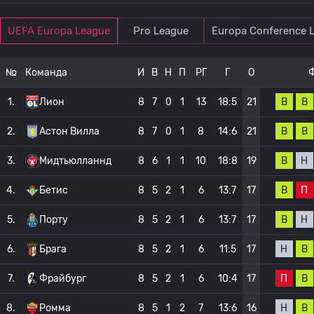
UEFA Europa League
Pro League
Europa Conference 
№
Команда
И
В
Н
П
РГ
Г
О
В
В
1.
Лион
8
7
0
1
13
18:5
21
В
В
2.
Астон Вилла
8
7
0
1
8
14:6
21
В
Н
3.
Мидтьюлланнд
8
6
1
1
10
18:8
19
В
П
4.
Бетис
8
5
2
1
6
13:7
17
В
Н
5.
Порту
8
5
2
1
6
13:7
17
Н
В
6.
Брага
8
5
2
1
6
11:5
17
П
В
7.
Фрайбург
8
5
2
1
6
10:4
17
Н
В
8.
Ромма
8
5
1
2
7
13:6
16