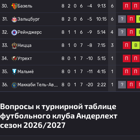
П
П
30.
Базель
8
2
0
6
-4
9:13
6
?
П
31.
Зальцбург
8
2
0
6
-5
10:15
6
?
П
32.
Рейнджерс
8
1
1
6
-9
5:14
4
П
В
33.
Ницца
8
1
0
7
-8
7:15
3
П
П
34.
Утрехт
8
0
1
7
-10
5:15
1
П
П
35.
Мальмё
8
0
1
7
-11
4:15
1
?
П
36.
Маккаби Тель-Ав
8
0
1
7
-20
2:22
1
Вопросы к турнирной таблице
футбольного клуба Андерлехт
сезон 2026/2027