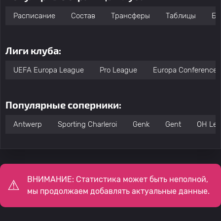
Расписание
Состав
Трансферы
Таблицы
Бо
Лиги клуба:
UEFA Europa League
Pro League
Europa Conference 
Популярные соперники:
Antwerp
Sporting Charleroi
Genk
Gent
OH Le
ВНИМАНИЕ: Статистика может быть неполной,
мы продолжаем добавлять актуальные данные.