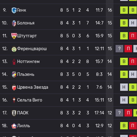
В
В
9.
Генк
8
5
1
2
4
11:7
16
В
Н
10.
Болонья
8
4
3
1
7
14:7
15
В
П
11.
Штутгарт
8
5
0
3
6
15:9
15
?
П
12.
Ференцварош
8
4
3
1
1
12:11
15
В
П
13.
Ноттингем
8
4
2
2
8
15:7
14
В
Н
14.
Пльзень
8
3
5
0
5
8:3
14
Н
В
15.
Црвена Звезда
8
4
2
2
1
7:6
14
Н
В
16.
Сельта Виго
8
4
1
3
4
15:11
13
?
П
17.
ПАОК
8
3
3
2
3
17:14
12
В
П
18.
Лилль
8
4
0
4
3
12:9
12