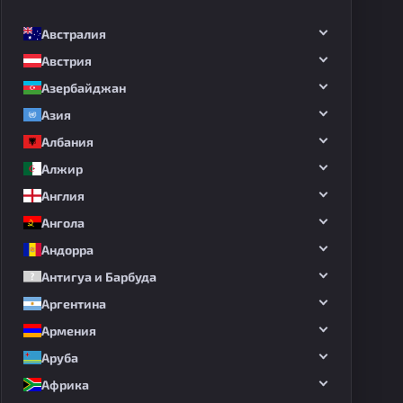
Австралия
Австрия
Азербайджан
Азия
Албания
Алжир
Англия
Ангола
Андорра
Антигуа и Барбуда
Аргентина
Армения
Аруба
Африка