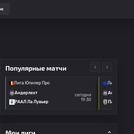
ок
Популярные матчи
Лига Юпилер Про
Лига Европы
Андерлехт
Андерлехт
сегодня
19:30
РААЛ Ла Лувьер
ПАОК
Мои лиги