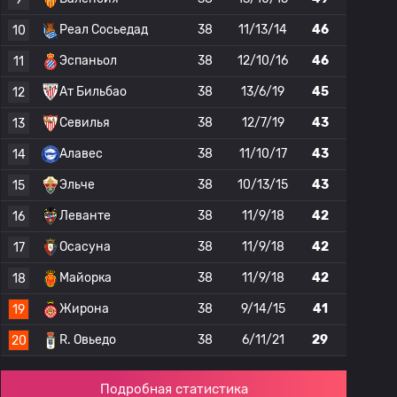
Реал Сосьедад
38
11/13/14
46
10
Эспаньол
38
12/10/16
46
11
Ат Бильбао
38
13/6/19
45
12
Севилья
38
12/7/19
43
13
Алавес
38
11/10/17
43
14
Эльче
38
10/13/15
43
15
Леванте
38
11/9/18
42
16
Осасуна
38
11/9/18
42
17
Майорка
38
11/9/18
42
18
Жирона
38
9/14/15
41
19
R. Овьедо
38
6/11/21
29
20
Подробная статистика