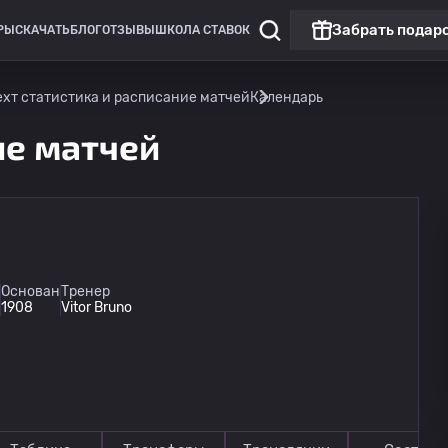
Забрать подар
РЫ
СКАЧАТЬ
БЛОГ
ОТЗЫВЫ
ШКОЛА СТАВОК
хт статистика и расписание матчей
Календарь
ие матчей
Лига Юпилер Про
Основан
Тренер
1908
Vitor Bruno
Беверен
16.08
14:30
Андерлехт