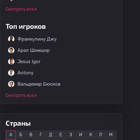
Смотреть все
Топ игроков
Франкулину Джу
Арал Шимшир
Jesus Igor
Antony
Вальдемар Бюсков
Смотреть все
Страны
Все
А
Б
В
Г
Д
Е
З
И
К
Л
М
Н
О