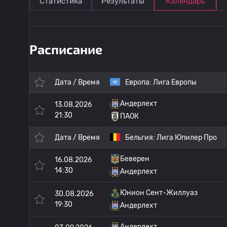
Статистика
Результаты
Календарь
Расписание
Дата / Время
Европа:
Лига Европы
Андерлехт
13.08.2026
21:30
ПАОК
Дата / Время
Бельгия:
Лига Юпилер Про
Беверен
16.08.2026
14:30
Андерлехт
Юнион Сент-Жиллуаз
30.08.2026
19:30
Андерлехт
Андерлехт