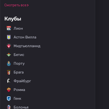
Смотреть все
Клубы
Лион
Астон Вилла
Мидтьюлланнд
Бетис
Порту
Брага
Фрайбург
Ромма
Генк
Болонья