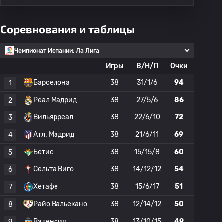
Соревнования и таблицы
Чемпионат Испании: Ла Лига
Игры
В/Н/П
Очки
Барселона
38
31/1/6
94
1
Реал Мадрид
38
27/5/6
86
2
Вильярреал
38
22/6/10
72
3
Атл. Мадрид
38
21/6/11
69
4
Бетис
38
15/15/8
60
5
Сельта Виго
38
14/12/12
54
6
Хетафе
38
15/6/17
51
7
Райо Вальекано
38
12/14/12
50
8
Валенсия
38
13/10/15
49
9