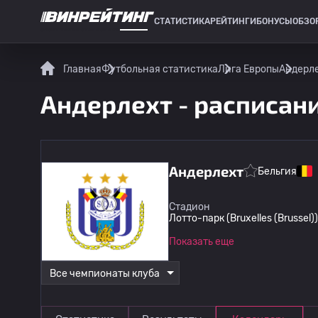
СТАТИСТИКА
РЕЙТИНГИ
БОНУСЫ
ОБЗО
СПОРТИВНАЯ СТАТИСТИКА
Главная
Футбольная статистика
Лига Европы
Андерле
Андерлехт - расписан
Андерлехт
Бельгия
Стадион
Лотто-парк (Bruxelles (Brussel))
Показать еще
Все чемпионаты клуба