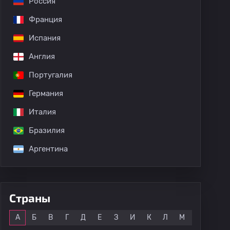
Россия
Франция
Испания
Англия
Португалия
Германия
Италия
Бразилия
Аргентина
Страны
Все
А
Б
В
Г
Д
Е
З
И
К
Л
М
Н
О