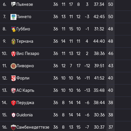
6.
Пьянезе
36
11
17
8
3
37:34
50
7.
Пинето
36
13
11
12
-3
42:45
50
8.
Губбио
36
11
15
10
-1
31:32
48
9.
Тернана
36
14
11
11
4
44:40
48
10.
Вис Пезаро
36
11
13
12
2
38:36
46
11.
Ливорно
36
12
7
17
-12
39:51
43
12.
Форли
36
10
10
16
-11
41:52
40
13.
АС Карпь
36
10
10
16
-13
35:48
40
14.
Перуджа
36
8
14
14
-6
38:44
38
15.
Guidonia
36
8
14
14
-6
30:36
38
16.
Самбенедеттезе
36
8
13
15
-7
30:37
37