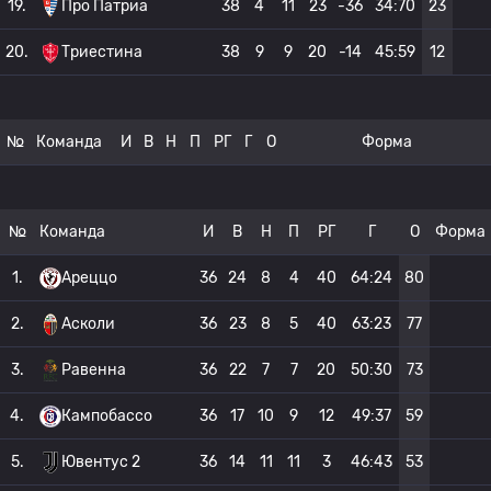
19.
Про Патриа
38
4
11
23
-36
34:70
23
20.
Триестина
38
9
9
20
-14
45:59
12
№
Команда
И
В
Н
П
РГ
Г
О
Форма
№
Команда
И
В
Н
П
РГ
Г
О
Форма
1.
Ареццо
36
24
8
4
40
64:24
80
2.
Асколи
36
23
8
5
40
63:23
77
3.
Равенна
36
22
7
7
20
50:30
73
4.
Кампобассо
36
17
10
9
12
49:37
59
5.
Ювентус 2
36
14
11
11
3
46:43
53