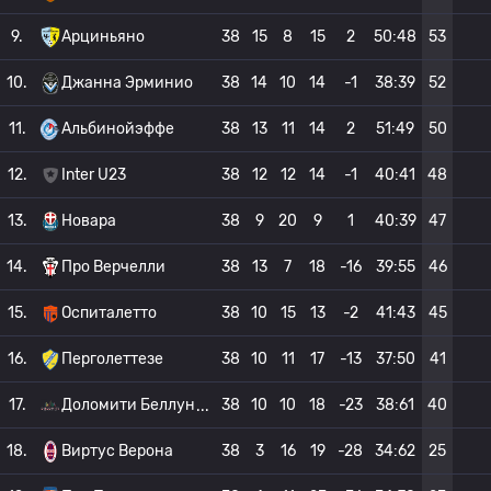
9.
Арциньяно
38
15
8
15
2
50:48
53
10.
Джанна Эрминио
38
14
10
14
-1
38:39
52
11.
Альбинойэффе
38
13
11
14
2
51:49
50
12.
Inter U23
38
12
12
14
-1
40:41
48
13.
Новара
38
9
20
9
1
40:39
47
14.
Про Верчелли
38
13
7
18
-16
39:55
46
15.
Оспиталетто
38
10
15
13
-2
41:43
45
16.
Перголеттезе
38
10
11
17
-13
37:50
41
17.
Доломити Беллун
38
10
10
18
-23
38:61
40
18.
Виртус Верона
38
3
16
19
-28
34:62
25