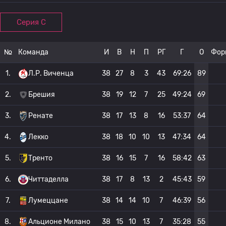
Серия C
№
Команда
И
В
Н
П
РГ
Г
О
Фор
1.
Л.Р. Виченца
38
27
8
3
43
69:26
89
2.
Брешия
38
19
12
7
25
49:24
69
3.
Ренате
38
17
13
8
16
53:37
64
4.
Лекко
38
18
10
10
13
47:34
64
5.
Тренто
38
16
15
7
16
58:42
63
6.
Читтаделла
38
17
8
13
2
45:43
59
7.
Лумеццане
38
14
14
10
7
46:39
56
8.
Альционе Милано
38
15
10
13
7
35:28
55