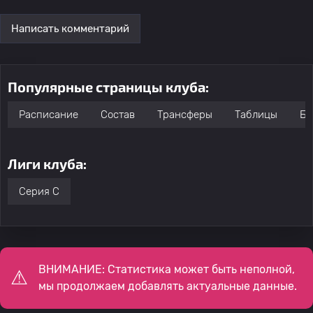
Написать комментарий
Популярные страницы клуба:
Расписание
Состав
Трансферы
Таблицы
Бо
Лиги клуба:
Серия C
ВНИМАНИЕ: Статистика может быть неполной,
мы продолжаем добавлять актуальные данные.