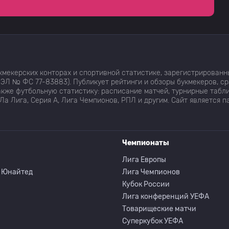
Сассуоло до 18 лет
0
Фиорентина до 18 лет
0
мекерских конторах и спортивной статистике, зарегистрированн
Сассуоло до 18 лет
0
ЭЛ № ФС 77-83883). Публикует рейтинги и обзоры букмекеров, с
кже футбольную статистику: расписание матчей, турнирные табли
Ла Лига, Серия А, Лига Чемпионов, РПЛ и другим. Сайт является 
Фиорентина до 18 лет
0
Чемпионаты
Сассуоло до 18 лет
0
Лига Европы
 Юнайтед
Лига Чемпионов
Фиорентина до 18 лет
0
Кубок России
Лига конференций УЕФА
Сассуоло до 18 лет
0
Товарищеские матчи
Суперкубок УЕФА