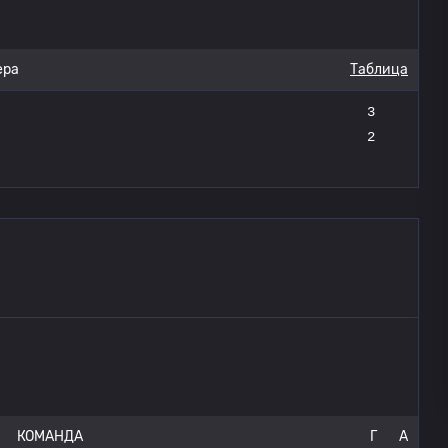
ера
Таблица
3
2
КОМАНДА
Г
A