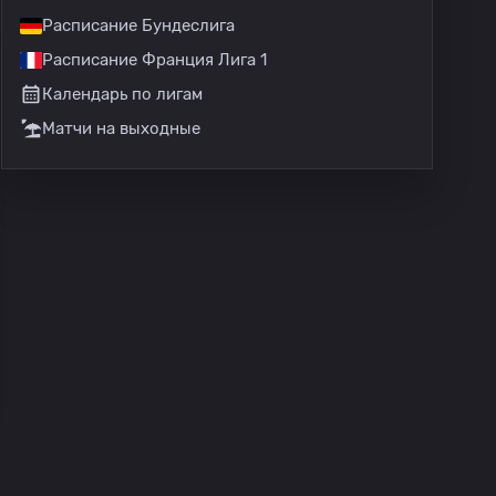
Расписание Бундеслига
Расписание Франция Лига 1
 Серия D
Кубок: Примавера
Суперкубок: Примавера
Календарь по лигам
Матчи на выходные