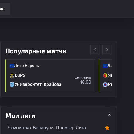
ок
Популярные матчи
Лига Европы
Лига Европы
KuPS
Ягеллония
сегодня
18:00
Университет. Крайова
Рейнджерс
Все игроки
О лиге
Мои лиги
Чемпионат Беларуси: Премьер Лига