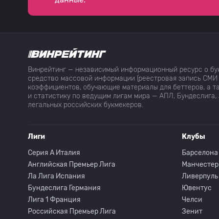
37
L. Lungu
38
G. Colaciuri
Винрейтинг — независимый информационный ресурс о бук
39
Л. Ньярко
средство массовой информации (реестровая запись СМИ 
коэффициентов, обучающие материалы для беттеров, а та
и статистику по ведущим лигам мира — АПЛ, Бундеслига, 
легальных российских букмекеров.
40
N. Ciacci
Лиги
Клубы
41
F. Bolondi
Серия A Италия
Барселона
Английская Премьер Лига
Манчестер
42
G. Fei
Ла Лига Испания
Ливерпуль
Бундеслига Германия
Ювентус
43
R. Gentile
Лига 1 Франция
Челси
Российская Премьер Лига
Зенит