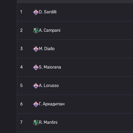
1
D. Sardilli
2
A. Campani
3
M. Diallo
4
S. Maiorana
5
A. Lorusso
6
Г. Аркадипан
7
R. Mantini