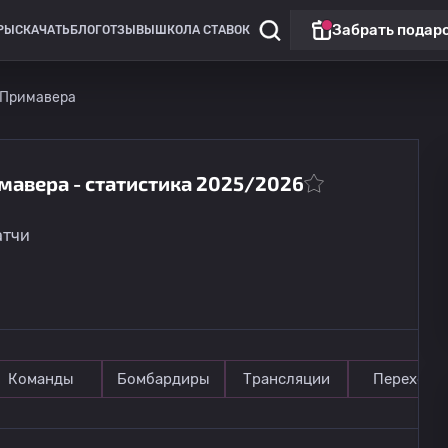
Забрать подар
РЫ
СКАЧАТЬ
БЛОГ
ОТЗЫВЫ
ШКОЛА СТАВОК
 Примавера
мавера - статистика 2025/2026
Лига Европы
Топ матч
атчи
Бенфика
сегодня
22:00
Сердца
Команды
Бомбардиры
Трансляции
Переходы