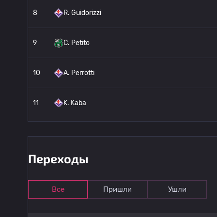
8
R. Guidorizzi
9
C. Petito
10
A. Perrotti
11
K. Kaba
12
A. Pirrò
Переходы
13
N. Turnone
Все
Пришли
Ушли
14
G. Puzzoli