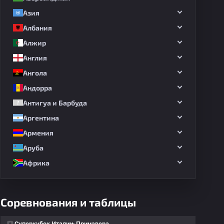
Азия
Албания
Алжир
Англия
Ангола
Андорра
Антигуа и Барбуда
Аргентина
Армения
Аруба
Африка
0
#1
Сейвов
Соревнования и таблицы