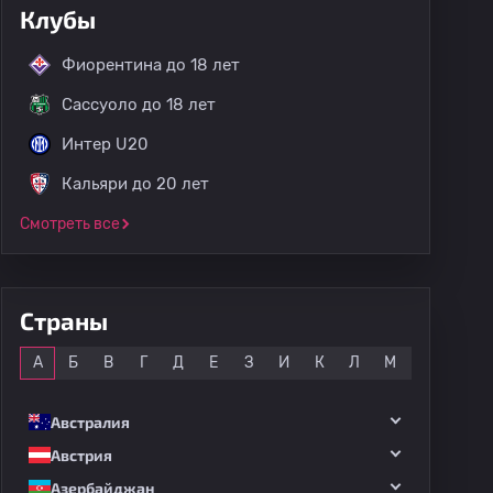
Клубы
Фиорентина до 18 лет
Сассуоло до 18 лет
Интер U20
Кальяри до 20 лет
Смотреть все
Страны
Все
А
Б
В
Г
Д
Е
З
И
К
Л
М
Н
О
Австралия
Австрия
Азербайджан