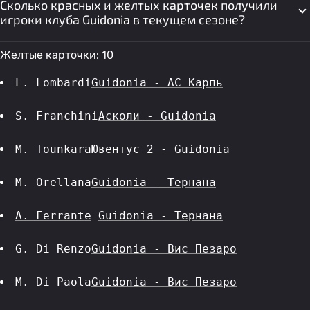
Сколько красных и желтых карточек получили
игроки клуба Guidonia в текущем сезоне?
Желтые карточки: 10
L. Lombardi
Guidonia - АС Карпь
S. Franchini
Асколи - Guidonia
M. Tounkara
Ювентус 2 - Guidonia
M. Orellana
Guidonia - Тернана
A. Ferrante
Guidonia - Тернана
G. Di Renzo
Guidonia - Вис Пезаро
M. Di Paola
Guidonia - Вис Пезаро