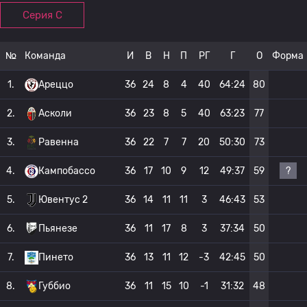
Серия C
№
Команда
И
В
Н
П
РГ
Г
О
Форма
1.
Ареццо
36
24
8
4
40
64:24
80
2.
Асколи
36
23
8
5
40
63:23
77
3.
Равенна
36
22
7
7
20
50:30
73
?
4.
Кампобассо
36
17
10
9
12
49:37
59
5.
Ювентус 2
36
14
11
11
3
46:43
53
6.
Пьянезе
36
11
17
8
3
37:34
50
7.
Пинето
36
13
11
12
-3
42:45
50
8.
Губбио
36
11
15
10
-1
31:32
48