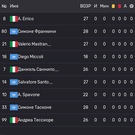
№
Имя
ВОЗР
И
Мин
А
8
A. Errico
27
0
0
0
0
0
0
80
Симоне Франкини
28
0
0
0
0
0
0
21
Valerio Mastran
27
0
0
0
0
0
0
18
Diego Miccoli
18
0
0
0
0
0
0
7
Даниэль Саннипо
26
0
0
0
0
0
0
14
Salvatore Santo
27
0
0
0
0
0
0
10
A. Spavone
22
0
0
0
0
0
0
33
Симоне Тасконе
28
0
0
0
0
0
0
99
Андреа Тессиоре
26
0
0
0
0
0
0