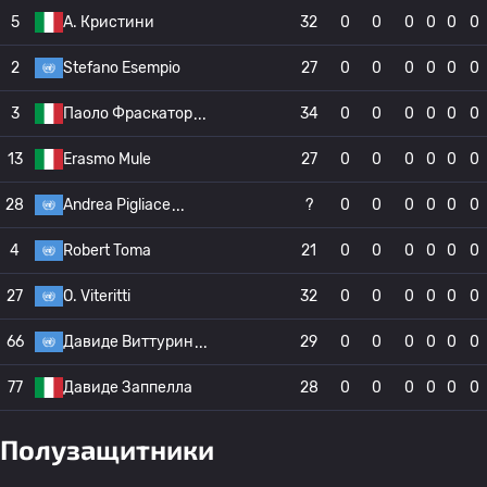
5
A. Кристини
32
0
0
0
0
0
0
2
Stefano Esempio
27
0
0
0
0
0
0
3
Паоло Фраскатор
34
0
0
0
0
0
0
13
Erasmo Mule
27
0
0
0
0
0
0
28
Andrea Pigliace
?
0
0
0
0
0
0
4
Robert Toma
21
0
0
0
0
0
0
27
O. Viteritti
32
0
0
0
0
0
0
66
Давиде Виттурин
29
0
0
0
0
0
0
77
Давиде Заппелла
28
0
0
0
0
0
0
Полузащитники