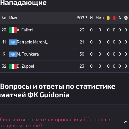
Нападающие
№
Имя
ВОЗР
И
Мин
А
20
A. Falleni
23
0
0
0
0
0
0
11
Raffaele Marchi
21
0
0
0
0
0
0
9
M. Tounkara
30
0
0
0
0
0
0
32
D. Zuppel
23
0
0
0
0
0
0
Вопросы и ответы по статистике
матчей ФК Guidonia
Сколько всего матчей провел клуб Guidonia в
текущем сезоне?