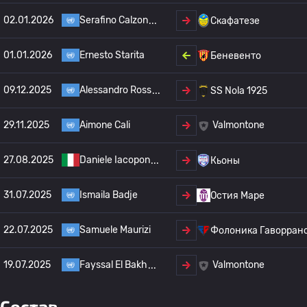
02.01.2026
Serafino Calzon
Скафатезе
01.01.2026
Ernesto Starita
Беневенто
09.12.2025
Alessandro Ross
SS Nola 1925
29.11.2025
Aimone Cali
Valmontone
27.08.2025
Daniele Iacopon
Кьоны
31.07.2025
Ismaila Badje
Остия Маре
22.07.2025
Samuele Maurizi
Фолоника Гаворран
19.07.2025
Fayssal El Bakh
Valmontone
Состав