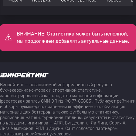
Форли
Перуджа
Самбенедеттезе
Торрес
Б
ВНИМАНИЕ: Статистика может быть неполной,
мы продолжаем добавлять актуальные данные.
Винрейтинг — независимый информационный ресурс о
букмекерских конторах и спортивной статистике,
зарегистрированный как средство массовой информации
(реестровая запись СМИ ЭЛ № ФС 77-83883). Публикует рейтинги
и обзоры букмекеров, сравнения коэффициентов, обучающие
материалы для беттеров, а также футбольную статистику:
расписание матчей, турнирные таблицы, результаты и статистику
по ведущим лигам мира — АПЛ, Бундеслига, Ла Лига, Серия А,
Лига Чемпионов, РПЛ и другим. Сайт является партнёром
легальных российских букмекеров.