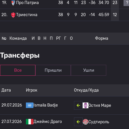
?
19.
Про Патриа
38
4
11
23
-36
34:70
23
20.
Триестина
38
9
9
20
-14
45:59
12
№
Команда
И
В
Н
П
РГ
Г
О
Форма
Трансферы
Все
Пришли
Ушли
Дата
Игрок
Откуда/Куда
29.07.2026
Ismaila Badje
Остия Маре
27.07.2026
Джеймс Драго
Судтироль