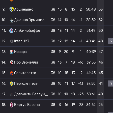
9.
Арциньяно
38
15
8
15
2
50:48
53
10.
Джанна Эрминио
38
14
10
14
-1
38:39
52
11.
Альбинойэффе
38
13
11
14
2
51:49
50
?
12.
Inter U23
38
12
12
14
-1
40:41
48
13.
Новара
38
9
20
9
1
40:39
47
14.
Про Верчелли
38
13
7
18
-16
39:55
46
15.
Оспиталетто
38
10
15
13
-2
41:43
45
?
16.
Перголеттезе
38
10
11
17
-13
37:50
41
17.
Доломити Беллун
38
10
10
18
-23
38:61
40
18.
Виртус Верона
38
3
16
19
-28
34:62
25