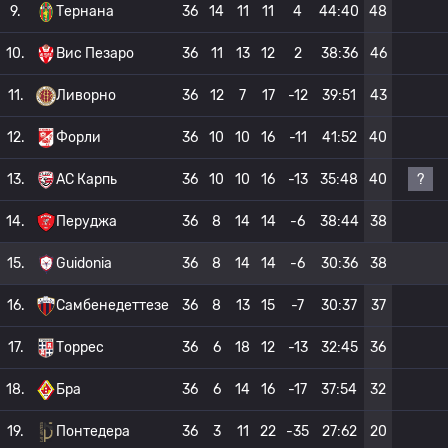
9.
Тернана
36
14
11
11
4
44:40
48
10.
Вис Пезаро
36
11
13
12
2
38:36
46
11.
Ливорно
36
12
7
17
-12
39:51
43
12.
Форли
36
10
10
16
-11
41:52
40
?
13.
АС Карпь
36
10
10
16
-13
35:48
40
14.
Перуджа
36
8
14
14
-6
38:44
38
15.
Guidonia
36
8
14
14
-6
30:36
38
16.
Самбенедеттезе
36
8
13
15
-7
30:37
37
17.
Торрес
36
6
18
12
-13
32:45
36
18.
Бра
36
6
14
16
-17
37:54
32
19.
Понтедера
36
3
11
22
-35
27:62
20