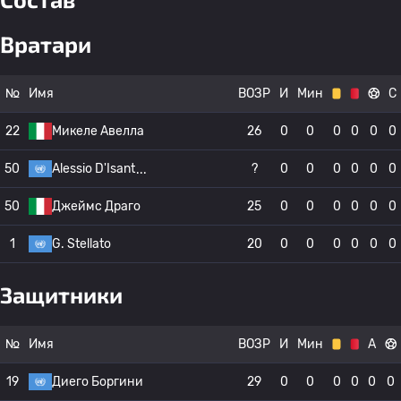
Вратари
№
Имя
ВОЗР
И
Мин
С
22
Микеле Авелла
26
0
0
0
0
0
0
50
Alessio D'Isant
?
0
0
0
0
0
0
50
Джеймс Драго
25
0
0
0
0
0
0
1
G. Stellato
20
0
0
0
0
0
0
Защитники
№
Имя
ВОЗР
И
Мин
А
19
Диего Боргини
29
0
0
0
0
0
0