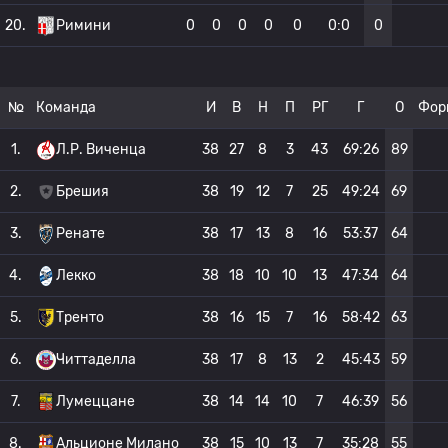
20.
Римини
0
0
0
0
0
0:0
0
№
Команда
И
В
Н
П
РГ
Г
О
Фор
1.
Л.Р. Виченца
38
27
8
3
43
69:26
89
2.
Брешия
38
19
12
7
25
49:24
69
3.
Ренате
38
17
13
8
16
53:37
64
4.
Лекко
38
18
10
10
13
47:34
64
5.
Тренто
38
16
15
7
16
58:42
63
6.
Читтаделла
38
17
8
13
2
45:43
59
7.
Лумеццане
38
14
14
10
7
46:39
56
8.
Альционе Милано
38
15
10
13
7
35:28
55