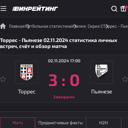
Главная
Футбольная статистика
Италия: Серия C
Торрес - Пья
Торрес - Пьянезе 02.11.2024 статистика личных
встреч, счёт и обзор матча
02.11.2024 17:00
3
:
0
Торрес
Пьянезе
Завершен
Матч
Предматчевые факты
Н2Н