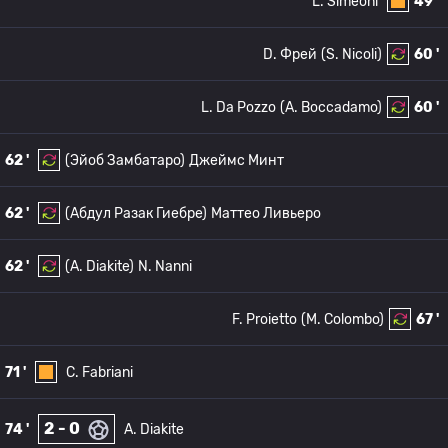
L. Simeoni
49 '
D. Фрей
(S. Nicoli)
60 '
L. Da Pozzo
(A. Boccadamo)
60 '
62 '
(Эйоб Замбатаро)
Джеймс Минт
62 '
(Абдул Разак Гиебре)
Маттео Ливьеро
62 '
(A. Diakite)
N. Nanni
F. Proietto
(M. Colombo)
67 '
71 '
C. Fabriani
2 - 0
74 '
A. Diakite