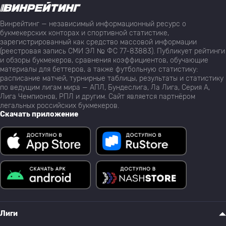
Винрейтинг — независимый информационный ресурс о
букмекерских конторах и спортивной статистике,
зарегистрированный как средство массовой информации
(реестровая запись СМИ ЭЛ № ФС 77-83883). Публикует рейтинги
и обзоры букмекеров, сравнения коэффициентов, обучающие
материалы для беттеров, а также футбольную статистику:
расписание матчей, турнирные таблицы, результаты и статистику
по ведущим лигам мира — АПЛ, Бундеслига, Ла Лига, Серия А,
Лига Чемпионов, РПЛ и другим. Сайт является партнёром
легальных российских букмекеров.
Скачать приложение
Лиги