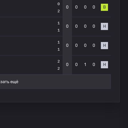
0
0
0
0
0
В
2
1
0
0
0
0
Н
1
1
0
0
0
0
Н
1
2
0
0
1
0
Н
2
зать ещё