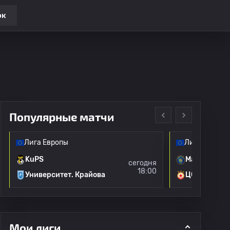
ок
Популярные матчи
Лига Европы
Лига Европы
KuPS
Маккаби Те
сегодня
18:00
Университет. Крайова
ЦСКА Софи
Мои лиги