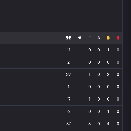
Г
А
11
0
0
1
0
2
0
0
0
0
29
1
0
2
0
1
0
0
0
0
17
1
0
0
0
6
0
0
1
0
37
3
0
4
0