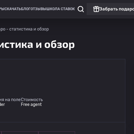
Забрать подар
РЫ
СКАЧАТЬ
БЛОГ
ОТЗЫВЫ
ШКОЛА СТАВОК
ро - статистика и обзор
истика и обзор
Лига Европы
Линкольн Ред Импс
сегодня
я на поле
Стоимость
20:00
Омония
der
Free agent