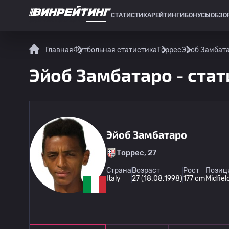
СТАТИСТИКА
РЕЙТИНГИ
БОНУСЫ
ОБЗО
СПОРТИВНАЯ СТАТИСТИКА
Главная
Футбольная статистика
Торрес
Эйоб Замбата
Эйоб Замбатаро - стат
Эйоб Замбатаро
Торрес, 27
Страна
Возраст
Рост
Позици
Italy
27 (18.08.1998)
177 cm
Midfiel