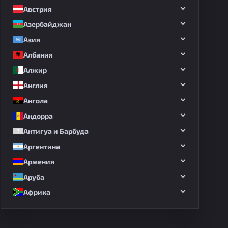
Австрия
Азербайджан
Азия
Албания
Алжир
Англия
Ангола
Андорра
Антигуа и Барбуда
Аргентина
Армения
Аруба
Африка