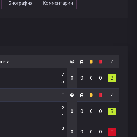
Биография
Комментарии
атчи
Г
И
7
0
0
0
0
В
0
Г
И
2
0
0
0
0
В
1
3
0
0
0
0
П
1