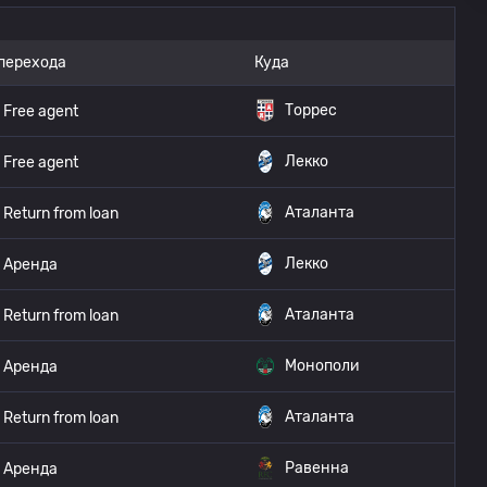
перехода
Куда
Торрес
Free agent
Лекко
Free agent
Аталанта
Return from loan
Лекко
Аренда
Аталанта
Return from loan
Монополи
Аренда
Аталанта
Return from loan
Равенна
Аренда