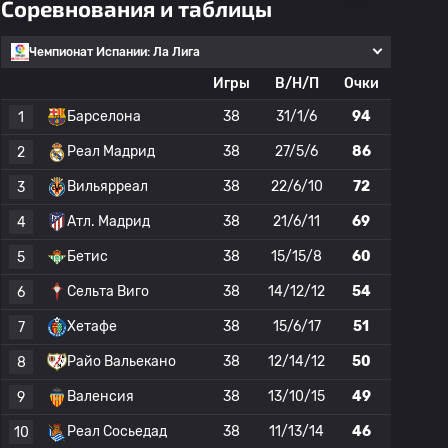
Соревнования и таблицы
Чемпионат Испании: Ла Лига
Игры
В/Н/П
Очки
Барселона
38
31/1/6
94
1
Реал Мадрид
38
27/5/6
86
2
Вильярреал
38
22/6/10
72
3
Атл. Мадрид
38
21/6/11
69
4
Бетис
38
15/15/8
60
5
Сельта Виго
38
14/12/12
54
6
Хетафе
38
15/6/17
51
7
Райо Вальекано
38
12/14/12
50
8
Валенсия
38
13/10/15
49
9
Реал Сосьедад
38
11/13/14
46
10