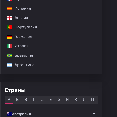
Испания
Англия
Португалия
Германия
Италия
Бразилия
Аргентина
Страны
Все
А
Б
В
Г
Д
Е
З
И
К
Л
М
Н
О
Австралия