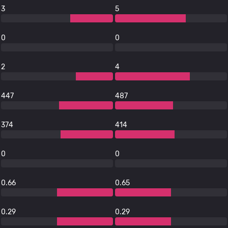
3
5
0
0
2
4
447
487
374
414
0
0
0.66
0.65
0.29
0.29