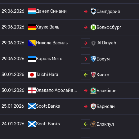
29.06.2026
Данел Синани
Сампдория
29.06.2026
Хауке Валь
Вольфсбург
29.06.2026
Никола Василь
Al Diriyah
29.06.2026
Кароль Метс
Бохум
30.01.2026
Taichi Hara
Киото
30.01.2026
Оладапо Афолайя
Блэкберн
25.01.2026
Scott Banks
Барнсли
24.01.2026
Scott Banks
Блэкпул