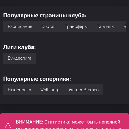
Популярные страницы клуба:
Расписание
Состав
Трансферы
Таблицы
Бо
Лиги клуба:
Бундеслига
Популярные соперники:
Heidenheim
Wolfsburg
Werder Bremen
ВНИМАНИЕ: Статистика может быть неполной,
мы продолжаем добавлять актуальные данные.