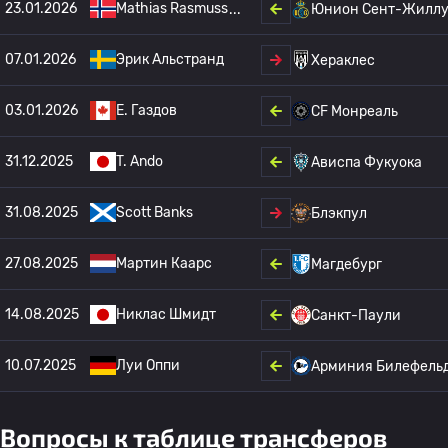
23.01.2026
Mathias Rasmuss
Юнион Сент-Жиллу
07.01.2026
Эрик Альстранд
Хераклес
03.01.2026
Е. Газдов
CF Монреаль
31.12.2025
T. Ando
Ависпа Фукуока
31.08.2025
Scott Banks
Блэкпул
27.08.2025
Мартин Каарс
Магдебург
14.08.2025
Никлас Шмидт
Санкт-Паули
10.07.2025
Луи Оппи
Арминия Билефель
Вопросы к таблице трансферов