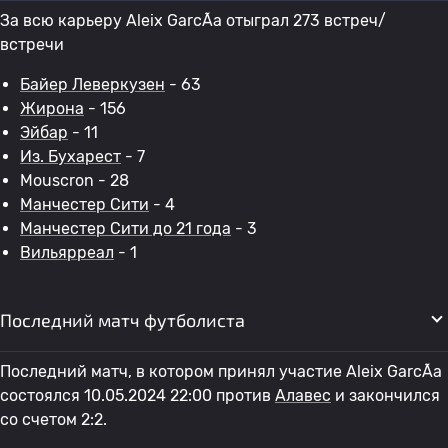
За всю карьеру Aleix GarcÃ­a отыграл 273 встреч/
встречи
Байер Леверкузен
- 63
Жирона
- 156
Эйбар
- 11
Из. Бухарест
- 7
Mouscron - 28
Манчестер Сити
- 4
Манчестер Сити до 21 года
- 3
Вильярреал
- 1
Последний матч футболиста
Последний матч, в котором принял участие Aleix GarcÃ­a
состоялся 10.05.2024 22:00 против
Алавес
и закончился
со счетом 2:2.