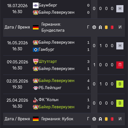
Баумберг
0
18.07.2026
0
0
0
0
Н
16:30
Байер Леверкузен
0
Германия:
Дата / Время
Г
И
Бундеслига
Байер Леверкузен
1
16.05.2026
0
1
0
0
Н
16:30
Гамбург
1
Штутгарт
3
09.05.2026
1
0
0
0
П
16:30
Байер Леверкузен
1
Байер Леверкузен
4
02.05.2026
0
1
0
0
В
19:30
РБ Лейпциг
1
ФК "Кольн
1
25.04.2026
0
0
0
0
В
16:30
Байер Леверкузен
2
Дата / Время
Германия:
Кубок
Г
И