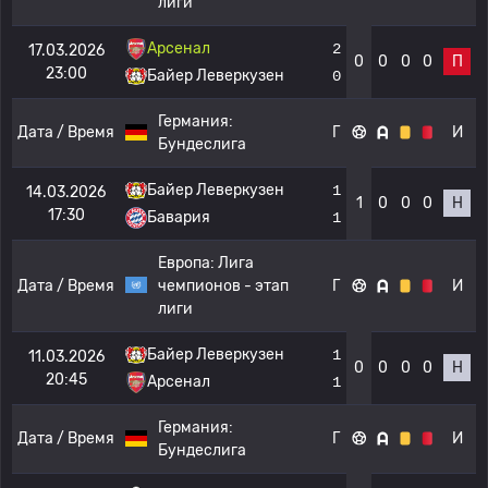
лиги
Арсенал
2
17.03.2026
0
0
0
0
П
23:00
Байер Леверкузен
0
Германия:
Дата / Время
Г
И
Бундеслига
Байер Леверкузен
1
14.03.2026
1
0
0
0
Н
17:30
Бавария
1
Европа:
Лига
Дата / Время
чемпионов - этап
Г
И
лиги
Байер Леверкузен
1
11.03.2026
0
0
0
0
Н
20:45
Арсенал
1
Германия:
Дата / Время
Г
И
Бундеслига