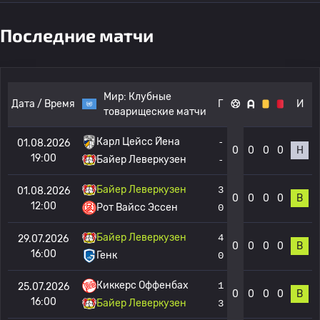
Последние матчи
Мир:
Клубные
Дата / Время
Г
И
товарищеские матчи
Карл Цейсс Йена
-
01.08.2026
0
0
0
0
Н
19:00
Байер Леверкузен
-
Байер Леверкузен
3
01.08.2026
0
0
0
0
В
12:00
Рот Вайсс Эссен
0
Байер Леверкузен
4
29.07.2026
0
0
0
0
В
16:00
Генк
0
Киккерс Оффенбах
1
25.07.2026
0
0
0
0
В
16:00
Байер Леверкузен
3