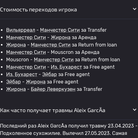
Стоимость переходов игрока
Вильярреал
-
Манчестер Сити
за Transfer
Манчестер Сити
-
Жирона
за Аренда
Жирона
-
Манчестер Сити
за Return from loan
Манчестер Сити
- Mouscron за Аренда
Mouscron -
Манчестер Сити
за Return from loan
Манчестер Сити
-
Из. Бухарест
за Free agent
Из. Бухарест
-
Эйбар
за Free agent
Эйбар
-
Жирона
за Free agent
Жирона
-
Байер Леверкузен
за Transfer
Как часто получает травмы Aleix GarcÃ­a
Последний раз Aleix GarcÃ­a получил травму 23.04.2023 -
Подколенное сухожилие. Вылечил 27.05.2023. Самая