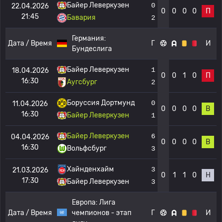
Байер Леверкузен
0
22.04.2026
0
0
0
0
П
21:45
Бавария
2
Германия:
Дата / Время
Г
И
Бундеслига
Байер Леверкузен
1
18.04.2026
0
0
1
0
П
16:30
Аугсбург
2
Боруссия Дортмунд
0
11.04.2026
0
0
0
0
В
16:30
Байер Леверкузен
1
Байер Леверкузен
6
04.04.2026
0
0
0
0
В
16:30
Вольфсбург
3
Хайнденхайм
3
21.03.2026
0
1
1
0
Н
17:30
Байер Леверкузен
3
Европа:
Лига
Дата / Время
чемпионов - этап
Г
И