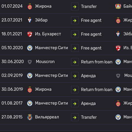
01.07.2024
Жирона
Бай
Transfer
23.07.2021
Эйбар
Жир
Free agent
18.01.2021
Из. Бухарест
Эйб
Free agent
05.10.2020
Манчестер Сити
Из.
Free agent
30.06.2020
Mouscron
Ман
Return from loan
02.09.2019
Манчестер Сити
Mou
Аренда
30.06.2019
Жирона
Ман
Return from loan
01.08.2017
Манчестер Сити
Жир
Аренда
27.08.2015
Вильярреал
Ман
Transfer