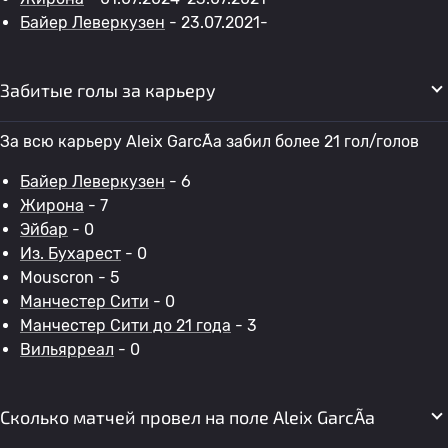
Байер Леверкузен
- 23.07.2021-
Забитые голы за карьеру
За всю карьеру Aleix GarcÃ­a забил более 21 гол/голов
Байер Леверкузен
- 6
Жирона
- 7
Эйбар
- 0
Из. Бухарест
- 0
Mouscron - 5
Манчестер Сити
- 0
Манчестер Сити до 21 года
- 3
Вильярреал
- 0
Сколько матчей провел на поле Aleix GarcÃ­a