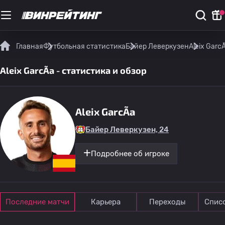
Главная
Футбольная статистика
Байер Леверкузен
Aleix Garc
Aleix GarcÃ­a - статистика и обзор
Aleix GarcÃ­a
Байер Леверкузен, 24
Подробнее об игроке
Последние матчи
Карьера
Переходы
Спис