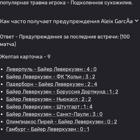
популярная травма игрока - Подколенное сухожилие.
Как часто получает предупреждения Aleix GarcÃ­a
Ответ - Предупреждения за последние встречи: (100
матча)
Желтая карточка - 9
Ливерпуль - Байер Леверкузен : 4 : 0
Байер Леверкузен - ФК "Кольн : 3 : 2
Падерборн - Байер Леверкузен : 2 : 4
Байер Леверкузен - Боруссия Дортмунд : 1 : 2
Байер Леверкузен - Ньюкасл : 2 : 2
Байер Леверкузен - Штутгарт : 1 : 4
Байер Леверкузен - Санкт-Паули : 3 : 0
Олимпиакос Пирей - Байер Леверкузен : 0 : 2
Гамбург - Байер Леверкузен : 0 : 1