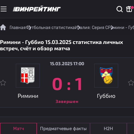
Главная
Футбольная статистика
Италия: Серия C
Римини - Губ
Римини - Губбио 15.03.2025 статистика личных
встреч, счёт и обзор матча
15.03.2025 17:00
0
:
1
Римини
Губбио
Завершен
Матч
Предматчевые факты
Н2Н