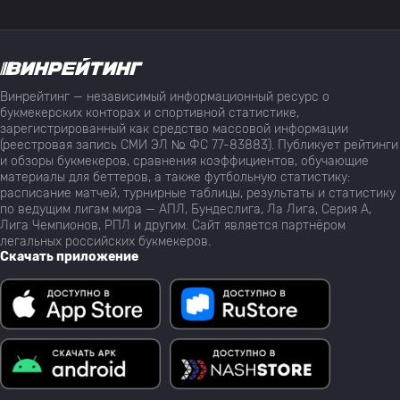
Винрейтинг — независимый информационный ресурс о
букмекерских конторах и спортивной статистике,
зарегистрированный как средство массовой информации
(реестровая запись СМИ ЭЛ № ФС 77-83883). Публикует рейтинги
и обзоры букмекеров, сравнения коэффициентов, обучающие
материалы для беттеров, а также футбольную статистику:
расписание матчей, турнирные таблицы, результаты и статистику
по ведущим лигам мира — АПЛ, Бундеслига, Ла Лига, Серия А,
Лига Чемпионов, РПЛ и другим. Сайт является партнёром
легальных российских букмекеров.
Скачать приложение