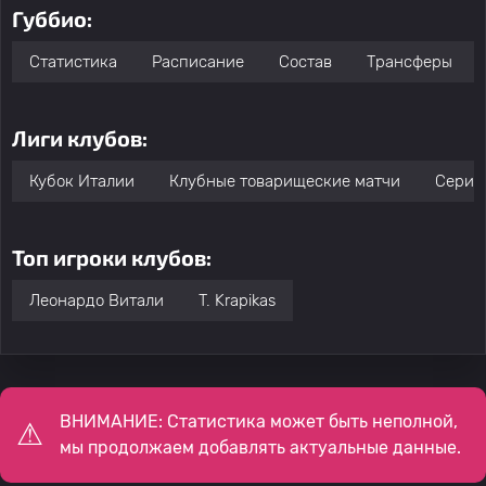
Губбио:
Статистика
Расписание
Состав
Трансферы
Лиги клубов:
Кубок Италии
Клубные товарищеские матчи
Серия
Топ игроки клубов:
Леонардо Витали
T. Krapikas
ВНИМАНИЕ: Статистика может быть неполной,
мы продолжаем добавлять актуальные данные.