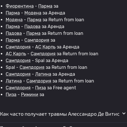
Фиорентина
-
Парма
за
Парма
-
Модена
за Аренда
Модена
-
Парма
за Return from loan
Парма
-
Падова
за Аренда
Падова
-
Парма
за Return from loan
Парма
-
Сампдория
за
Сампдория
-
АС Карпь
за Аренда
АС Карпь
-
Сампдория
за Return from loan
Сампдория
- Spal за Аренда
Spal -
Сампдория
за Return from loan
Сампдория
-
Латина
за Аренда
Латина
-
Сампдория
за Return from loan
Сампдория
-
Пиза
за Free agent
Пиза
-
Римини
за
Как часто получает травмы Алессандро Де Витис