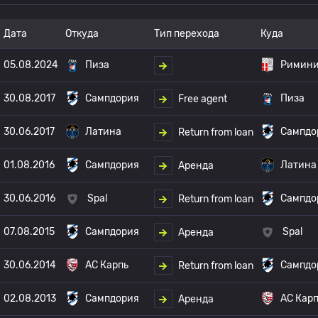
Дата
Откуда
Тип перехода
Куда
05.08.2024
Пиза
Римин
30.08.2017
Сампдория
Пиза
Free agent
30.06.2017
Латина
Сампдо
Return from loan
01.08.2016
Сампдория
Латина
Аренда
30.06.2016
Spal
Сампдо
Return from loan
07.08.2015
Сампдория
Spal
Аренда
30.06.2014
АС Карпь
Сампдо
Return from loan
02.08.2013
Сампдория
АС Кар
Аренда