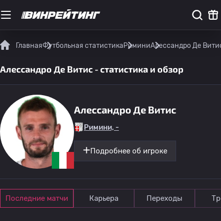
Главная
Футбольная статистика
Римини
Алессандро Де Витис
Алессандро Де Витис - статистика и обзор
Алессандро Де Витис
Римини, -
Подробнее об игроке
Последние матчи
Карьера
Переходы
Тр