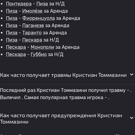
Понтедера
-
Пиза
за Н/Д
Пиза
-
Имоле́зе
за Аренда
Пиза
-
Фиоренцуола
за Аренда
Пиза
-
Паганезе
за Аренда
Пиза
-
Таранто
за Аренда
Пиза
-
Пескара
за Н/Д
Пескара
-
Монополи
за Аренда
Пескара
-
Губбио
за Н/Д
Как часто получает травмы Кристиан Томмазини
Последний раз Кристиан Томмазини получил травму - .
Вылечил . Самая популярная травма игрока - .
Как часто получает предупреждения Кристиан
Томмазини