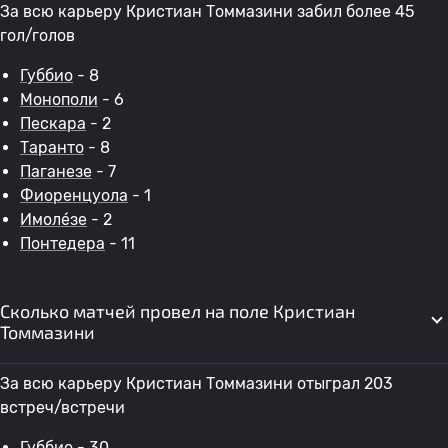
За всю карьеру Кристиан Томмазини забил более 45
гол/голов
Губбио
- 8
Монополи
- 6
Пескара
- 2
Таранто
- 8
Паганезе
- 7
Фиоренцуола
- 1
Имоле́зе
- 2
Понтедера
- 11
Сколько матчей провел на поле Кристиан
Томмазини
За всю карьеру Кристиан Томмазини отыграл 203
встреч/встречи
Губбио
- 30