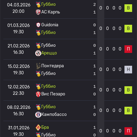
Губбио
2
04.03.2026
0
0
0
0
В
20:00
АС Карпь
1
Guidonia
0
01.03.2026
0
0
0
0
В
19:30
Губбио
1
Губбио
0
21.02.2026
0
0
0
0
П
16:30
Ареццо
1
Понтедера
1
15.02.2026
0
0
0
0
Н
19:30
Губбио
1
Губбио
1
12.02.2026
0
0
0
0
В
22:30
Вис Пезаро
0
Губбио
1
08.02.2026
0
0
0
0
В
16:30
Кампобассо
0
Бра
1
31.01.2026
0
0
0
0
П
19:30
Губбио
0