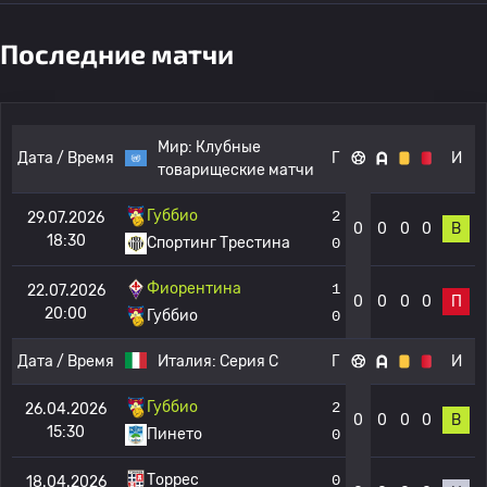
Последние матчи
Мир:
Клубные
Дата / Время
Г
И
товарищеские матчи
Губбио
2
29.07.2026
0
0
0
0
В
18:30
Спортинг Трестина
0
Фиорентина
1
22.07.2026
0
0
0
0
П
20:00
Губбио
0
Дата / Время
Италия:
Серия C
Г
И
Губбио
2
26.04.2026
0
0
0
0
В
15:30
Пинето
0
Торрес
0
18.04.2026