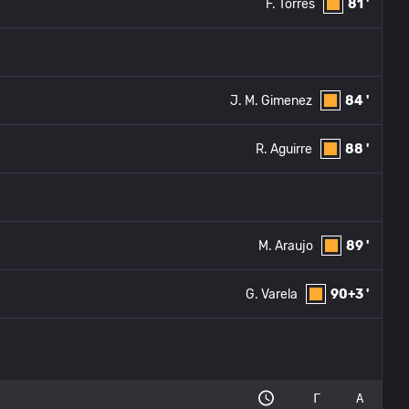
F. Torres
81 '
J. M. Gimenez
84 '
R. Aguirre
88 '
M. Araujo
89 '
G. Varela
90+3 '
Г
А