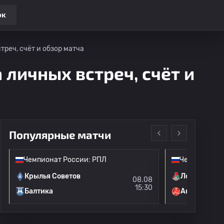
ок
треч, счёт и обзор матча
 личных встреч, счёт и
Популярные матчи
Чемпионат России: РПЛ
Чемпионат Р
Крылья Советов
Локомотив 
08.08
15:30
Балтика
Акрон