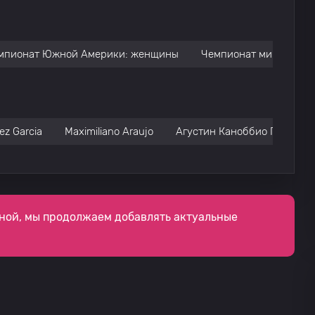
мпионат Южной Америки: женщины
Чемпионат мира
Т
ez Garcia
Maximiliano Araujo
Агустин Каноббио Гравис
ной, мы продолжаем добавлять актуальные