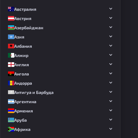
Австралия
Австрия
Азербайджан
Азия
Албания
Алжир
Англия
Ангола
Андорра
Антигуа и Барбуда
Аргентина
Армения
Аруба
Африка