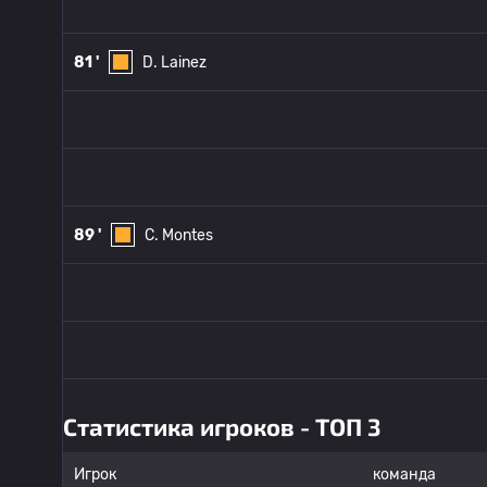
81 '
D. Lainez
89 '
C. Montes
Статистика игроков - ТОП 3
Игрок
команда