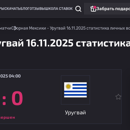
Забрать подар
РЫ
СКАЧАТЬ
БЛОГ
ОТЗЫВЫ
ШКОЛА СТАВОК
матчи
Сборная Мексики - Уругвай 16.11.2025 статистика личных вс
гвай 16.11.2025 статистика
2025 04:00
:
0
Чемпионат России: РПЛ
Матч дня
Динамо Москва
09.08
14:30
Динамо Махачкала
Уругвай
вершен