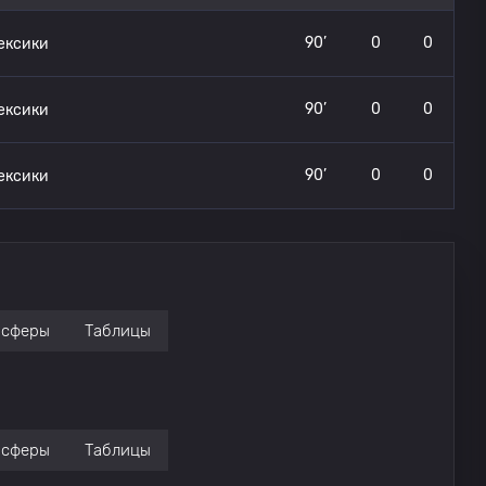
90’
0
0
ексики
90’
0
0
ексики
90’
0
0
ексики
нсферы
Таблицы
нсферы
Таблицы