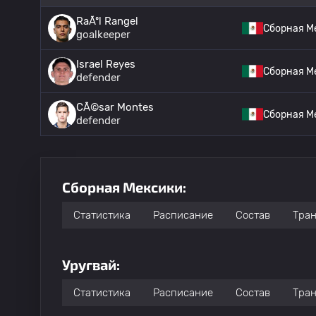
RaÃºl Rangel
Сборная М
goalkeeper
Israel Reyes
Сборная М
defender
CÃ©sar Montes
Сборная М
defender
Сборная Мексики:
Статистика
Расписание
Состав
Тра
Уругвай:
Статистика
Расписание
Состав
Тра