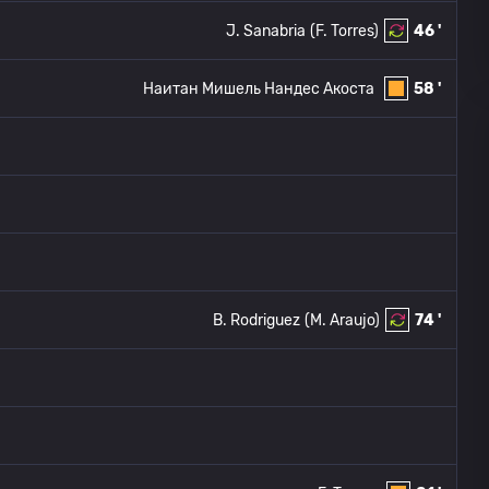
J. Sanabria
(F. Torres)
46 '
Наитан Мишель Нандес Акоста
58 '
B. Rodriguez
(M. Araujo)
74 '