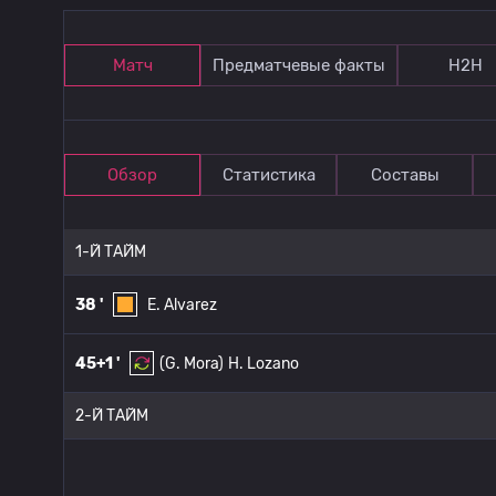
Матч
Предматчевые факты
Н2Н
Обзор
Статистика
Составы
1-Й ТАЙМ
38 '
E. Alvarez
45+1 '
(G. Mora)
H. Lozano
2-Й ТАЙМ