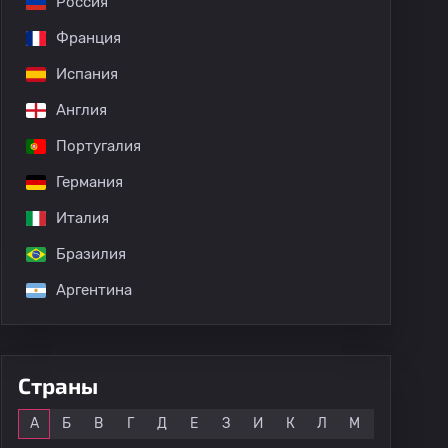
Россия
Франция
Испания
оварищеские матчи
Англия
Португалия
Германия
Santiago Mele
Италия
Бразилия
Аргентина
Страны
Все
А
Б
В
Г
Д
Е
З
И
К
Л
М
Н
О