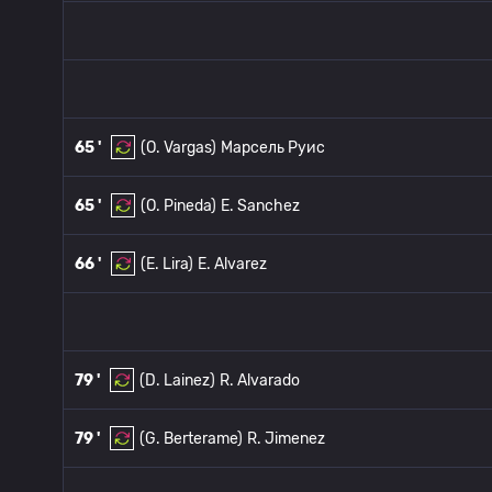
65 '
(O. Vargas)
Марсель Руис
65 '
(O. Pineda)
E. Sanchez
66 '
(E. Lira)
E. Alvarez
79 '
(D. Lainez)
R. Alvarado
79 '
(G. Berterame)
R. Jimenez