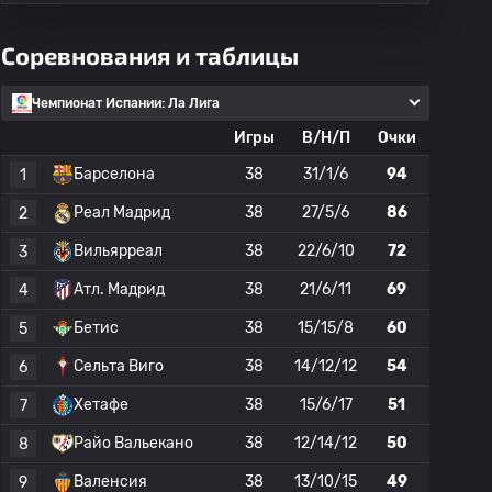
Соревнования и таблицы
Чемпионат Испании: Ла Лига
Игры
В/Н/П
Очки
Барселона
38
31/1/6
94
1
Реал Мадрид
38
27/5/6
86
2
Вильярреал
38
22/6/10
72
3
Атл. Мадрид
38
21/6/11
69
4
Бетис
38
15/15/8
60
5
Сельта Виго
38
14/12/12
54
6
Хетафе
38
15/6/17
51
7
Райо Вальекано
38
12/14/12
50
8
Валенсия
38
13/10/15
49
9