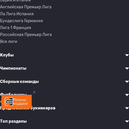
Серия A Италия
Английская Премьер Лига
Ла Лига Испания
Бундеслига Германия
Лига 1 Франция
Российская Премьер Лига
Все лиги
Клубы
Чемпионаты
Сборные команды
Футболисты
Получи
подарок!
Предложения букмекеров
Топ разделы