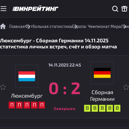
Главная
Футбольная статистика
Европа: Чемпионат Мира
Люк
Люксембург - Сборная Германии 14.11.2025
статистика личных встреч, счёт и обзор матча
14.11.2025 22:45
0
:
2
Сборная
Люксембург
Германии
П
П
П
П
П
В
В
В
В
В
Завершен