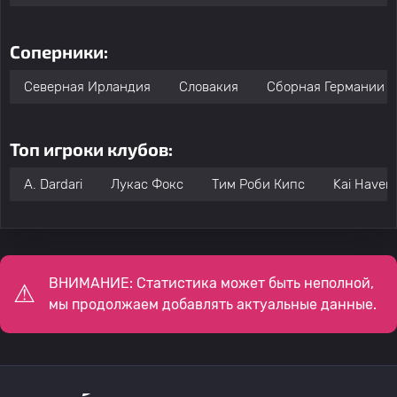
Соперники:
Северная Ирландия
Словакия
Сборная Германии
Топ игроки клубов:
A. Dardari
Лукас Фокс
Тим Роби Кипс
Kai Havert
ВНИМАНИЕ: Статистика может быть неполной,
мы продолжаем добавлять актуальные данные.