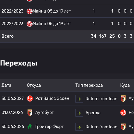
2022/2023
Майнц 05 до 19 лет
1
1
0
0
0
2022/2023
Майнц 05 до 19 лет
1
1
0
0
0
Всего
34
167
25
0
3
3
Переходы
Дата
Откуда
Тип перехода
Куда
30.06.2027
Рот Вайсс Эссен
Ау
Return from loan
01.07.2026
Аугсбург
Ро
Аренда
30.06.2026
Гройтер Фюрт
Ау
Return from loan