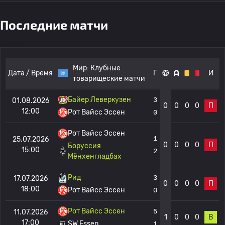
Последние матчи
Мир:
Клубные
Дата / Время
Г
И
товарищеские матчи
Байер Леверкузен
3
01.08.2026
0
0
0
0
П
12:00
Рот Вайсс Эссен
0
Рот Вайсс Эссен
1
25.07.2026
0
0
0
0
П
Боруссия
15:00
2
Мёнхенгладбах
Рид
3
17.07.2026
0
0
0
0
П
18:00
Рот Вайсс Эссен
0
Рот Вайсс Эссен
5
11.07.2026
1
0
0
0
В
17:00
SW Essen
1