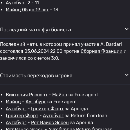
Аугсбург 2
- 11
Майнц 05 до 19 лет
- 13
Последний матч футболиста
Последний матч, в котором принял участие A. Dardari
состоялся 05.06.2024 22:00 против
Сборная Франции
и
закончился со счетом 3:0.
Стоимость переходов игрока
Виктория Роспорт
-
Майнц
за Free agent
Майнц
-
Аугсбург
за Free agent
Аугсбург
-
Гройтер Фюрт
за Аренда
Гройтер Фюрт
-
Аугсбург
за Return from loan
Аугсбург
-
Рот Вайсс Эссен
за Аренда
Рот Вайсс Эссен
-
Аугсбург
за Return from loan