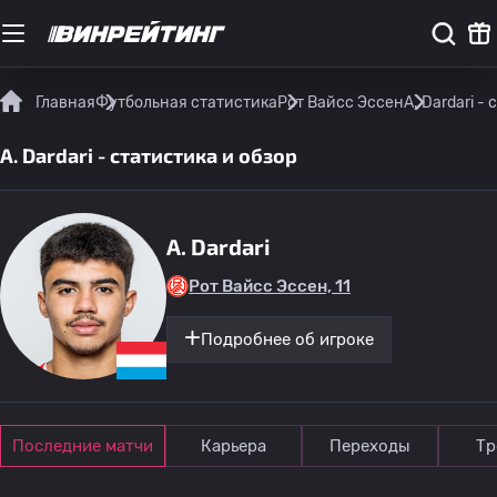
Главная
Футбольная статистика
Рот Вайсс Эссен
A. Dardari -
A. Dardari - статистика и обзор
A. Dardari
Рот Вайсс Эссен, 11
Подробнее об игроке
Последние матчи
Карьера
Переходы
Тр