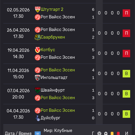
Штутгарт 2
6
02.05.2026
0
0
0
0
П
17:30
Рот Вайсс Эссен
1
Рот Вайсс Эссен
1
26.04.2026
0
0
0
0
П
17:30
Саарбрукен
2
Котбус
5
19.04.2026
0
0
0
0
П
14:30
Рот Вайсс Эссен
3
Рот Вайсс Эссен
4
11.04.2026
0
0
0
0
В
15:00
Ингольштадт
1
Швайнфурт
1
07.04.2026
0
0
0
0
В
20:00
Рот Вайсс Эссен
3
Рот Вайсс Эссен
1
04.04.2026
0
0
0
0
В
17:30
Дуйсбург
0
Мир:
Клубные
Дата / Время
Г
И