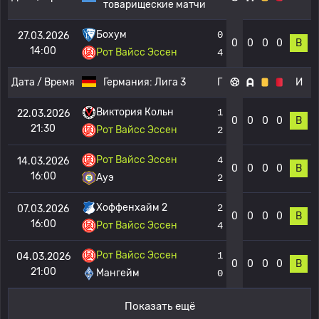
товарищеские матчи
Бохум
0
27.03.2026
0
0
0
0
В
14:00
Рот Вайсс Эссен
4
Дата / Время
Германия:
Лига 3
Г
И
Виктория Кольн
1
22.03.2026
0
0
0
0
В
21:30
Рот Вайсс Эссен
2
Рот Вайсс Эссен
4
14.03.2026
0
0
0
0
В
16:00
Ауэ
2
Хоффенхайм 2
2
07.03.2026
0
0
0
0
В
16:00
Рот Вайсс Эссен
4
Рот Вайсс Эссен
1
04.03.2026
0
0
0
0
В
21:00
Мангейм
0
Показать ещё