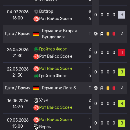
Bottrop
0
04.07.2026
0
0
0
0
Н
16:00
Рот Вайсс Эссен
0
Германия:
Вторая
Дата / Время
Г
И
Бундеслига
Гройтер Фюрт
2
26.05.2026
0
0
0
0
П
21:30
Рот Вайсс Эссен
0
Рот Вайсс Эссен
1
22.05.2026
0
0
0
0
В
21:30
Гройтер Фюрт
0
Дата / Время
Германия:
Лига 3
Г
И
Ульм
2
16.05.2026
0
0
0
0
В
14:30
Рот Вайсс Эссен
3
Рот Вайсс Эссен
1
09.05.2026
0
0
0
0
В
15:00
Верль
0