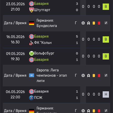
Бавария
3
23.05.2026
0
0
0
0
В
21:00
Штутгарт
0
Германия:
Дата / Время
Г
И
Бундеслига
Бавария
5
16.05.2026
0
0
0
0
В
16:30
ФК "Кольн
1
Вольфсбург
0
09.05.2026
0
0
0
0
В
19:30
Бавария
1
Европа:
Лига
Дата / Время
чемпионов - этап
Г
И
лиги
Бавария
1
06.05.2026
0
0
0
0
Н
22:00
ПСЖ
1
Германия:
Дата / Время
Г
И