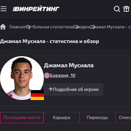
Главная
Футбольная статистика
Бавария
Джамал Мусиала - с
Джамал Мусиала - статистика и обзор
Джамал Мусиала
Бавария, 10
Подробнее об игроке
Последние матчи
Карьера
Переходы
Спис