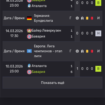
Бавария
4
18.03.2026
0
0
0
0
В
23:00
Аталанта
1
Германия:
Дата / Время
Г
И
Бундеслига
Байер Леверкузен
1
14.03.2026
0
0
0
0
Н
17:30
Бавария
1
Европа:
Лига
Дата / Время
чемпионов - этап
Г
И
лиги
Аталанта
1
10.03.2026
1
0
0
0
В
23:00
Бавария
6
Показать ещё