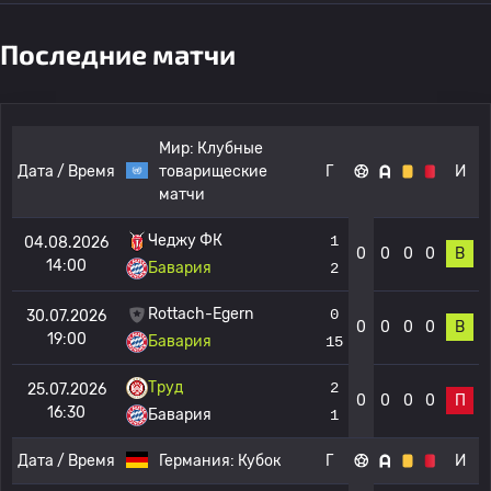
Последние матчи
Мир:
Клубные
Дата / Время
товарищеские
Г
И
матчи
Чеджу ФК
1
04.08.2026
0
0
0
0
В
14:00
Бавария
2
Rottach-Egern
0
30.07.2026
0
0
0
0
В
19:00
Бавария
15
Труд
2
25.07.2026
0
0
0
0
П
16:30
Бавария
1
Дата / Время
Германия:
Кубок
Г
И