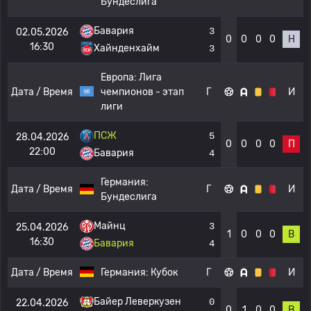
Бундеслига
Бавария
3
02.05.2026
0
0
0
0
Н
16:30
Хайнденхайм
3
Европа:
Лига
Дата / Время
чемпионов - этап
Г
И
лиги
ПСЖ
5
28.04.2026
0
0
0
0
П
22:00
Бавария
4
Германия:
Дата / Время
Г
И
Бундеслига
Майнц
3
25.04.2026
1
0
0
0
В
16:30
Бавария
4
Дата / Время
Германия:
Кубок
Г
И
Байер Леверкузен
0
22.04.2026
0
1
0
0
В