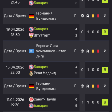
21:45
Бавария
2
Германия:
Дата / Время
Г
И
Бундеслига
Бавария
4
19.04.2026
0
1
0
0
В
18:30
Штутгарт
2
Европа:
Лига
Дата / Время
чемпионов - этап
Г
И
лиги
Бавария
4
15.04.2026
0
1
0
0
В
22:00
Реал Мадрид
3
Германия:
Дата / Время
Г
И
Бундеслига
Санкт-Паули
0
11.04.2026
1
1
0
0
В
19:30
Бавария
5