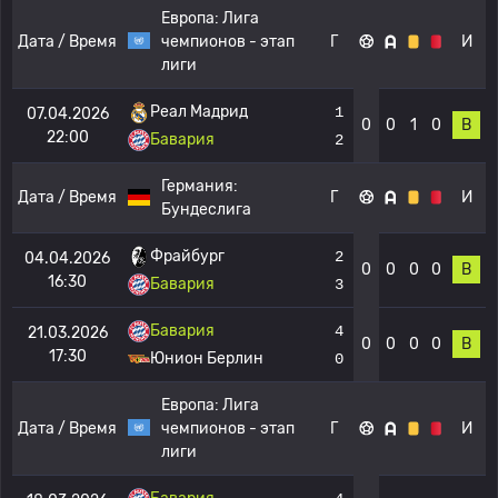
Европа:
Лига
Дата / Время
чемпионов - этап
Г
И
лиги
Реал Мадрид
1
07.04.2026
0
0
1
0
В
22:00
Бавария
2
Германия:
Дата / Время
Г
И
Бундеслига
Фрайбург
2
04.04.2026
0
0
0
0
В
16:30
Бавария
3
Бавария
4
21.03.2026
0
0
0
0
В
17:30
Юнион Берлин
0
Европа:
Лига
Дата / Время
чемпионов - этап
Г
И
лиги