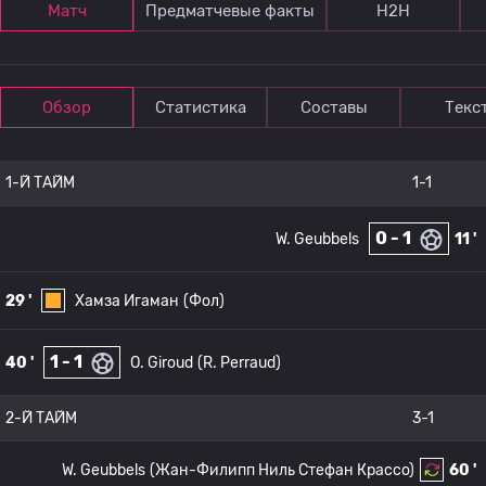
Матч
Предматчевые факты
Н2Н
Обзор
Статистика
Составы
Текс
1-Й ТАЙМ
1-1
0 - 1
W. Geubbels
11 '
29 '
Хамза Игаман
(Фол)
1 - 1
40 '
O. Giroud
(R. Perraud)
2-Й ТАЙМ
3-1
W. Geubbels
(Жан-Филипп Ниль Стефан Крассо)
60 '