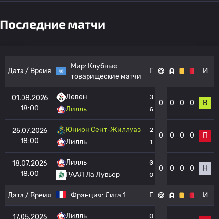
Последние матчи
Мир:
Клубные
Дата / Время
Г
И
товарищеские матчи
Левен
3
01.08.2026
0
0
0
0
В
18:00
Лилль
6
Юнион Сент-Жиллуаз
2
25.07.2026
0
0
0
0
П
18:00
Лилль
1
Лилль
0
18.07.2026
0
0
0
0
Н
18:00
РААЛ Ла Лувьер
0
Дата / Время
Франция:
Лига 1
Г
И
Лилль
0
17.05.2026