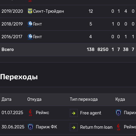
2019/2020
Синт-Трюйден
12
0
1
4
0
2018/2019
Гент
5
1
0
0
0
2016/2017
Гент
4
0
0
1
1
Всего
138
8250
1
7
38
7
Переходы
Дата
Откуда
Тип перехода
Куда
01.07.2025
Реймс
Пари
Free agent
30.06.2025
Париж ФК
Рейм
Return from loan