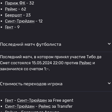
Париж ФК
- 32
Реймс
- 62
Беершот
- 23
Синт-Трюйден
- 12
Гент
- 9
Последний матч футболиста
Последний матч, в котором принял участие Тибо де
Смет состоялся 15.05.2024 22:00 против
Реймс
и
закончился со счетом 1:-.
Стоимость переходов игрока
Гент
-
Синт-Трюйден
за Free agent
Синт-Трюйден
-
Реймс
за Transfer