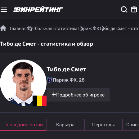
Главная
Футбольная статистика
Париж ФК
Тибо де Смет - ста
Тибо де Смет - статистика и обзор
Тибо де Смет
Париж ФК, 28
Подробнее об игроке
Последние матчи
Карьера
Переходы
Спис