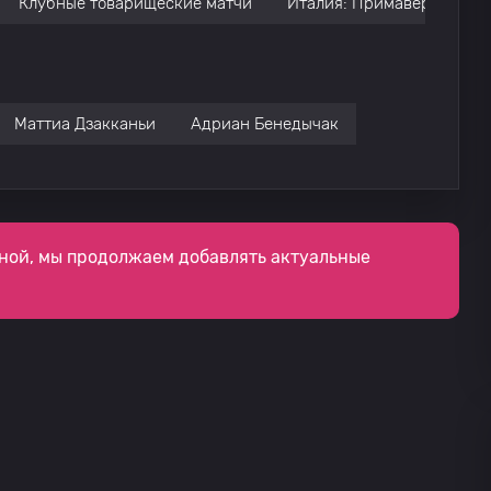
Клубные товарищеские матчи
Италия: Примавера 1
Маттиа Дзакканьи
Адриан Бенедычак
ной, мы продолжаем добавлять актуальные