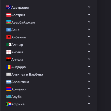
Австралия
Австрия
Азербайджан
Азия
Албания
Алжир
Англия
Ангола
Андорра
Антигуа и Барбуда
Аргентина
Армения
Аруба
Африка