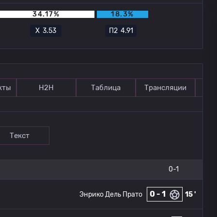
34.17%
18.3%
Х
3.53
П2
4.91
кты
Н2Н
Таблица
Трансляции
П
Текст
0-1
0 - 1
Энрико Дель Прато
15 '