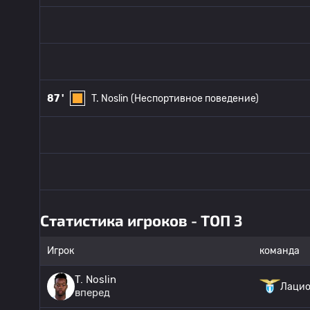
87 '
T. Noslin
(Неспортивное поведение)
Статистика игроков - ТОП 3
Игрок
команда
T. Noslin
Лаци
вперед