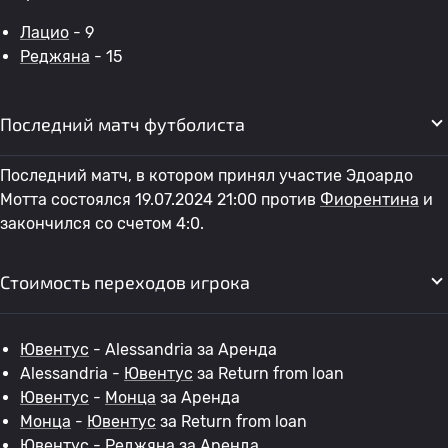
Лацио
- 9
Реджяна
- 15
Последний матч футболиста
Последний матч, в котором принял участие Эдоардо
Мотта состоялся 19.07.2024 21:00 против
Фиорентина
и
закончился со счетом 4:0.
Стоимость переходов игрока
Ювентус
- Alessandria за Аренда
Alessandria -
Ювентус
за Return from loan
Ювентус
-
Монца
за Аренда
Монца
-
Ювентус
за Return from loan
Ювентус
-
Реджяна
за Аренда