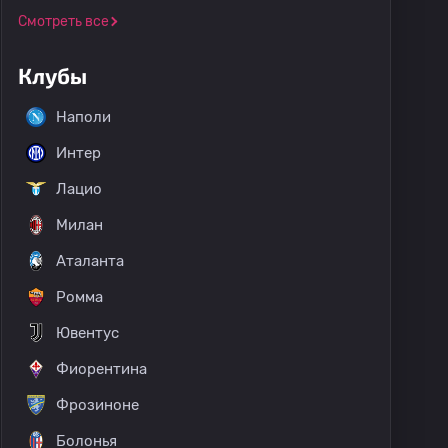
Смотреть все
Клубы
Наполи
Интер
Лацио
Милан
Аталанта
Ромма
Ювентус
Фиорентина
Фрозиноне
Болонья