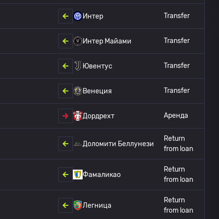
Transfer
Интер
Transfer
Интер Майами
Transfer
Ювентус
Transfer
Венеция
Аренда
Дордрехт
Return
Доломити Беллунези
from loan
Return
Фамаликао
from loan
Return
Легница
from loan