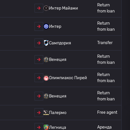
Return
Интер Майами
from loan
Return
Интер
from loan
Transfer
Сампдория
Return
Венеция
from loan
Return
Олимпиакос Пирей
from loan
Return
Венеция
from loan
Free agent
Палермо
Аренда
Легница