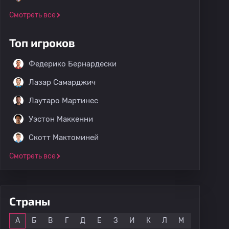
Смотреть все
Топ игроков
Федерико Бернардески
Лазар Самарджич
Лаутаро Мартинес
Уэстон Маккенни
Скотт Мактоминей
Смотреть все
Страны
Все
А
Б
В
Г
Д
Е
З
И
К
Л
М
Н
О