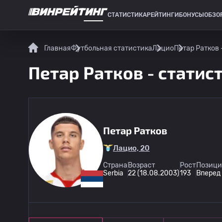
СТАТИСТИКА
РЕЙТИНГИ
БОНУСЫ
ОБЗО
СПОРТИВНАЯ СТАТИСТИКА
Главная
Футбольная статистика
Лацио
Петар Ратков 
Петар Ратков - статис
Петар Ратков
Лацио, 20
Страна
Возраст
Рост
Позици
Serbia
22 (18.08.2003)
193
Вперед