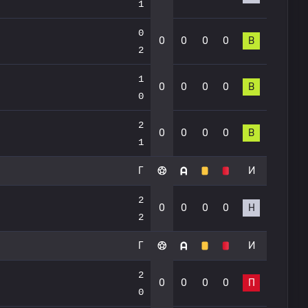
1
0
0
0
0
0
В
2
1
0
0
0
0
В
0
2
0
0
0
0
В
1
Г
И
2
0
0
0
0
Н
2
Г
И
2
0
0
0
0
П
0