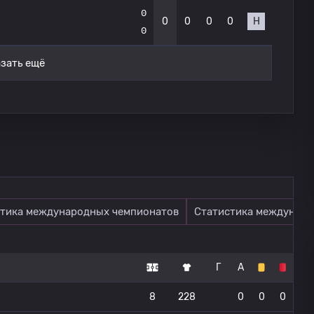
0
0
0
0
0
Н
0
зать ещё
тика международных чемпионатов
Статистика междунаро
Г
А
8
228
0
0
0