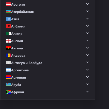
Австрия
Азербайджан
Азия
Албания
Алжир
Англия
Ангола
Андорра
Антигуа и Барбуда
Аргентина
Армения
Аруба
Африка