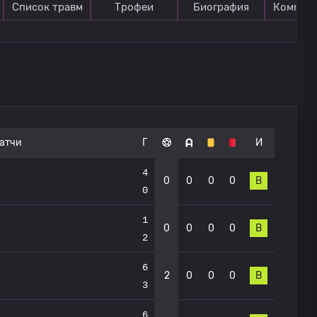
Список травм
Трофеи
Биография
Коммен
атчи
Г
И
4
0
0
0
0
В
0
1
0
0
0
0
В
2
6
2
0
0
0
В
3
6