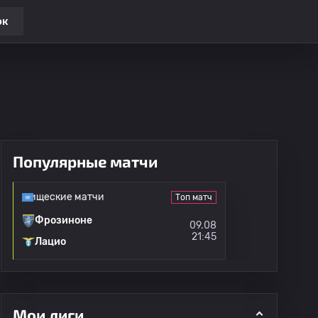
ок
Популярные матчи
варищеские матчи
Топ матч
Фрозиноне
09.08
21:45
Лацио
Мои лиги