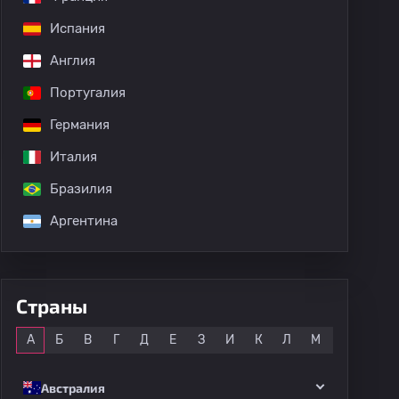
Испания
Англия
Португалия
Германия
Италия
Бразилия
Аргентина
дных матчей
Страны
Все
А
Б
В
Г
Д
Е
З
И
К
Л
М
Н
О
Австралия