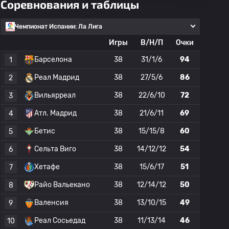
Соревнования и таблицы
Чемпионат Испании: Ла Лига
Игры
В/Н/П
Очки
Барселона
38
31/1/6
94
1
Реал Мадрид
38
27/5/6
86
2
Вильярреал
38
22/6/10
72
3
Атл. Мадрид
38
21/6/11
69
4
Бетис
38
15/15/8
60
5
Сельта Виго
38
14/12/12
54
6
Хетафе
38
15/6/17
51
7
Райо Вальекано
38
12/14/12
50
8
Валенсия
38
13/10/15
49
9
Реал Сосьедад
38
11/13/14
46
10