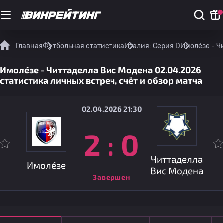
Главная
Футбольная статистика
Италия: Серия D
Имоле́зе - 
Имоле́зе - Читтаделла Вис Модена 02.04.2026
статистика личных встреч, счёт и обзор матча
02.04.2026 21:30
2
:
0
Читтаделла
Имоле́зе
Вис Модена
Завершен