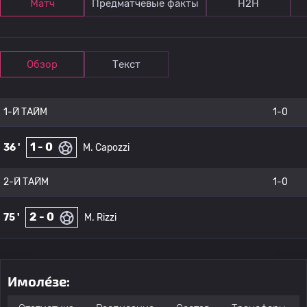
Матч
Предматчевые факты
Н2Н
Обзор
Текст
1-Й ТАЙМ
1-0
1 - 0
36 '
M. Capozzi
2-Й ТАЙМ
1-0
2 - 0
75 '
M. Rizzi
Имоле́зе: