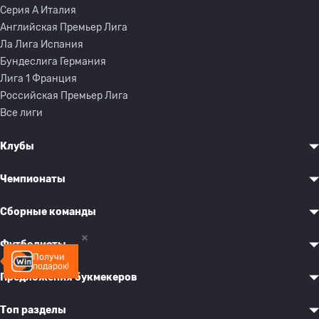
Серия A Италия
Английская Премьер Лига
Ла Лига Испания
Бундеслига Германия
Лига 1 Франция
Российская Премьер Лига
Все лиги
Клубы
Чемпионаты
Сборные команды
Футболисты
Получи
подарок!
Предложения букмекеров
Топ разделы