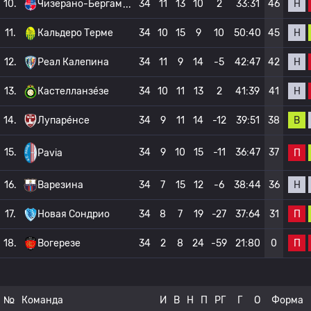
Н
10.
Чизерано-Бергам
34
11
13
10
2
33:31
46
Н
11.
Кальдеро Терме
34
10
15
9
10
50:40
45
Н
12.
Реал Калепина
34
11
9
14
-5
42:47
42
Н
13.
Кастелланзе́зе
34
10
11
13
2
41:39
41
В
14.
Лупаре́нсе
34
9
11
14
-12
39:51
38
15.
34
9
10
15
-11
36:47
37
П
Pavia
Н
16.
Варезина
34
7
15
12
-6
38:44
36
П
17.
Новая Сондрио
34
8
7
19
-27
37:64
31
П
18.
Вогерезе
34
2
8
24
-59
21:80
0
№
Команда
И
В
Н
П
РГ
Г
О
Форма