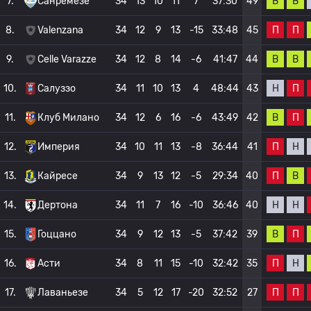
В
В
7.
Санремезе
34
13
10
11
7
37:30
49
П
П
8.
Valenzana
34
12
9
13
-15
33:48
45
В
В
9.
Celle Varazze
34
12
8
14
-6
41:47
44
Н
П
10.
Салуззо
34
11
10
13
4
48:44
43
В
П
11.
Клуб Милано
34
12
6
16
-6
43:49
42
П
Н
12.
Империя
34
10
11
13
-8
36:44
41
П
В
13.
Кайресе
34
9
13
12
-5
29:34
40
Н
Н
14.
Дертона
34
11
7
16
-10
36:46
40
В
П
15.
Гоццано
34
9
12
13
-5
37:42
39
П
Н
16.
Асти
34
8
11
15
-10
32:42
35
П
П
17.
Лаваньезе
34
5
12
17
-20
32:52
27