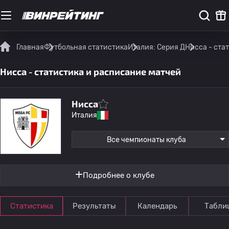
Главная
Футбольная статистика
Италия: Серия Д
Нисса - ста
Нисса - статистика и расписание матчей
Нисса
Италия
Все чемпионаты клуба
Подробнее о клубе
Статистика
Результаты
Календарь
Табли