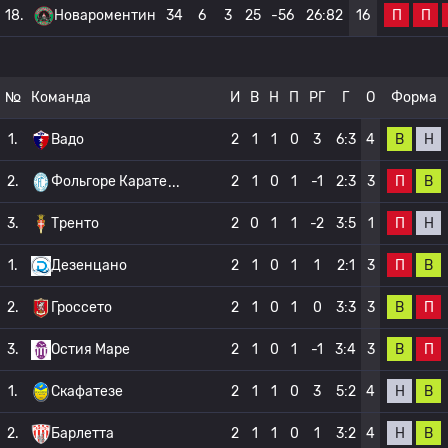
П
П
18.
Новароментин
34
6
3
25
-56
26:82
16
№
Команда
И
В
Н
П
РГ
Г
О
Форма
В
Н
1.
Вадо
2
1
1
0
3
6:3
4
П
В
2.
Фольгоре Карате
2
1
0
1
-1
2:3
3
П
Н
3.
Тренто
2
0
1
1
-2
3:5
1
П
В
1.
Дезенцано
2
1
0
1
1
2:1
3
В
П
2.
Гроссето
2
1
0
1
0
3:3
3
В
П
3.
Остия Маре
2
1
0
1
-1
3:4
3
Н
В
1.
Скафатезе
2
1
1
0
3
5:2
4
Н
В
2.
Барлетта
2
1
1
0
1
3:2
4