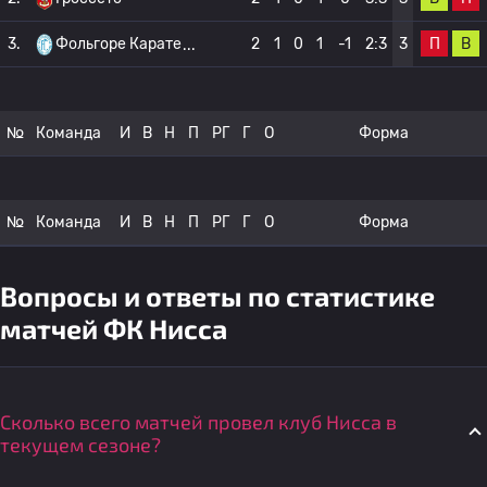
П
В
3.
Фольгоре Карате
2
1
0
1
-1
2:3
3
№
Команда
И
В
Н
П
РГ
Г
О
Форма
№
Команда
И
В
Н
П
РГ
Г
О
Форма
Вопросы и ответы по статистике
матчей ФК Нисса
Сколько всего матчей провел клуб Нисса в
текущем сезоне?