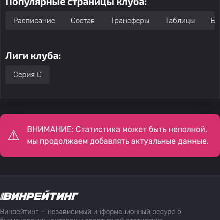
Популярные страницы клуба:
Расписание
Состав
Трансферы
Таблицы
Бо
Лиги клуба:
Серия D
ВНИМАНИЕ: Статистика может быть неполной,
мы продолжаем добавлять актуальные данные.
Винрейтинг — независимый информационный ресурс о