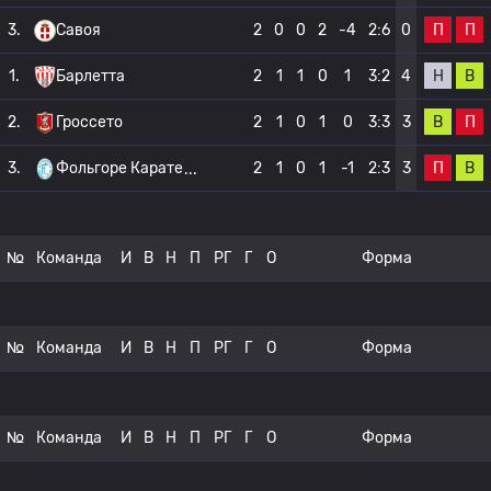
П
П
3.
Савоя
2
0
0
2
-4
2:6
0
Н
В
1.
Барлетта
2
1
1
0
1
3:2
4
В
П
2.
Гроссето
2
1
0
1
0
3:3
3
П
В
3.
Фольгоре Карате
2
1
0
1
-1
2:3
3
№
Команда
И
В
Н
П
РГ
Г
О
Форма
№
Команда
И
В
Н
П
РГ
Г
О
Форма
№
Команда
И
В
Н
П
РГ
Г
О
Форма