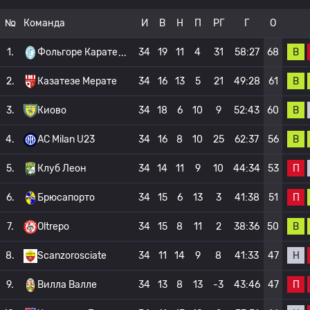
№
Команда
И
В
Н
П
РГ
Г
О
В
1.
Фольгоре Карате
34
19
11
4
31
58:27
68
В
2.
Казатезе Мерате
34
16
13
5
21
49:28
61
В
3.
Киово
34
18
6
10
9
52:43
60
В
4.
AC Milan U23
34
16
8
10
25
62:37
56
П
5.
Клуб Леон
34
14
11
9
10
44:34
53
П
6.
Брюсапорто
34
15
6
13
3
41:38
51
В
7.
Oltrepo
34
15
8
11
2
38:36
50
Н
8.
Scanzorosciate
34
11
14
9
8
41:33
47
П
9.
Вилла Валле
34
13
8
13
-3
43:46
47