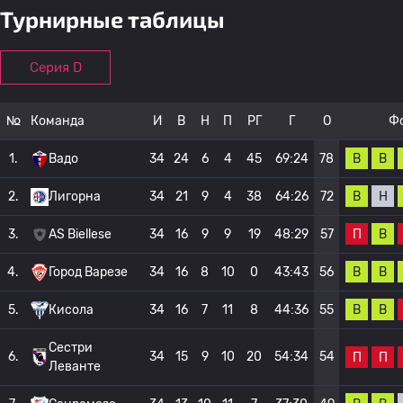
Турнирные таблицы
Серия D
№
Команда
И
В
Н
П
РГ
Г
О
Ф
В
В
1.
Вадо
34
24
6
4
45
69:24
78
В
Н
2.
Лигорна
34
21
9
4
38
64:26
72
П
В
3.
AS Biellese
34
16
9
9
19
48:29
57
В
В
4.
Город Варезе
34
16
8
10
0
43:43
56
В
В
5.
Кисола
34
16
7
11
8
44:36
55
Сестри
6.
34
15
9
10
20
54:34
54
П
П
Леванте