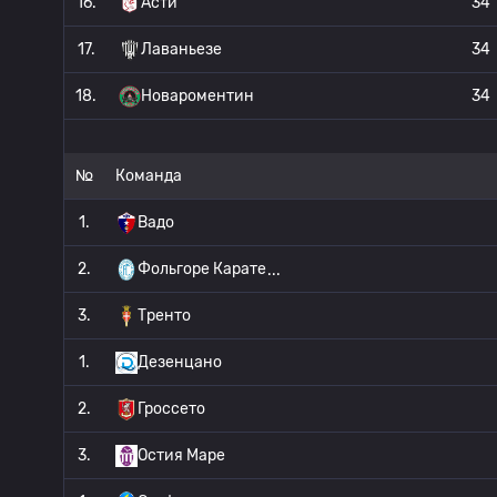
16.
Асти
34
17.
Лаваньезе
34
18.
Новароментин
34
№
Команда
1.
Вадо
2.
Фольгоре Карате
3.
Тренто
1.
Дезенцано
2.
Гроссето
3.
Остия Маре