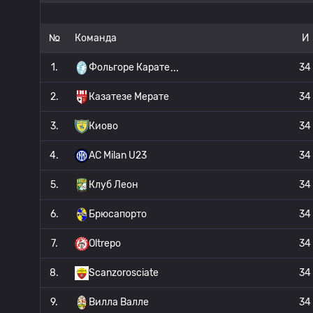
№
Команда
И
1.
Фольгоре Карате
34
2.
Казатезе Мерате
34
3.
Киово
34
4.
AC Milan U23
34
5.
Клуб Леон
34
6.
Брюсапорто
34
7.
Oltrepo
34
8.
Scanzorosciate
34
9.
Вилла Валле
34