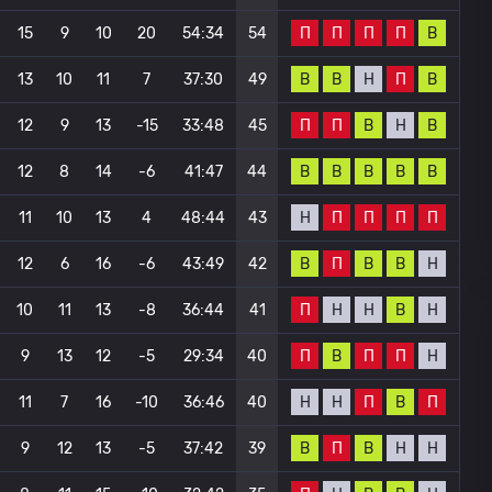
П
П
П
П
В
15
9
10
20
54:34
54
В
В
Н
П
В
13
10
11
7
37:30
49
П
П
В
Н
В
12
9
13
-15
33:48
45
В
В
В
В
В
12
8
14
-6
41:47
44
Н
П
П
П
П
11
10
13
4
48:44
43
В
П
В
В
Н
12
6
16
-6
43:49
42
П
Н
Н
В
Н
10
11
13
-8
36:44
41
П
В
П
П
Н
9
13
12
-5
29:34
40
Н
Н
П
В
П
11
7
16
-10
36:46
40
В
П
В
Н
Н
9
12
13
-5
37:42
39