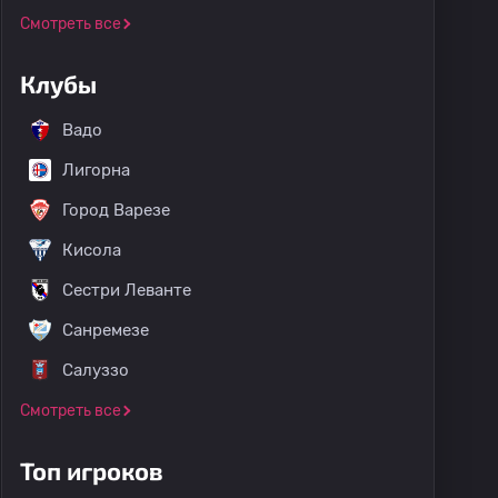
Смотреть все
Клубы
Вадо
Лигорна
Город Варезе
Кисола
Сестри Леванте
Санремезе
Салуззо
Смотреть все
Топ игроков