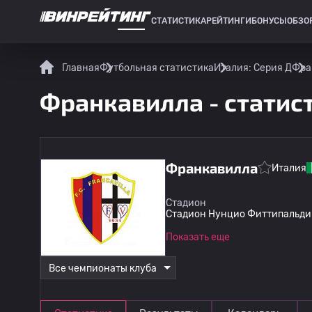
СТАТИСТИКА
РЕЙТИНГИ
БОНУСЫ
ОБЗО
СПОРТИВНАЯ СТАТИСТИКА
Главная
Футбольная статистика
Италия: Серия Д
Фра
Франкавилла - статис
Франкавилла
Италия
Стадион
Стадион Нунцио Фиттипальди
Показать еще
Все чемпионаты клуба