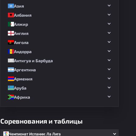
Азия
Албания
Алжир
Англия
Ангола
Андорра
Антигуа и Барбуда
Аргентина
Армения
Аруба
Африка
Соревнования и таблицы
Чемпионат Испании: Ла Лига