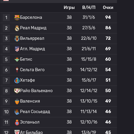
Игры
В/Н/П
Очки
Барселона
38
31/1/6
94
1
Реал Мадрид
38
27/5/6
86
2
Вильярреал
38
22/6/10
72
3
Атл. Мадрид
38
21/6/11
69
4
Бетис
38
15/15/8
60
5
Сельта Виго
38
14/12/12
54
6
Хетафе
38
15/6/17
51
7
Райо Вальекано
38
12/14/12
50
8
Валенсия
38
13/10/15
49
9
Реал Сосьедад
38
11/13/14
46
10
Эспаньол
38
12/10/16
46
11
Ат Бильбао
38
13/6/19
45
12