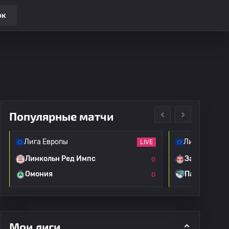
ок
Популярные матчи
Лига Европы
Лига Европы
LIVE
Линкольн Ред Импс
Зальцбург
0
Омония
Пафос
0
Мои лиги