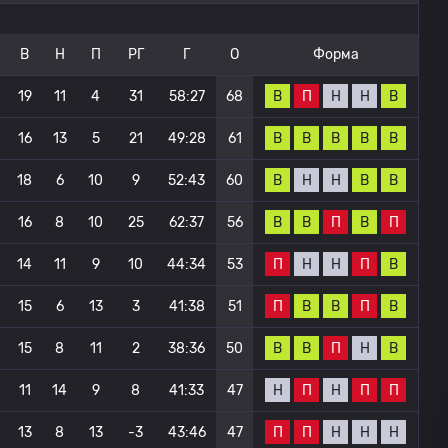
В
Н
П
РГ
Г
О
Форма
В
П
Н
Н
В
19
11
4
31
58:27
68
В
В
В
В
В
16
13
5
21
49:28
61
В
Н
Н
В
В
18
6
10
9
52:43
60
В
В
П
В
П
16
8
10
25
62:37
56
П
Н
Н
П
В
14
11
9
10
44:34
53
П
В
В
П
В
15
6
13
3
41:38
51
В
В
П
Н
В
15
8
11
2
38:36
50
Н
П
Н
П
П
11
14
9
8
41:33
47
П
П
Н
Н
Н
13
8
13
-3
43:46
47