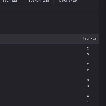
Таблица
Трансляции
О команде
Таблица
2
0
2
2
0
3
4
1