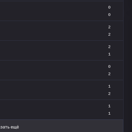
0
0
2
2
2
1
0
2
1
2
1
1
зать ещё