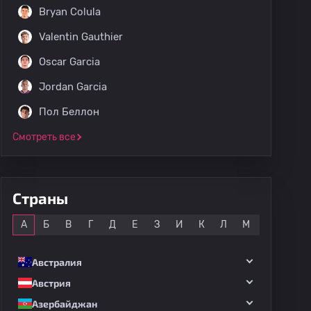
Bryan Colula
Valentin Gauthier
Oscar Garcia
Jordan Garcia
Пол Беллон
Смотреть все
Страны
Все
А
Б
В
Г
Д
Е
З
И
К
Л
М
Н
О
Австралия
Австрия
Азербайджан