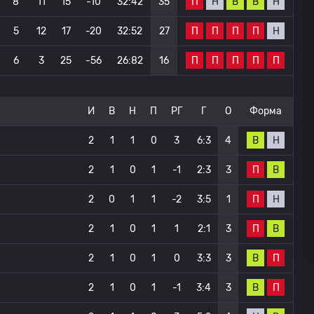
П
Н
В
В
Н
8
11
15
-10
32:42
35
П
П
П
П
Н
5
12
17
-20
32:52
27
П
П
П
П
П
6
3
25
-56
26:82
16
И
В
Н
П
РГ
Г
О
Форма
В
Н
2
1
1
0
3
6:3
4
П
В
2
1
0
1
-1
2:3
3
П
Н
2
0
1
1
-2
3:5
1
П
В
2
1
0
1
1
2:1
3
В
П
2
1
0
1
0
3:3
3
В
П
2
1
0
1
-1
3:4
3