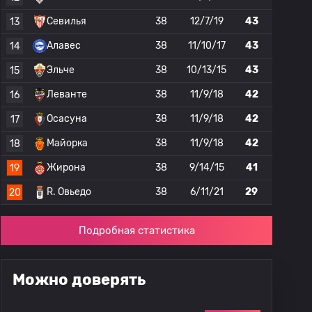
Севилья
38
12/7/19
43
13
Алавес
38
11/10/17
43
14
Эльче
38
10/13/15
43
15
Леванте
38
11/9/18
42
16
Осасуна
38
11/9/18
42
17
Майорка
38
11/9/18
42
18
Жирона
38
9/14/15
41
19
R. Овьедо
38
6/11/21
29
20
Подробная статистика
Можно доверять