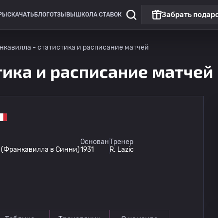
Забрать подар
РЫ
СКАЧАТЬ
БЛОГ
ОТЗЫВЫ
ШКОЛА СТАВОК
нкавилла - статистика и расписание матчей
тика и расписание матчей
Чемпионат России: РПЛ
Топ матч
Основан
Тренер
 (Франкавилла в Синни)
1931
R. Lazic
ЦСКА Москва
08.08
20:30
ФК Ростов