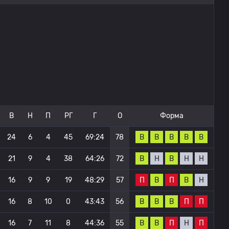
В
Н
П
РГ
Г
О
Форма
В
В
В
В
В
24
6
4
45
69:24
78
В
Н
В
Н
Н
21
9
4
38
64:26
72
П
В
П
В
Н
16
9
9
19
48:29
57
В
В
В
П
П
16
8
10
0
43:43
56
В
В
П
Н
П
16
7
11
8
44:36
55