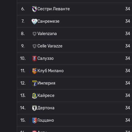
6.
Сестри Леванте
34
7.
Санремезе
34
8.
Valenzana
34
9.
Celle Varazze
34
10.
Салуззо
34
11.
Клуб Милано
34
12.
Империя
34
13.
Кайресе
34
14.
Дертона
34
15.
Гоццано
34