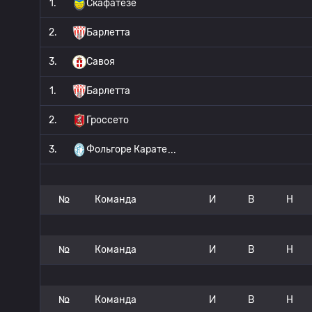
1.
Скафатезе
2.
Барлетта
3.
Савоя
1.
Барлетта
2.
Гроссето
3.
Фольгоре Карате
№
Команда
И
В
Н
№
Команда
И
В
Н
№
Команда
И
В
Н