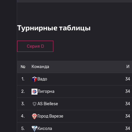
Турнирные таблицы
Серия D
№
Команда
И
1.
Вадо
34
2.
Лигорна
34
3.
AS Biellese
34
4.
Город Варезе
34
5.
Кисола
34