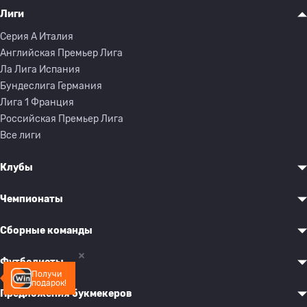
Лиги
Серия A Италия
Английская Премьер Лига
Ла Лига Испания
Бундеслига Германия
Лига 1 Франция
Российская Премьер Лига
Все лиги
Клубы
Чемпионаты
Сборные команды
Футболисты
Получи
подарок!
Предложения букмекеров