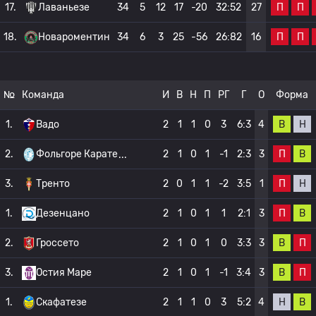
П
П
17.
Лаваньезе
34
5
12
17
-20
32:52
27
П
П
18.
Новароментин
34
6
3
25
-56
26:82
16
№
Команда
И
В
Н
П
РГ
Г
О
Форма
В
Н
1.
Вадо
2
1
1
0
3
6:3
4
П
В
2.
Фольгоре Карате
2
1
0
1
-1
2:3
3
П
Н
3.
Тренто
2
0
1
1
-2
3:5
1
П
В
1.
Дезенцано
2
1
0
1
1
2:1
3
В
П
2.
Гроссето
2
1
0
1
0
3:3
3
В
П
3.
Остия Маре
2
1
0
1
-1
3:4
3
Н
В
1.
Скафатезе
2
1
1
0
3
5:2
4