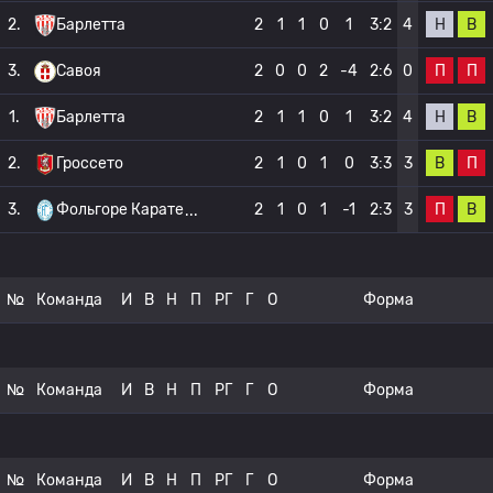
Н
В
2.
Барлетта
2
1
1
0
1
3:2
4
П
П
3.
Савоя
2
0
0
2
-4
2:6
0
Н
В
1.
Барлетта
2
1
1
0
1
3:2
4
В
П
2.
Гроссето
2
1
0
1
0
3:3
3
П
В
3.
Фольгоре Карате
2
1
0
1
-1
2:3
3
№
Команда
И
В
Н
П
РГ
Г
О
Форма
№
Команда
И
В
Н
П
РГ
Г
О
Форма
№
Команда
И
В
Н
П
РГ
Г
О
Форма