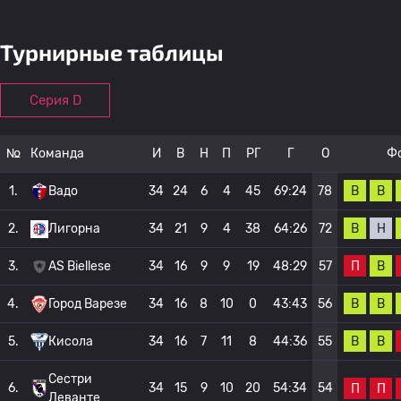
Турнирные таблицы
Серия D
№
Команда
И
В
Н
П
РГ
Г
О
Ф
В
В
1.
Вадо
34
24
6
4
45
69:24
78
В
Н
2.
Лигорна
34
21
9
4
38
64:26
72
П
В
3.
AS Biellese
34
16
9
9
19
48:29
57
В
В
4.
Город Варезе
34
16
8
10
0
43:43
56
В
В
5.
Кисола
34
16
7
11
8
44:36
55
Сестри
6.
34
15
9
10
20
54:34
54
П
П
Леванте