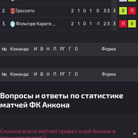
В
П
2.
Гроссето
2
1
0
1
0
3:3
3
П
В
3.
Фольгоре Карате
2
1
0
1
-1
2:3
3
№
Команда
И
В
Н
П
РГ
Г
О
Форма
№
Команда
И
В
Н
П
РГ
Г
О
Форма
Вопросы и ответы по статистике
матчей ФК Анкона
Сколько всего матчей провел клуб Анкона в
текущем сезоне?