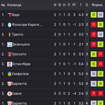
№
Команда
И
В
Н
П
РГ
Г
О
Форма
В
Н
1.
Вадо
2
1
1
0
3
6:3
4
П
В
2.
Фольгоре Карате
2
1
0
1
-1
2:3
3
П
Н
3.
Тренто
2
0
1
1
-2
3:5
1
П
В
1.
Дезенцано
2
1
0
1
1
2:1
3
В
П
2.
Гроссето
2
1
0
1
0
3:3
3
В
П
3.
Остия Маре
2
1
0
1
-1
3:4
3
Н
В
1.
Скафатезе
2
1
1
0
3
5:2
4
Н
В
2.
Барлетта
2
1
1
0
1
3:2
4
П
П
3.
Савоя
2
0
0
2
-4
2:6
0
Н
В
1.
Барлетта
2
1
1
0
1
3:2
4