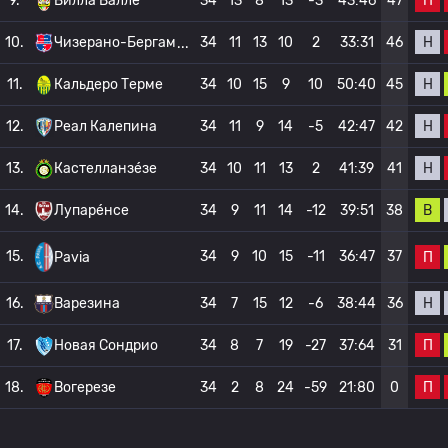
П
9.
Вилла Валле
34
13
8
13
-3
43:46
47
Н
10.
Чизерано-Бергам
34
11
13
10
2
33:31
46
Н
11.
Кальдеро Терме
34
10
15
9
10
50:40
45
Н
12.
Реал Калепина
34
11
9
14
-5
42:47
42
Н
13.
Кастелланзе́зе
34
10
11
13
2
41:39
41
В
14.
Лупаре́нсе
34
9
11
14
-12
39:51
38
15.
34
9
10
15
-11
36:47
37
П
Pavia
Н
16.
Варезина
34
7
15
12
-6
38:44
36
П
17.
Новая Сондрио
34
8
7
19
-27
37:64
31
П
18.
Вогерезе
34
2
8
24
-59
21:80
0