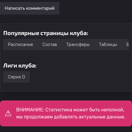
Написать комментарий
Популярные страницы клуба:
Расписание
Состав
Трансферы
Таблицы
Бо
Лиги клуба:
Серия D
ВНИМАНИЕ: Статистика может быть неполной,
мы продолжаем добавлять актуальные данные.