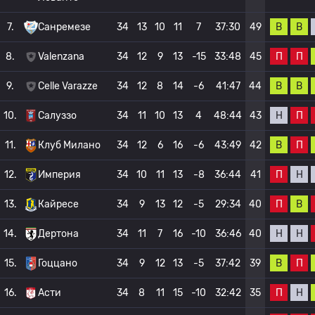
В
В
7.
Санремезе
34
13
10
11
7
37:30
49
П
П
8.
Valenzana
34
12
9
13
-15
33:48
45
В
В
9.
Celle Varazze
34
12
8
14
-6
41:47
44
Н
П
10.
Салуззо
34
11
10
13
4
48:44
43
В
П
11.
Клуб Милано
34
12
6
16
-6
43:49
42
П
Н
12.
Империя
34
10
11
13
-8
36:44
41
П
В
13.
Кайресе
34
9
13
12
-5
29:34
40
Н
Н
14.
Дертона
34
11
7
16
-10
36:46
40
В
П
15.
Гоццано
34
9
12
13
-5
37:42
39
П
Н
16.
Асти
34
8
11
15
-10
32:42
35