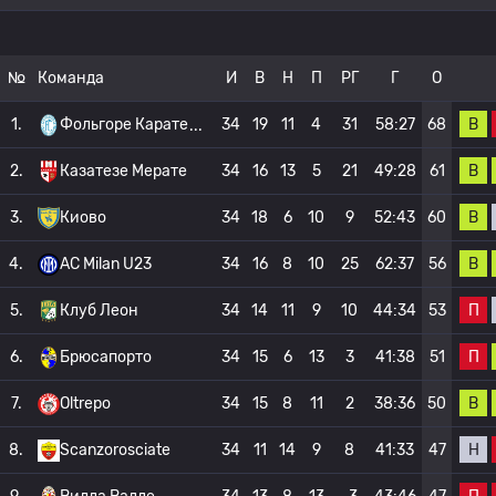
№
Команда
И
В
Н
П
РГ
Г
О
В
1.
Фольгоре Карате
34
19
11
4
31
58:27
68
В
2.
Казатезе Мерате
34
16
13
5
21
49:28
61
В
3.
Киово
34
18
6
10
9
52:43
60
В
4.
AC Milan U23
34
16
8
10
25
62:37
56
П
5.
Клуб Леон
34
14
11
9
10
44:34
53
П
6.
Брюсапорто
34
15
6
13
3
41:38
51
В
7.
Oltrepo
34
15
8
11
2
38:36
50
Н
8.
Scanzorosciate
34
11
14
9
8
41:33
47