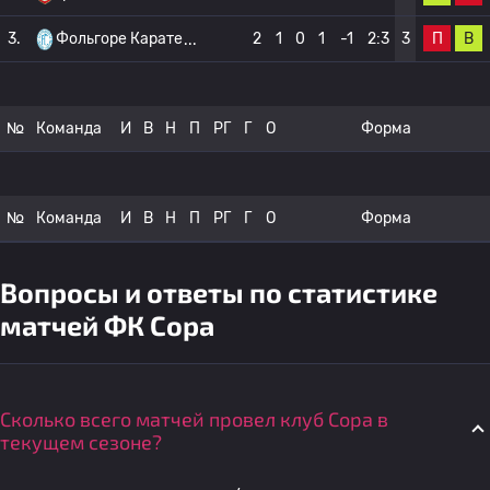
П
В
3.
Фольгоре Карате
2
1
0
1
-1
2:3
3
№
Команда
И
В
Н
П
РГ
Г
О
Форма
№
Команда
И
В
Н
П
РГ
Г
О
Форма
Вопросы и ответы по статистике
матчей ФК Сора
Сколько всего матчей провел клуб Сора в
текущем сезоне?