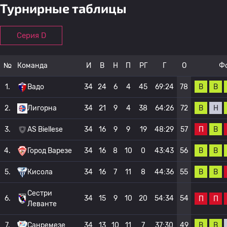
Турнирные таблицы
Серия D
№
Команда
И
В
Н
П
РГ
Г
О
Ф
В
В
1.
Вадо
34
24
6
4
45
69:24
78
В
Н
2.
Лигорна
34
21
9
4
38
64:26
72
П
В
3.
AS Biellese
34
16
9
9
19
48:29
57
В
В
4.
Город Варезе
34
16
8
10
0
43:43
56
В
В
5.
Кисола
34
16
7
11
8
44:36
55
Сестри
6.
34
15
9
10
20
54:34
54
П
П
Леванте
В
В
7.
Санремезе
34
13
10
11
7
37:30
49