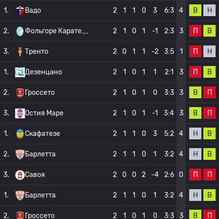
В
Н
1.
Вадо
2
1
1
0
3
6:3
4
П
В
2.
Фольгоре Карате
2
1
0
1
-1
2:3
3
П
Н
3.
Тренто
2
0
1
1
-2
3:5
1
П
В
1.
Дезенцано
2
1
0
1
1
2:1
3
В
П
2.
Гроссето
2
1
0
1
0
3:3
3
В
П
3.
Остия Маре
2
1
0
1
-1
3:4
3
Н
В
1.
Скафатезе
2
1
1
0
3
5:2
4
Н
В
2.
Барлетта
2
1
1
0
1
3:2
4
П
П
3.
Савоя
2
0
0
2
-4
2:6
0
Н
В
1.
Барлетта
2
1
1
0
1
3:2
4
В
П
2.
Гроссето
2
1
0
1
0
3:3
3