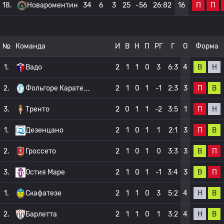
П
П
18.
Новароментин
34
6
3
25
-56
26:82
16
№
Команда
И
В
Н
П
РГ
Г
О
Форма
В
Н
1.
Вадо
2
1
1
0
3
6:3
4
П
В
2.
Фольгоре Карате
2
1
0
1
-1
2:3
3
П
Н
3.
Тренто
2
0
1
1
-2
3:5
1
П
В
1.
Дезенцано
2
1
0
1
1
2:1
3
В
П
2.
Гроссето
2
1
0
1
0
3:3
3
В
П
3.
Остия Маре
2
1
0
1
-1
3:4
3
Н
В
1.
Скафатезе
2
1
1
0
3
5:2
4
Н
В
2.
Барлетта
2
1
1
0
1
3:2
4