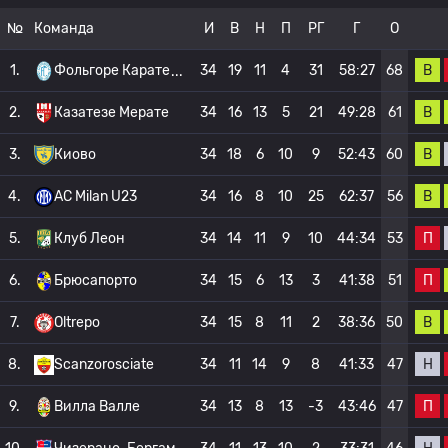
№
Команда
И
В
Н
П
РГ
Г
О
В
1.
Фольгоре Карате
34
19
11
4
31
58:27
68
В
2.
Казатезе Мерате
34
16
13
5
21
49:28
61
В
3.
Киово
34
18
6
10
9
52:43
60
В
4.
AC Milan U23
34
16
8
10
25
62:37
56
П
5.
Клуб Леон
34
14
11
9
10
44:34
53
П
6.
Брюсапорто
34
15
6
13
3
41:38
51
В
7.
Oltrepo
34
15
8
11
2
38:36
50
Н
8.
Scanzorosciate
34
11
14
9
8
41:33
47
П
9.
Вилла Валле
34
13
8
13
-3
43:46
47