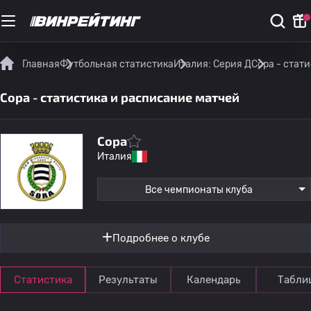
Главная
Футбольная статистика
Италия: Серия Д
Сора - стат
Сора - статистика и расписание матчей
Сора
Италия
Все чемпионаты клуба
Подробнее о клубе
Статистика
Результаты
Календарь
Табли