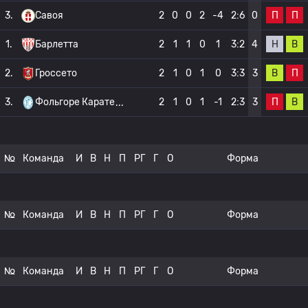
П
П
3.
Савоя
2
0
0
2
-4
2:6
0
Н
В
1.
Барлетта
2
1
1
0
1
3:2
4
В
П
2.
Гроссето
2
1
0
1
0
3:3
3
П
В
3.
Фольгоре Карате
2
1
0
1
-1
2:3
3
№
Команда
И
В
Н
П
РГ
Г
О
Форма
№
Команда
И
В
Н
П
РГ
Г
О
Форма
№
Команда
И
В
Н
П
РГ
Г
О
Форма