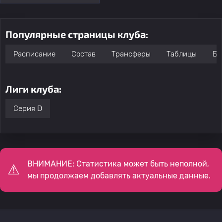
Популярные страницы клуба:
Расписание
Состав
Трансферы
Таблицы
Бо
Лиги клуба:
Серия D
ВНИМАНИЕ: Статистика может быть неполной,
мы продолжаем добавлять актуальные данные.