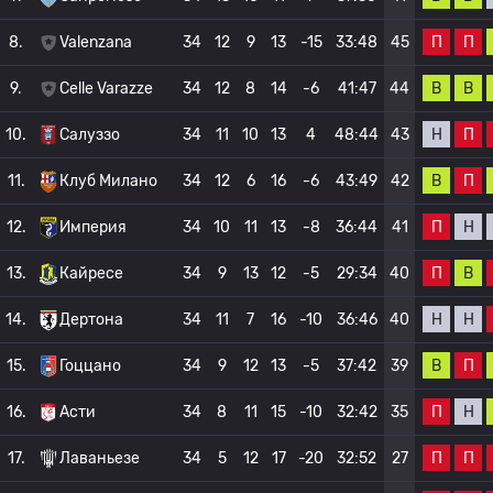
П
П
8.
Valenzana
34
12
9
13
-15
33:48
45
В
В
9.
Celle Varazze
34
12
8
14
-6
41:47
44
Н
П
10.
Салуззо
34
11
10
13
4
48:44
43
В
П
11.
Клуб Милано
34
12
6
16
-6
43:49
42
П
Н
12.
Империя
34
10
11
13
-8
36:44
41
П
В
13.
Кайресе
34
9
13
12
-5
29:34
40
Н
Н
14.
Дертона
34
11
7
16
-10
36:46
40
В
П
15.
Гоццано
34
9
12
13
-5
37:42
39
П
Н
16.
Асти
34
8
11
15
-10
32:42
35
П
П
17.
Лаваньезе
34
5
12
17
-20
32:52
27