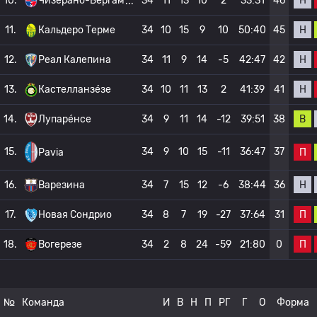
Н
10.
Чизерано-Бергам
34
11
13
10
2
33:31
46
Н
11.
Кальдеро Терме
34
10
15
9
10
50:40
45
Н
12.
Реал Калепина
34
11
9
14
-5
42:47
42
Н
13.
Кастелланзе́зе
34
10
11
13
2
41:39
41
В
14.
Лупаре́нсе
34
9
11
14
-12
39:51
38
15.
34
9
10
15
-11
36:47
37
П
Pavia
Н
16.
Варезина
34
7
15
12
-6
38:44
36
П
17.
Новая Сондрио
34
8
7
19
-27
37:64
31
П
18.
Вогерезе
34
2
8
24
-59
21:80
0
№
Команда
И
В
Н
П
РГ
Г
О
Форма