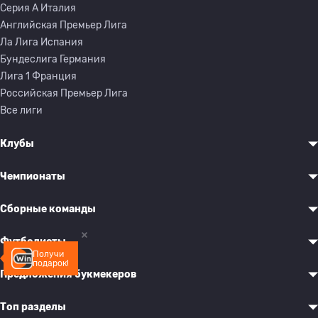
Серия A Италия
Английская Премьер Лига
Ла Лига Испания
Бундеслига Германия
Лига 1 Франция
Российская Премьер Лига
Все лиги
Клубы
Чемпионаты
Сборные команды
Футболисты
Получи
подарок!
Предложения букмекеров
Топ разделы