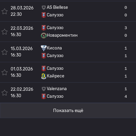
AS Biellese
0
28.03.2026
22:30
Салуззо
0
Салуззо
3
22.03.2026
16:30
Новароментин
0
Кисола
1
15.03.2026
16:30
Салуззо
1
Салуззо
1
01.03.2026
16:30
Кайресе
1
Valenzana
1
22.02.2026
16:30
Салуззо
4
Показать ещё