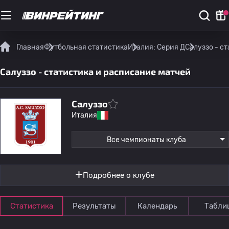
Главная
Футбольная статистика
Италия: Серия Д
Салуззо - с
Салуззо - статистика и расписание матчей
Салуззо
Италия
Все чемпионаты клуба
Подробнее о клубе
Статистика
Результаты
Календарь
Табли