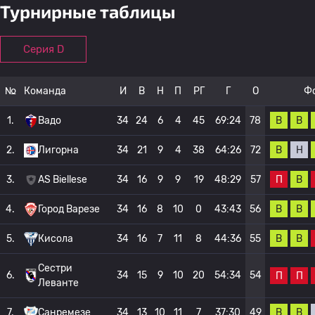
Турнирные таблицы
Серия D
№
Команда
И
В
Н
П
РГ
Г
О
Ф
В
В
1.
Вадо
34
24
6
4
45
69:24
78
В
Н
2.
Лигорна
34
21
9
4
38
64:26
72
П
В
3.
AS Biellese
34
16
9
9
19
48:29
57
В
В
4.
Город Варезе
34
16
8
10
0
43:43
56
В
В
5.
Кисола
34
16
7
11
8
44:36
55
Сестри
6.
34
15
9
10
20
54:34
54
П
П
Леванте
В
В
7.
Санремезе
34
13
10
11
7
37:30
49