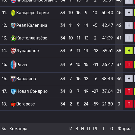
Н
10.
Чизерано-Бергам
34
11
13
10
2
33:31
46
Н
11.
Кальдеро Терме
34
10
15
9
10
50:40
45
Н
12.
Реал Калепина
34
11
9
14
-5
42:47
42
Н
13.
Кастелланзе́зе
34
10
11
13
2
41:39
41
В
14.
Лупаре́нсе
34
9
11
14
-12
39:51
38
15.
34
9
10
15
-11
36:47
37
П
Pavia
Н
16.
Варезина
34
7
15
12
-6
38:44
36
П
17.
Новая Сондрио
34
8
7
19
-27
37:64
31
П
18.
Вогерезе
34
2
8
24
-59
21:80
0
№
Команда
И
В
Н
П
РГ
Г
О
Форма