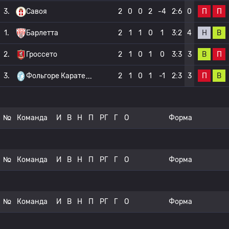
П
П
3.
Савоя
2
0
0
2
-4
2:6
0
Н
В
1.
Барлетта
2
1
1
0
1
3:2
4
В
П
2.
Гроссето
2
1
0
1
0
3:3
3
П
В
3.
Фольгоре Карате
2
1
0
1
-1
2:3
3
№
Команда
И
В
Н
П
РГ
Г
О
Форма
№
Команда
И
В
Н
П
РГ
Г
О
Форма
№
Команда
И
В
Н
П
РГ
Г
О
Форма