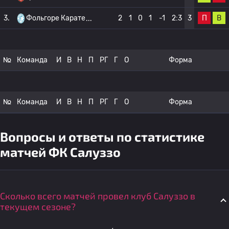
П
В
3.
Фольгоре Карате
2
1
0
1
-1
2:3
3
№
Команда
И
В
Н
П
РГ
Г
О
Форма
№
Команда
И
В
Н
П
РГ
Г
О
Форма
Вопросы и ответы по статистике
матчей ФК Салуззо
Сколько всего матчей провел клуб Салуззо в
текущем сезоне?