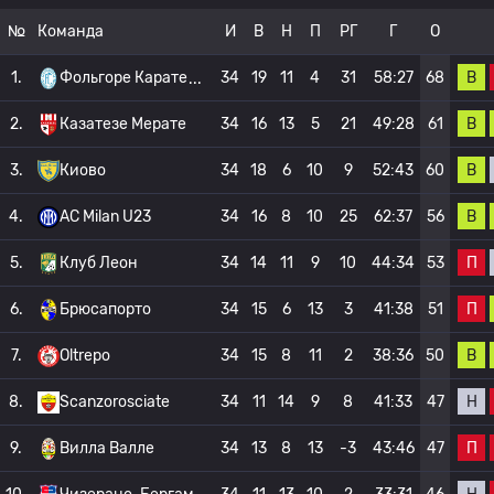
№
Команда
И
В
Н
П
РГ
Г
О
В
1.
Фольгоре Карате
34
19
11
4
31
58:27
68
В
2.
Казатезе Мерате
34
16
13
5
21
49:28
61
В
3.
Киово
34
18
6
10
9
52:43
60
В
4.
AC Milan U23
34
16
8
10
25
62:37
56
П
5.
Клуб Леон
34
14
11
9
10
44:34
53
П
6.
Брюсапорто
34
15
6
13
3
41:38
51
В
7.
Oltrepo
34
15
8
11
2
38:36
50
Н
8.
Scanzorosciate
34
11
14
9
8
41:33
47
П
9.
Вилла Валле
34
13
8
13
-3
43:46
47