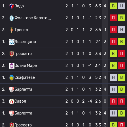
В
Н
1.
Вадо
2
1
1
0
3
6:3
4
П
В
2.
Фольгоре Карате
2
1
0
1
-1
2:3
3
П
Н
3.
Тренто
2
0
1
1
-2
3:5
1
П
В
1.
Дезенцано
2
1
0
1
1
2:1
3
В
П
2.
Гроссето
2
1
0
1
0
3:3
3
В
П
3.
Остия Маре
2
1
0
1
-1
3:4
3
Н
В
1.
Скафатезе
2
1
1
0
3
5:2
4
Н
В
2.
Барлетта
2
1
1
0
1
3:2
4
П
П
3.
Савоя
2
0
0
2
-4
2:6
0
Н
В
1.
Барлетта
2
1
1
0
1
3:2
4
В
П
2.
Гроссето
2
1
0
1
0
3:3
3