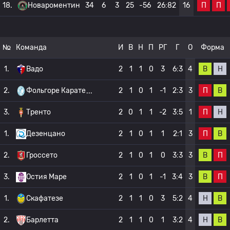
П
П
18.
Новароментин
34
6
3
25
-56
26:82
16
№
Команда
И
В
Н
П
РГ
Г
О
Форма
В
Н
1.
Вадо
2
1
1
0
3
6:3
4
П
В
2.
Фольгоре Карате
2
1
0
1
-1
2:3
3
П
Н
3.
Тренто
2
0
1
1
-2
3:5
1
П
В
1.
Дезенцано
2
1
0
1
1
2:1
3
В
П
2.
Гроссето
2
1
0
1
0
3:3
3
В
П
3.
Остия Маре
2
1
0
1
-1
3:4
3
Н
В
1.
Скафатезе
2
1
1
0
3
5:2
4
Н
В
2.
Барлетта
2
1
1
0
1
3:2
4