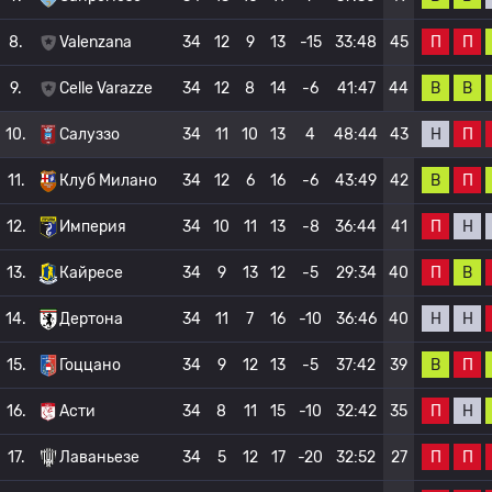
П
П
8.
Valenzana
34
12
9
13
-15
33:48
45
В
В
9.
Celle Varazze
34
12
8
14
-6
41:47
44
Н
П
10.
Салуззо
34
11
10
13
4
48:44
43
В
П
11.
Клуб Милано
34
12
6
16
-6
43:49
42
П
Н
12.
Империя
34
10
11
13
-8
36:44
41
П
В
13.
Кайресе
34
9
13
12
-5
29:34
40
Н
Н
14.
Дертона
34
11
7
16
-10
36:46
40
В
П
15.
Гоццано
34
9
12
13
-5
37:42
39
П
Н
16.
Асти
34
8
11
15
-10
32:42
35
П
П
17.
Лаваньезе
34
5
12
17
-20
32:52
27