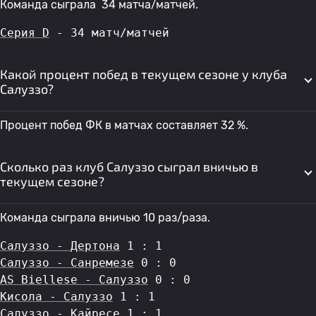
Команда сыграла 34 матча/матчей.
Серия D
 - 34 матч/матчей
Какой процент побед в текущем сезоне у клуба
Салуззо?
Процент побед ФК в матчах составляет 32 %.
Сколько раз клуб Салуззо сыграл вничью в
текущем сезоне?
Команда сыграла вничью 10 раз/раза.
Салуззо - Дертона
 1 : 1
Салуззо - Санремезе
 0 : 0
AS Biellese - Салуззо
 0 : 0
Кисола - Салуззо
 1 : 1
Салуззо - Кайресе
 1 : 1