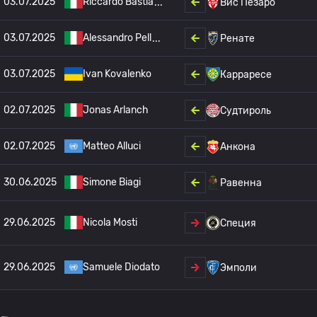
03.07.2025
Riccardo Bastia
Вис Пезаро
03.07.2025
Alessandro Pell
Ренате
03.07.2025
Ivan Kovalenko
Карраресе
02.07.2025
Jonas Arlanch
Судтироль
02.07.2025
Matteo Alluci
Анкона
30.06.2025
Simone Biagi
Равенна
29.06.2025
Nicola Mosti
Специя
29.06.2025
Samuele Diodato
Эмполи