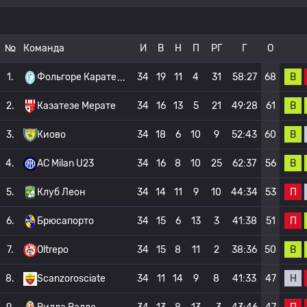
№
Команда
И
В
Н
П
РГ
Г
О
В
1.
Фольгоре Карате
34
19
11
4
31
58:27
68
В
2.
Казатезе Мерате
34
16
13
5
21
49:28
61
В
3.
Киово
34
18
6
10
9
52:43
60
В
4.
AC Milan U23
34
16
8
10
25
62:37
56
П
5.
Клуб Леон
34
14
11
9
10
44:34
53
П
6.
Брюсапорто
34
15
6
13
3
41:38
51
В
7.
Oltrepo
34
15
8
11
2
38:36
50
Н
8.
Scanzorosciate
34
11
14
9
8
41:33
47