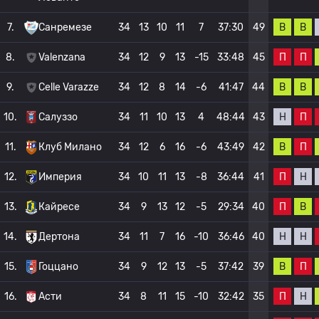
В
В
7.
Санремезе
34
13
10
11
7
37:30
49
П
П
8.
Valenzana
34
12
9
13
-15
33:48
45
В
В
9.
Celle Varazze
34
12
8
14
-6
41:47
44
Н
П
10.
Салуззо
34
11
10
13
4
48:44
43
В
П
11.
Клуб Милано
34
12
6
16
-6
43:49
42
П
Н
12.
Империя
34
10
11
13
-8
36:44
41
П
В
13.
Кайресе
34
9
13
12
-5
29:34
40
Н
Н
14.
Дертона
34
11
7
16
-10
36:46
40
В
П
15.
Гоццано
34
9
12
13
-5
37:42
39
П
Н
16.
Асти
34
8
11
15
-10
32:42
35