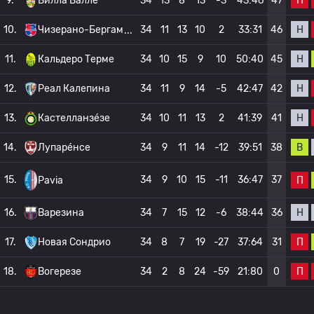
П
9.
Вилла Валле
34
13
8
13
-3
43:46
47
Н
10.
Чизерано-Бергам
34
11
13
10
2
33:31
46
Н
11.
Кальдеро Терме
34
10
15
9
10
50:40
45
Н
12.
Реал Калепина
34
11
9
14
-5
42:47
42
Н
13.
Кастелланзе́зе
34
10
11
13
2
41:39
41
В
14.
Лупаре́нсе
34
9
11
14
-12
39:51
38
15.
34
9
10
15
-11
36:47
37
П
Pavia
Н
16.
Варезина
34
7
15
12
-6
38:44
36
П
17.
Новая Сондрио
34
8
7
19
-27
37:64
31
П
18.
Вогерезе
34
2
8
24
-59
21:80
0