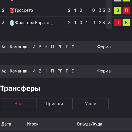
В
П
2.
Гроссето
2
1
0
1
0
3:3
3
П
В
3.
Фольгоре Карате
2
1
0
1
-1
2:3
3
№
Команда
И
В
Н
П
РГ
Г
О
Форма
№
Команда
И
В
Н
П
РГ
Г
О
Форма
Трансферы
Все
Пришли
Ушли
Дата
Игрок
Откуда/Куда