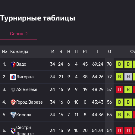
Турнирные таблицы
Серия D
№
Команда
И
В
Н
П
РГ
Г
О
Ф
В
В
1.
Вадо
34
24
6
4
45
69:24
78
В
Н
2.
Лигорна
34
21
9
4
38
64:26
72
П
В
3.
AS Biellese
34
16
9
9
19
48:29
57
В
В
4.
Город Варезе
34
16
8
10
0
43:43
56
В
В
5.
Кисола
34
16
7
11
8
44:36
55
Сестри
6.
34
15
9
10
20
54:34
54
П
П
Леванте