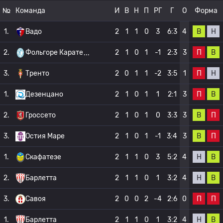
№
Команда
И
В
Н
П
РГ
Г
О
Форма
В
Н
1.
Вадо
2
1
1
0
3
6:3
4
П
В
2.
Фольгоре Карате
2
1
0
1
-1
2:3
3
П
Н
3.
Тренто
2
0
1
1
-2
3:5
1
П
В
1.
Дезенцано
2
1
0
1
1
2:1
3
В
П
2.
Гроссето
2
1
0
1
0
3:3
3
В
П
3.
Остия Маре
2
1
0
1
-1
3:4
3
Н
В
1.
Скафатезе
2
1
1
0
3
5:2
4
Н
В
2.
Барлетта
2
1
1
0
1
3:2
4
П
П
3.
Савоя
2
0
0
2
-4
2:6
0
Н
В
1.
Барлетта
2
1
1
0
1
3:2
4