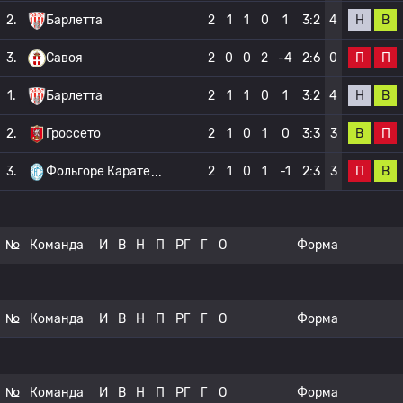
Н
В
2.
Барлетта
2
1
1
0
1
3:2
4
П
П
3.
Савоя
2
0
0
2
-4
2:6
0
Н
В
1.
Барлетта
2
1
1
0
1
3:2
4
В
П
2.
Гроссето
2
1
0
1
0
3:3
3
П
В
3.
Фольгоре Карате
2
1
0
1
-1
2:3
3
№
Команда
И
В
Н
П
РГ
Г
О
Форма
№
Команда
И
В
Н
П
РГ
Г
О
Форма
№
Команда
И
В
Н
П
РГ
Г
О
Форма