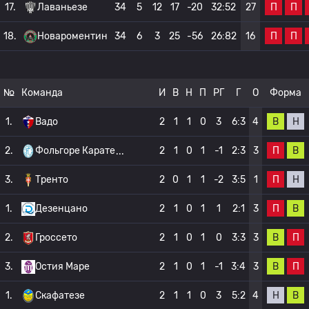
П
П
17.
Лаваньезе
34
5
12
17
-20
32:52
27
П
П
18.
Новароментин
34
6
3
25
-56
26:82
16
№
Команда
И
В
Н
П
РГ
Г
О
Форма
В
Н
1.
Вадо
2
1
1
0
3
6:3
4
П
В
2.
Фольгоре Карате
2
1
0
1
-1
2:3
3
П
Н
3.
Тренто
2
0
1
1
-2
3:5
1
П
В
1.
Дезенцано
2
1
0
1
1
2:1
3
В
П
2.
Гроссето
2
1
0
1
0
3:3
3
В
П
3.
Остия Маре
2
1
0
1
-1
3:4
3
Н
В
1.
Скафатезе
2
1
1
0
3
5:2
4