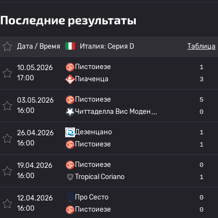
Последние результаты
Дата / Время
Италия:
Серия D
Таблица
Пистоиезе
1
10.05.2026
17:00
Пиаченца
3
Пистоиезе
5
03.05.2026
16:00
Читтаделла Вис Моден
0
Дезенцано
1
26.04.2026
16:00
Пистоиезе
1
Пистоиезе
0
19.04.2026
16:00
Tropical Coriano
1
Про Сесто
0
12.04.2026
16:00
Пистоиезе
0