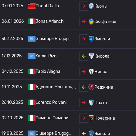
07.01.2026
Cherif Diallo
Кьоны
06.01.2026
Jonas Arlanch
Скафатезе
30.12.2025
Giuseppe Brugog
Эмполи
17.12.2025
Kamal Rizq
Кисола
04.12.2025
Fabio Alagna
Нисса
10.11.2025
Адриано Монталь
Реджина
26.10.2025
Lorenzo Polvani
Прато
02.10.2025
Симоне Симери
Ночерина
19.08.2025
Giuseppe Brugog
Эмполи