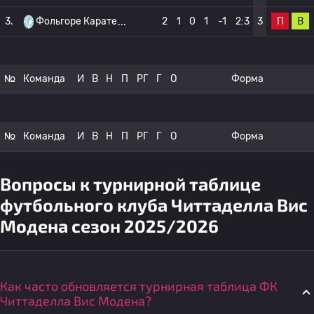
П
В
3.
Фольгоре Карате
2
1
0
1
-1
2:3
3
№
Команда
И
В
Н
П
РГ
Г
О
Форма
№
Команда
И
В
Н
П
РГ
Г
О
Форма
Вопросы к турнирной таблице
футбольного клуба Читтаделла Вис
Модена сезон 2025/2026
Как часто обновляется турнирная таблица ФК
Читтаделла Вис Модена?