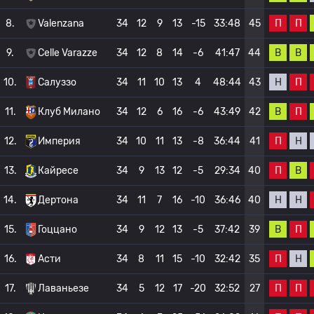
П
П
8.
Valenzana
34
12
9
13
-15
33:48
45
В
В
9.
Celle Varazze
34
12
8
14
-6
41:47
44
Н
П
10.
Салуззо
34
11
10
13
4
48:44
43
В
П
11.
Клуб Милано
34
12
6
16
-6
43:49
42
П
Н
12.
Империя
34
10
11
13
-8
36:44
41
П
В
13.
Кайресе
34
9
13
12
-5
29:34
40
Н
Н
14.
Дертона
34
11
7
16
-10
36:46
40
В
П
15.
Гоццано
34
9
12
13
-5
37:42
39
П
Н
16.
Асти
34
8
11
15
-10
32:42
35
П
П
17.
Лаваньезе
34
5
12
17
-20
32:52
27