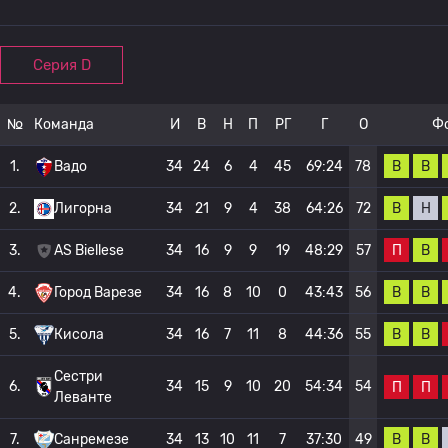
Серия D
№
Команда
И
В
Н
П
РГ
Г
О
Ф
В
В
1.
Вадо
34
24
6
4
45
69:24
78
В
Н
2.
Лигорна
34
21
9
4
38
64:26
72
П
В
3.
AS Biellese
34
16
9
9
19
48:29
57
В
В
4.
Город Варезе
34
16
8
10
0
43:43
56
В
В
5.
Кисола
34
16
7
11
8
44:36
55
Сестри
6.
34
15
9
10
20
54:34
54
П
П
Леванте
В
В
7.
Санремезе
34
13
10
11
7
37:30
49