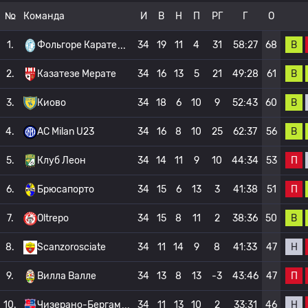
№
Команда
И
В
Н
П
РГ
Г
О
В
1.
Фольгоре Карате
34
19
11
4
31
58:27
68
В
2.
Казатезе Мерате
34
16
13
5
21
49:28
61
В
3.
Киово
34
18
6
10
9
52:43
60
В
4.
AC Milan U23
34
16
8
10
25
62:37
56
П
5.
Клуб Леон
34
14
11
9
10
44:34
53
П
6.
Брюсапорто
34
15
6
13
3
41:38
51
В
7.
Oltrepo
34
15
8
11
2
38:36
50
Н
8.
Scanzorosciate
34
11
14
9
8
41:33
47
П
9.
Вилла Валле
34
13
8
13
-3
43:46
47
Н
10.
Чизерано-Бергам
34
11
13
10
2
33:31
46