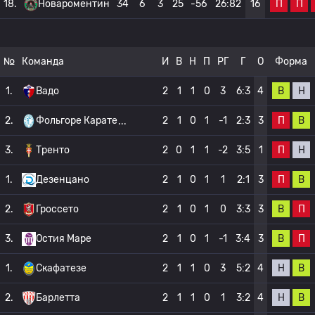
П
П
18.
Новароментин
34
6
3
25
-56
26:82
16
№
Команда
И
В
Н
П
РГ
Г
О
Форма
В
Н
1.
Вадо
2
1
1
0
3
6:3
4
П
В
2.
Фольгоре Карате
2
1
0
1
-1
2:3
3
П
Н
3.
Тренто
2
0
1
1
-2
3:5
1
П
В
1.
Дезенцано
2
1
0
1
1
2:1
3
В
П
2.
Гроссето
2
1
0
1
0
3:3
3
В
П
3.
Остия Маре
2
1
0
1
-1
3:4
3
Н
В
1.
Скафатезе
2
1
1
0
3
5:2
4
Н
В
2.
Барлетта
2
1
1
0
1
3:2
4