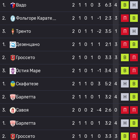
В
Н
1.
Вадо
2
1
1
0
3
6:3
4
П
В
2.
Фольгоре Карате
2
1
0
1
-1
2:3
3
П
Н
3.
Тренто
2
0
1
1
-2
3:5
1
П
В
1.
Дезенцано
2
1
0
1
1
2:1
3
В
П
2.
Гроссето
2
1
0
1
0
3:3
3
В
П
3.
Остия Маре
2
1
0
1
-1
3:4
3
Н
В
1.
Скафатезе
2
1
1
0
3
5:2
4
Н
В
2.
Барлетта
2
1
1
0
1
3:2
4
П
П
3.
Савоя
2
0
0
2
-4
2:6
0
Н
В
1.
Барлетта
2
1
1
0
1
3:2
4
В
П
2.
Гроссето
2
1
0
1
0
3:3
3