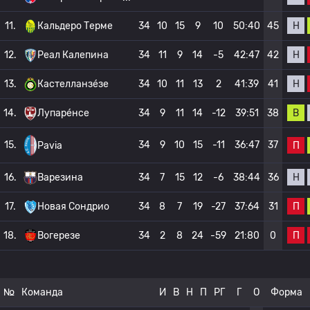
Н
11.
Кальдеро Терме
34
10
15
9
10
50:40
45
Н
12.
Реал Калепина
34
11
9
14
-5
42:47
42
Н
13.
Кастелланзе́зе
34
10
11
13
2
41:39
41
В
14.
Лупаре́нсе
34
9
11
14
-12
39:51
38
15.
34
9
10
15
-11
36:47
37
П
Pavia
Н
16.
Варезина
34
7
15
12
-6
38:44
36
П
17.
Новая Сондрио
34
8
7
19
-27
37:64
31
П
18.
Вогерезе
34
2
8
24
-59
21:80
0
№
Команда
И
В
Н
П
РГ
Г
О
Форма