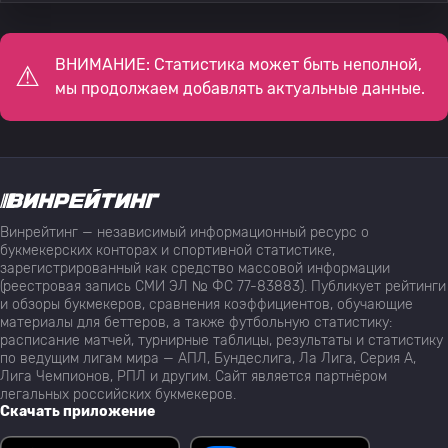
ВНИМАНИЕ: Статистика может быть неполной,
мы продолжаем добавлять актуальные данные.
Винрейтинг — независимый информационный ресурс о
букмекерских конторах и спортивной статистике,
зарегистрированный как средство массовой информации
(реестровая запись СМИ ЭЛ № ФС 77-83883). Публикует рейтинги
и обзоры букмекеров, сравнения коэффициентов, обучающие
материалы для беттеров, а также футбольную статистику:
расписание матчей, турнирные таблицы, результаты и статистику
по ведущим лигам мира — АПЛ, Бундеслига, Ла Лига, Серия А,
Лига Чемпионов, РПЛ и другим. Сайт является партнёром
легальных российских букмекеров.
Скачать приложение