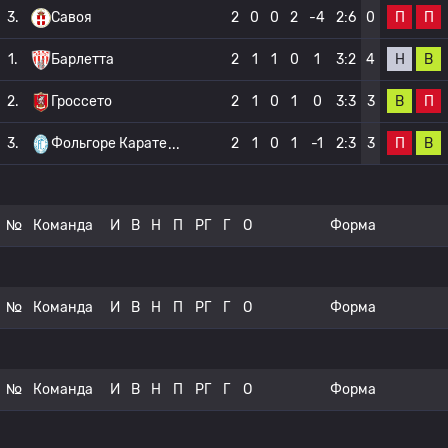
П
П
3.
Савоя
2
0
0
2
-4
2:6
0
Н
В
1.
Барлетта
2
1
1
0
1
3:2
4
В
П
2.
Гроссето
2
1
0
1
0
3:3
3
П
В
3.
Фольгоре Карате
2
1
0
1
-1
2:3
3
№
Команда
И
В
Н
П
РГ
Г
О
Форма
№
Команда
И
В
Н
П
РГ
Г
О
Форма
№
Команда
И
В
Н
П
РГ
Г
О
Форма